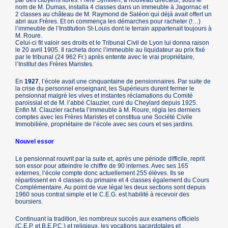
par des citoyens libres. Frère Symilien, à nouveau directeur, sous le
nom de M. Dumas, installa 4 classes dans un immeuble à Jagornac et
2 classes au château de M. Raymond de Saléon qui déjà avait offert un
abri aux Frères. Et on commença les démarches pour racheter (!…)
l’immeuble de l’Institution St-Louis dont le terrain appartenait toujours à
M. Roure.
Celui-ci fit valoir ses droits et le Tribunal Civil de Lyon lui donna raison
le 20 avril 1905. Il racheta donc l’immeuble au liquidateur au prix fixé
par le tribunal (24 962 Fr.) après entente avec le vrai propriétaire,
l’Institut des Frères Maristes.
En
1927
, l’école avait une cinquantaine de pensionnaires. Par suite de
la crise du personnel enseignant, les Supérieurs durent fermer le
pensionnat malgré les vives et instantes réclamations du Comité
paroissial et de M. l’abbé Clauzier, curé du Cheylard depuis 1925.
Enfin M. Clauzier racheta l’immeuble à M. Roure, régla les derniers
comptes avec les Frères Maristes et constitua une Société Civile
Immobilière, propriétaire de l’école avec ses cours et ses jardins.
Nouvel essor
Le pensionnat rouvrit par la suite et, après une période difficile, reprit
son essor pour atteindre le chiffre de 90 internes. Avec ses 165
externes, l’école compte donc actuellement 255 élèves. Ils se
répartissent en 4 classes du primaire et 4 classes également du Cours
Complémentaire. Au point de vue légal les deux sections sont depuis
1960 sous contrat simple et le C.E.G. est habilité à recevoir des
boursiers.
Continuant la tradition, les nombreux succès aux examens officiels
(C.E.P. et B.E.P.C.) et religieux, les vocations sacerdotales et