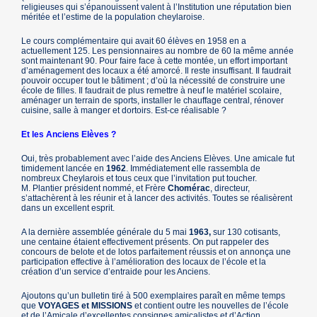
religieuses qui s’épanouissent valent à l’Institution une réputation bien
méritée et l’estime de la population cheylaroise.
Le cours complémentaire qui avait 60 élèves en 1958 en a
actuellement 125. Les pensionnaires au nombre de 60 la même année
sont maintenant 90. Pour faire face à cette montée, un effort important
d’aménagement des locaux a été amorcé. Il reste insuffisant. Il faudrait
pouvoir occuper tout le bâtiment ; d’où la nécessité de construire une
école de filles. Il faudrait de plus remettre à neuf le matériel scolaire,
aménager un terrain de sports, installer le chauffage central, rénover
cuisine, salle à manger et dortoirs. Est-ce réalisable ?
Et les Anciens Elèves ?
Oui, très probablement avec l’aide des Anciens Elèves. Une amicale fut
timidement lancée en
1962
. Immédiatement elle rassembla de
nombreux Cheylarois et tous ceux que l’invitation put toucher.
M. Plantier président nommé, et Frère
Chomérac
, directeur,
s’attachèrent à les réunir et à lancer des activités. Toutes se réalisèrent
dans un excellent esprit.
A la dernière assemblée générale du 5 mai
1963,
sur 130 cotisants,
une centaine étaient effectivement présents. On put rappeler des
concours de belote et de lotos parfaitement réussis et on annonça une
participation effective à l’amélioration des locaux de l’école et la
création d’un service d’entraide pour les Anciens.
Ajoutons qu’un bulletin tiré à 500 exemplaires paraît en même temps
que
VOYAGES et MISSIONS
et contient outre les nouvelles de l’école
et de l’Amicale d’excellentes consignes amicalistes et d’Action