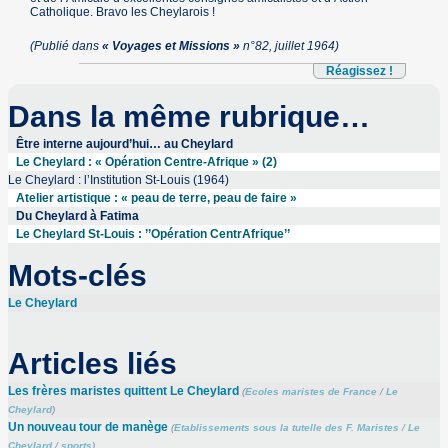
Catholique. Bravo les Cheylarois !
(Publié dans
« Voyages et Missions »
n°82, juillet 1964)
Réagissez !
Dans la même rubrique…
Être interne aujourd’hui… au Cheylard
Le Cheylard : « Opération Centre-Afrique » (2)
Le Cheylard : l’Institution St-Louis (1964)
Atelier artistique : « peau de terre, peau de faire »
Du Cheylard à Fatima
Le Cheylard St-Louis : ’’Opération CentrAfrique’’
Mots-clés
Le Cheylard
Articles liés
Les frères maristes quittent Le Cheylard
(
Ecoles maristes de France
/
Le
Cheylard
)
Un nouveau tour de manège
(
Etablissements sous la tutelle des F. Maristes
/
Le
Cheylard
/
sports
)