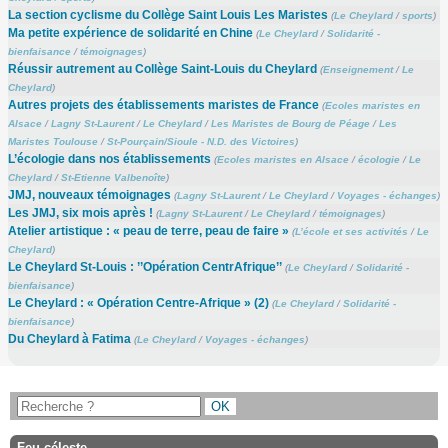
La section cyclisme du Collège Saint Louis Les Maristes
(
Le Cheylard
/
sports
)
Ma petite expérience de solidarité en Chine
(
Le Cheylard
/
Solidarité -
bienfaisance
/
témoignages
)
Réussir autrement au Collège Saint-Louis du Cheylard
(
Enseignement
/
Le
Cheylard
)
Autres projets des établissements maristes de France
(
Ecoles maristes en
Alsace
/
Lagny St-Laurent
/
Le Cheylard
/
Les Maristes de Bourg de Péage
/
Les
Maristes Toulouse
/
St-Pourçain/Sioule - N.D. des Victoires
)
L’écologie dans nos établissements
(
Ecoles maristes en Alsace
/
écologie
/
Le
Cheylard
/
St-Etienne Valbenoîte
)
JMJ, nouveaux témoignages
(
Lagny St-Laurent
/
Le Cheylard
/
Voyages - échanges
)
Les JMJ, six mois après !
(
Lagny St-Laurent
/
Le Cheylard
/
témoignages
)
Atelier artistique : « peau de terre, peau de faire »
(
L’école et ses activités
/
Le
Cheylard
)
Le Cheylard St-Louis : ’’Opération CentrAfrique’’
(
Le Cheylard
/
Solidarité -
bienfaisance
)
Le Cheylard : « Opération Centre-Afrique » (2)
(
Le Cheylard
/
Solidarité -
bienfaisance
)
Du Cheylard à Fatima
(
Le Cheylard
/
Voyages - échanges
)
Feu céleste