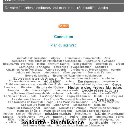
De votre feu céleste embrasez tout mon cœur ! (Spiritualité mariste)
Connexion
Plan du site Web
112/2635
47/2635
152/2635
243/2635
88/2635
Activités de formation
Algérie
animations - mouvements
Arts
54/2635
82/2635
Aubenas : Pensionnat de l’Immaculée Conception
Australie-Nlle Zélande
574/2635
39/2635
518/2635
114/2635
758/2635
Beaucamps Ste-Marie
Bible - Ecriture Sainte
Bibliographie
biographies
Brésil
506/2635
154/2635
152/2635
Catalogne - Espagne
catéchèse - évangélisation
Chapitres
117/2635
254/2635
323/2635
30/2635
Chazelles Raoul Follereau
Chine et Corée
Chrétiens au Moyen Orient
culture
115/2635
78/2635
142/2635
13/2635
culture religieuse
démocratie
développement
Droits de l’enfant
118/2635
951/2635
Ecole de Marlhes
Ecoles de Matzenheim et Mulhouse
Ecoles maristes de France
206/2635
393/2635
130/2635
Ecoles maristes en Alsace
écologie
éducation
1395/2635
117/2635
672/2635
180/2635
65/2635
Economie - commerce
enfant
Enseignement
espérance
166/2635
804/2635
55/2635
Etablissements sous la tutelle des F. Maristes
Evangélisation, missions
Grèce
Histoire des Frères Maristes
223/2635
688/2635
1539/2635
154/2635
Handicap
Histoire
Histoire de l’Eglise
L’école et ses activités
29/2635
72/2635
162/2635
1068/2635
47/2635
Hongrie
Inde
Inter-religieux
Internet - le web
280/2635
87/2635
26/2635
91/2635
La Doctrine Chrétienne de Matzenheim
la famille
la retraite
La Valla 200
656/2635
354/2635
291/2635
242/2635
61/2635
La Valla en Gier - Ecole
La Vierge Marie
Lagny St-Laurent
laïcité
Le Cheylard
Les laïcs
140/2635
1464/2635
490/2635
Les Anciens Elèves
Les Frères Maristes et leur histoire
195/2635
522/2635
411/2635
Les Maristes de Bourg de Péage
Les Maristes Toulouse
Les Pères Maristes
105/2635
188/2635
36/2635
897/2635
Les Soeurs Maristes
Liban-Syrie
Madagascar
Malaisie
43/2635
362/2635
271/2635
302/2635
Marcellin Champagnat
mariage
Maristes en Afrique
Maristes en Amérique
69/2635
367/2635
273/2635
Maristes en Asie
Maristes en Océanie
Maristes hors de France
mission mariste
982/2635
62/2635
763/2635
51/2635
medias - radios - télévision
Musulmans
N.D. de l’Hermitage
171/2635
143/2635
633/2635
203/2635
143/2635
260/2635
146/2635
Nigeria
Persécutions
PM 300
politique
Prière
prisons
publications - écrits
193/2635
44/2635
51/2635
69/2635
348/2635
249/2635
RCA
religion
Roumanie
sectes
Sénégal
SMSM - Soeurs Missionnaires
Solidarité - bienfaisance
spiritualité
2635/2635
1277/2635
275/2635
155/2635
société
sports
79/2635
111/2635
St-Etienne Valbenoîte
St-Joseph les Maristes à Marseille