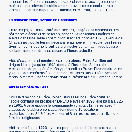
louèrent les bâtiments nécessaires aux classes et aux logements des
maîtres et des élèves, l’établissement rouvrit comme école libre et
fonctionna comme auparavant : internat et externat jusqu’en 1903.
La nouvelle école, avenue de Chabannes
Entre temps, M. Roure, curé du Cheylard, affligé de la dispersion des
bâtiments d’école et de pension, songeait à rassembler maîtres et
élèves dans une seule construction. Il acheta donc en 1893, avenue de
Chabannes, tout le terrain nécessaire au nouvel immeuble. Les Frères
Symilien et Philogone furent les architectes de la magnifique bâtisse
scolaire fièrement dressée encore à l’heure actuelle.
Aidé d’excellents et nombreux collaborateurs, Frère Symilien qui
dirigea l’école jusqu’en 1898, donna à l’Institution St-Louis le
« maximum de prospérité ». On y préparait au Brevet Elémentaire et on
y formait des chrétiens à forte trempe. Musicien aussi, Frère Symilien
fonda la fanfare l’Indépendante dont le Président fut M. Fernand Lafont.
Vint la tempête de 1903 …
Sous la direction de Frère Jovien, successeur de Frère Symilien,
l’école continua de prospérer. De 140 élèves en
1898
, elle passa à 225
en 1901. A cette époque la communauté comptait 12 Frères avec 7
classes et l’établissement avait déjà donné 19 vocations
ecclésiastiques, 34 Frères Maristes et 8 autres recrues pour diverses
familles religieuses.
Vint la tempête de
1903
, avec ex-propriation de bâtiments construits