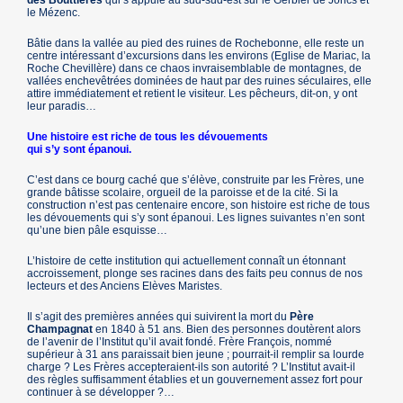
des Bouttières
qui s’appuie au sud-sud-est sur le Gerbier de Joncs et
le Mézenc.
Bâtie dans la vallée au pied des ruines de Rochebonne, elle reste un
centre intéressant d’excursions dans les environs (Eglise de Mariac, la
Roche Chevillère) dans ce chaos invraisemblable de montagnes, de
vallées enchevêtrées dominées de haut par des ruines séculaires, elle
attire immédiatement et retient le visiteur. Les pêcheurs, dit-on, y ont
leur paradis…
Une histoire est riche de tous les dévouements
qui s’y sont épanoui.
C’est dans ce bourg caché que s’élève, construite par les Frères, une
grande bâtisse scolaire, orgueil de la paroisse et de la cité. Si la
construction n’est pas centenaire encore, son histoire est riche de tous
les dévouements qui s’y sont épanoui. Les lignes suivantes n’en sont
qu’une bien pâle esquisse…
L’histoire de cette institution qui actuellement connaît un étonnant
accroissement, plonge ses racines dans des faits peu connus de nos
lecteurs et des Anciens Elèves Maristes.
Il s’agit des premières années qui suivirent la mort du
Père
Champagnat
en 1840 à 51 ans. Bien des personnes doutèrent alors
de l’avenir de l’Institut qu’il avait fondé. Frère François, nommé
supérieur à 31 ans paraissait bien jeune ; pourrait-il remplir sa lourde
charge ? Les Frères accepteraient-ils son autorité ? L’Institut avait-il
des règles suffisamment établies et un gouvernement assez fort pour
continuer à se développer ?…