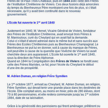
Frères de St-Paul-Trois-Châteaux, puis en
1844
avec celle des Frères
de l’Institution Chrétienne de Viviers. Ces deux fusions déjà amorcées
du temps du Bienheureux Père montraient une fois de plus, si c’était
nécessaire, qu’il y avait bien continuité dans le nouveau
gouvernement.
er
L’Ecole fut ouverte le 1
avril 1840
Justement en 1840, M. Vernet, Vicaire Général de Viviers, fondateur
des Frères de l’Institution Chrétienne, avait envoyé trois Frères à
M. Maniouloux, curé du Cheylard qui en avait fait la demande.
Celui-ci s’était d’abord adressé dans le même but et sans succès aux
Frères des Ecoles Chrétiennes puis au Bienheureux Champagnat. Le
Bienheureux ne put lui en donner, soit à cause du manque de Frères,
soit peut-être à cause de la querelle que l’évêché de Viviers lui avait
er
cherchée deux ans auparavant. L’Ecole fut ouverte le 1
avril 1840,
sous la direction de Frère Alphonse.
Quand en 1844 la Congrégation des
Frères de Viviers
se fondit avec
celle des Frères Maristes, ce fut, pour l’école du Cheylard le début
d’une ère de prospérité.
M. Adrien Dumas, en religion Frère Symilien
er
Le 1
octobre 1877, arrivait au Cheylard, M. Adrien Dumas, en religion,
Frère Symilien, qui devait tenir une grande place dans les destinées de
l’école. Elle comptait alors, au moins en hiver, près de 280 élèves, dont
er
70 à 80 pensionnaires, et elle restera communale jusqu’au 1
octobre
1884, date de sa laïcisation.
Grâce à la générosité des paroissiens qui firent aménager, prêtèrent ou