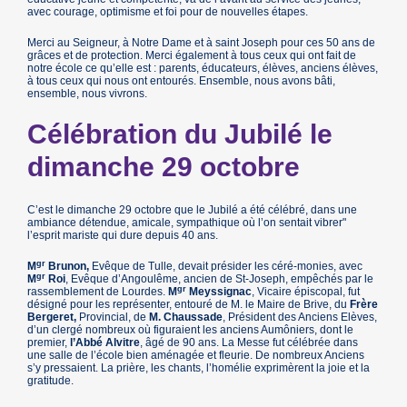
avec courage, optimisme et foi pour de nouvelles étapes.
Merci au Seigneur, à Notre Dame et à saint Joseph pour ces 50 ans de
grâces et de protection. Merci également à tous ceux qui ont fait de
notre école ce qu’elle est : parents, éducateurs, élèves, anciens élèves,
à tous ceux qui nous ont entourés. Ensemble, nous avons bâti,
ensemble, nous vivrons.
Célébration du Jubilé le
dimanche 29 octobre
C’est le dimanche 29 octobre que le Jubilé a été célébré, dans une
ambiance détendue, amicale, sympathique où l’on sentait vibrer"
l’esprit mariste qui dure depuis 40 ans.
gr
M
Brunon,
Evêque de Tulle, devait présider les céré-monies, avec
gr
M
Roi
, Evêque d’Angoulême, ancien de St-Joseph, empêchés par le
gr
rassemblement de Lourdes.
M
Meyssignac
, Vicaire épiscopal, fut
désigné pour les représenter, entouré de M. le Maire de Brive, du
Frère
Bergeret,
Provincial, de
M. Chaussade
, Président des Anciens Elèves,
d’un clergé nombreux où figuraient les anciens Aumôniers, dont le
premier,
l’Abbé Alvitre
, âgé de 90 ans. La Messe fut célébrée dans
une salle de l’école bien aménagée et fleurie. De nombreux Anciens
s’y pressaient. La prière, les chants, l’homélie exprimèrent la joie et la
gratitude.