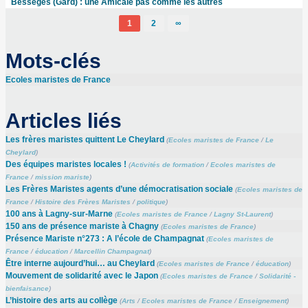
Bessèges (Gard) : une Amicale pas comme les autres
1
2
∞
Mots-clés
Ecoles maristes de France
Articles liés
Les frères maristes quittent Le Cheylard
(
Ecoles maristes de France
/
Le
Cheylard
)
Des équipes maristes locales !
(
Activités de formation
/
Ecoles maristes de
France
/
mission mariste
)
Les Frères Maristes agents d’une démocratisation sociale
(
Ecoles maristes de
France
/
Histoire des Frères Maristes
/
politique
)
100 ans à Lagny-sur-Marne
(
Ecoles maristes de France
/
Lagny St-Laurent
)
150 ans de présence mariste à Chagny
(
Ecoles maristes de France
)
Présence Mariste n°273 : A l’école de Champagnat
(
Ecoles maristes de
France
/
éducation
/
Marcellin Champagnat
)
Être interne aujourd’hui… au Cheylard
(
Ecoles maristes de France
/
éducation
)
Mouvement de solidarité avec le Japon
(
Ecoles maristes de France
/
Solidarité -
bienfaisance
)
L’histoire des arts au collège
(
Arts
/
Ecoles maristes de France
/
Enseignement
)