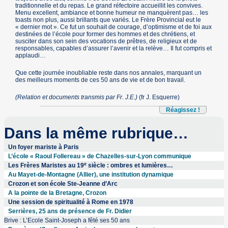
traditionnelle et du repas. Le grand réfectoire accueillit les convives.
Menu excellent, ambiance et bonne humeur ne manquèrent pas… les
toasts non plus, aussi brillants que variés. Le Frère Provincial eut le
« dernier mot ». Ce fut un souhait de courage, d’optimisme et de foi aux
destinées de l’école pour former des hommes et des chrétiens, et
susciter dans son sein des vocations de prêtres, de religieux et de
responsables, capables d’assurer l’avenir et la relève… Il fut compris et
applaudi…
Que cette journée inoubliable reste dans nos annales, marquant un
des meilleurs moments de ces 50 ans de vie et de bon travail.
(Relation et documents transmis par Fr. J.E.)
(fr J. Esquerre)
Réagissez !
Dans la même rubrique…
Un foyer mariste à Paris
L’école « Raoul Follereau » de Chazelles-sur-Lyon communique
e
Les Frères Maristes au 19
siècle : ombres et lumières…
Au Mayet-de-Montagne (Allier), une institution dynamique
Crozon et son école Ste-Jeanne d’Arc
A la pointe de la Bretagne, Crozon
Une session de spiritualité à Rome en 1978
Serrières, 25 ans de présence de Fr. Didier
Brive : L’Ecole Saint-Joseph a fêté ses 50 ans