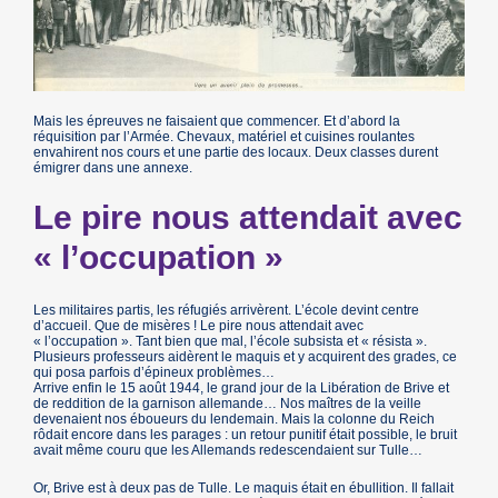
Mais les épreuves ne faisaient que commencer. Et d’abord la
réquisition par l’Armée. Chevaux, matériel et cuisines roulantes
envahirent nos cours et une partie des locaux. Deux classes durent
émigrer dans une annexe.
Le pire nous attendait avec
« l’occupation »
Les militaires partis, les réfugiés arrivèrent. L’école devint centre
d’accueil. Que de misères ! Le pire nous attendait avec
« l’occupation ». Tant bien que mal, l’école subsista et « résista ».
Plusieurs professeurs aidèrent le maquis et y acquirent des grades, ce
qui posa parfois d’épineux problèmes…
Arrive enfin le 15 août 1944, le grand jour de la Libération de Brive et
de reddition de la garnison allemande… Nos maîtres de la veille
devenaient nos éboueurs du lendemain. Mais la colonne du Reich
rôdait encore dans les parages : un retour punitif était possible, le bruit
avait même couru que les Allemands redescendaient sur Tulle…
Or, Brive est à deux pas de Tulle. Le maquis était en ébullition. Il fallait