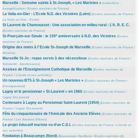
Marseille : Semaine sainte à St-Joseph, « Les Maristes »
(
catéchèse -
évangélisation
/
Ecoles maristes de France
)
La Valla-en-Gier : L’Ecole N.D. des Victoires (Loire)
(
Ecoles maristes de France
/
La Valla en Gier - Ecole
)
St Laurent de Chamousset : Une association en milieu rural : L’A. R. E. C.
(
Ecoles maristes de France
)
e
St-Pourçain-sur-Sioule : le 150
anniversaire à N.D. des Victoires
(
Ecoles
maristes de France
)
Origine des noms à l’ Ecole St-Joseph de Marseille
(
Ecoles maristes de France
/
Histoire
)
Marseille St-Jo : repas servis à des nécessiteux
(
Ecoles maristes de France
/
Solidarité - bienfaisance
)
Assises de l’Enseignement Catholique de Marseille
(
Ecoles maristes de
France
/
L’école et ses activités
)
Un nouveau BTS à St-Joseph « Les Maristes »
(
Ecoles maristes de France
/
Enseignement
)
Lagny et le pensionnat « St-Laurent » en 1960
(
Ecoles maristes de France
/
Lagny St-Laurent
)
Centenaire à Lagny au Pensionnat Saint-Laurent (1954)
(
Ecoles maristes de
France
/
Lagny St-Laurent
)
Fête du cinquantenaire de l’Amicale des Anciens Elèves
(
Ecoles maristes de
France
/
Les Anciens Elèves
)
Le projet éducatif mariste vu d’un C.D.I.
(
Ecoles maristes de France
/
L’école et
ses activités
)
Fondation à Beaucamps (Nord)
(
Beaucamps Ste-Marie
/
Ecoles maristes de