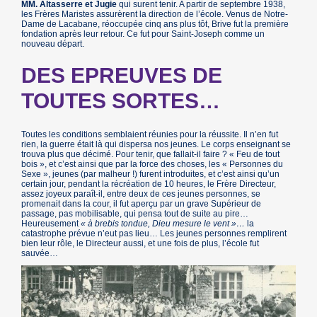
MM. Altasserre et Jugie
qui surent tenir. A partir de septembre 1938,
les Frères Maristes assurèrent la direction de l’école. Venus de Notre-
Dame de Lacabane, réoccupée cinq ans plus tôt, Brive fut la première
fondation après leur retour. Ce fut pour Saint-Joseph comme un
nouveau départ.
DES EPREUVES DE
TOUTES SORTES…
Toutes les conditions semblaient réunies pour la réussite. Il n’en fut
rien, la guerre était là qui dispersa nos jeunes. Le corps enseignant se
trouva plus que décimé. Pour tenir, que fallait-il faire ? « Feu de tout
bois », et c’est ainsi que par la force des choses, les « Personnes du
Sexe », jeunes (par malheur !) furent introduites, et c’est ainsi qu’un
certain jour, pendant la récréation de 10 heures, le Frère Directeur,
assez joyeux paraît-il, entre deux de ces jeunes personnes, se
promenait dans la cour, il fut aperçu par un grave Supérieur de
passage, pas mobilisable, qui pensa tout de suite au pire…
Heureusement
« à brebis tondue, Dieu mesure le vent »…
la
catastrophe prévue n’eut pas lieu… Les jeunes personnes remplirent
bien leur rôle, le Directeur aussi, et une fois de plus, l’école fut
sauvée…