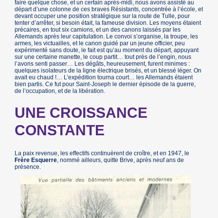
faire quelque chose, et un certain après-midi, nous avons assisté au
départ d’une colonne de ces braves Résistants, concentrée à l’école, et
devant occuper une position stratégique sur la route de Tulle, pour
tenter d’arrêter, si besoin était, la fameuse division. Les moyens étaient
précaires, en tout six camions, et un des canons laissés par les
Allemands après leur capitulation. Le convoi s’organise, la troupe, les
armes, les victuailles, et le canon guidé par un jeune officier, peu
expérimenté sans doute, le fait est qu’au moment du départ, appuyant
sur une certaine manette, le coup partit… tout près de l’engin, nous
l’avons senti passer… Les dégâts, heureusement, furent minimes :
quelques isolateurs de la ligne électrique brisés, et un blessé léger. On
avait eu chaud !… L’expédition tourna court… les Allemands étaient
bien partis. Ce fut pour Saint-Joseph le dernier épisode de la guerre,
de l’occupation, et de la libération.
UNE CROISSANCE
CONSTANTE
La paix revenue, les effectifs continuèrent de croître, et en 1947, le
Frère Esquerre
, nommé ailleurs, quitte Brive, après neuf ans de
présence.