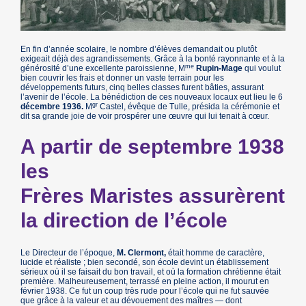
En fin d’année scolaire, le nombre d’élèves demandait ou plutôt
exigeait déjà des agrandissements. Grâce à la bonté rayonnante et à la
me
générosité d’une excellente paroissienne, M
Rupin-Mage
qui voulut
bien couvrir les frais et donner un vaste terrain pour les
développements futurs, cinq belles classes furent bâties, assurant
l’avenir de l’école. La bénédiction de ces nouveaux locaux eut lieu le 6
gr
décembre 1936.
M
Castel, évêque de Tulle, présida la cérémonie et
dit sa grande joie de voir prospérer une œuvre qui lui tenait à cœur.
A partir de septembre 1938
les
Frères Maristes assurèrent
la direction de l’école
Le Directeur de l’époque,
M. Clermont,
était homme de caractère,
lucide et réaliste ; bien secondé, son école devint un établissement
sérieux où il se faisait du bon travail, et où la formation chrétienne était
première. Malheureusement, terrassé en pleine action, il mourut en
février 1938. Ce fut un coup très rude pour l’école qui ne fut sauvée
que grâce à la valeur et au dévouement des maîtres — dont