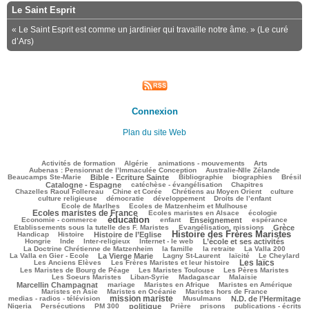
Le Saint Esprit
« Le Saint Esprit est comme un jardinier qui travaille notre âme. » (Le curé
d’Ars)
Connexion
Plan du site Web
181/3056
80/3056
217/3056
241/3056
120/3056
Activités de formation
Algérie
animations - mouvements
Arts
100/3056
76/3056
Aubenas : Pensionnat de l’Immaculée Conception
Australie-Nlle Zélande
662/3056
45/3056
417/3056
181/3056
742/3056
Beaucamps Ste-Marie
Bible - Ecriture Sainte
Bibliographie
biographies
Brésil
552/3056
113/3056
146/3056
Catalogne - Espagne
catéchèse - évangélisation
Chapitres
120/3056
235/3056
378/3056
53/3056
Chazelles Raoul Follereau
Chine et Corée
Chrétiens au Moyen Orient
culture
122/3056
77/3056
130/3056
26/3056
culture religieuse
démocratie
développement
Droits de l’enfant
169/3056
1071/3056
Ecole de Marlhes
Ecoles de Matzenheim et Mulhouse
Ecoles maristes de France
189/3056
498/3056
83/3056
Ecoles maristes en Alsace
écologie
éducation
1370/3056
172/3056
739/3056
201/3056
118/3056
Economie - commerce
enfant
Enseignement
espérance
207/3056
708/3056
71/3056
Etablissements sous la tutelle des F. Maristes
Evangélisation, missions
Grèce
Histoire des Frères Maristes
206/3056
775/3056
1658/3056
137/3056
Handicap
Histoire
Histoire de l’Eglise
21/3056
105/3056
183/3056
972/3056
38/3056
Hongrie
Inde
Inter-religieux
Internet - le web
L’école et ses activités
282/3056
95/3056
49/3056
114/3056
La Doctrine Chrétienne de Matzenheim
la famille
la retraite
La Valla 200
816/3056
364/3056
269/3056
384/3056
83/3056
La Valla en Gier - Ecole
La Vierge Marie
Lagny St-Laurent
laïcité
Le Cheylard
Les laïcs
108/3056
1367/3056
455/3056
Les Anciens Elèves
Les Frères Maristes et leur histoire
211/3056
593/3056
425/3056
Les Maristes de Bourg de Péage
Les Maristes Toulouse
Les Pères Maristes
119/3056
178/3056
56/3056
1019/3056
Les Soeurs Maristes
Liban-Syrie
Madagascar
Malaisie
30/3056
420/3056
321/3056
346/3056
Marcellin Champagnat
mariage
Maristes en Afrique
Maristes en Amérique
43/3056
292/3056
231/3056
Maristes en Asie
Maristes en Océanie
Maristes hors de France
mission mariste
1254/3056
63/3056
709/3056
85/3056
medias - radios - télévision
Musulmans
N.D. de l’Hermitage
191/3056
130/3056
730/3056
212/3056
99/3056
236/3056
208/3056
Nigeria
Persécutions
PM 300
politique
Prière
prisons
publications - écrits