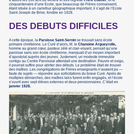
d’abord les 100 ans du vénéré et très regretté
Frère Colmer
, et le
cinquantenaire d’une Ecole, que beaucoup de Frères connaissent,
étant située à un carrefour géographique important, il s’agit de l’Ecole
Saint-Joseph de Brive, fondée en 1928.
DES DEBUTS DIFFICILES
A cette époque, la
Paroisse Saint-Sernin
se trouvait sans école
primaire chrétienne. Le Curé d’alors, M. le
Chanoine Argueyrolle,
homme au grand cœur, pasteur zélé et clair-voyant, pensait qu’une
paroisse sans son école chrétienne, manquait d’un moyen important
d’apostolat auprès des jeunes. Justement, un modeste immeuble
contigu au Centre Paroissial attendait une destination. Pauvre et exigu,
il pourrait suffire pour abriter des débuts. Le problème était de trouver
des maîtres. Les congrégations de Frères enseignants n’avaient pu —
faute de sujets — répondre aux sollicitations du brave Curé. Après de
multiples démarches, des maîtres laïcs furent enfin engagés, et l’école
s’ouvrit avec sept élèves externes et deux pensionnaires. C’était en
janvier 1928.