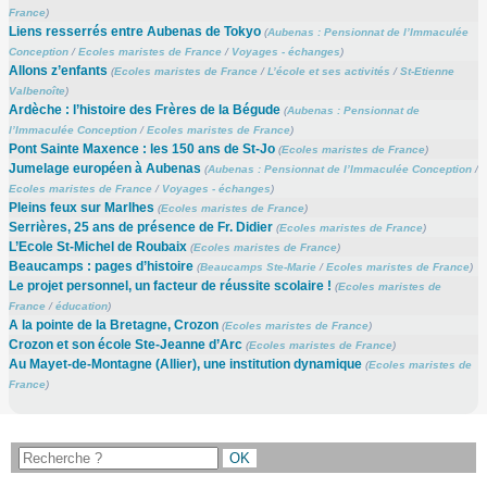
France
)
Liens resserrés entre Aubenas de Tokyo
(
Aubenas : Pensionnat de l’Immaculée
Conception
/
Ecoles maristes de France
/
Voyages - échanges
)
Allons z’enfants
(
Ecoles maristes de France
/
L’école et ses activités
/
St-Etienne
Valbenoîte
)
Ardèche : l’histoire des Frères de la Bégude
(
Aubenas : Pensionnat de
l’Immaculée Conception
/
Ecoles maristes de France
)
Pont Sainte Maxence : les 150 ans de St-Jo
(
Ecoles maristes de France
)
Jumelage européen à Aubenas
(
Aubenas : Pensionnat de l’Immaculée Conception
/
Ecoles maristes de France
/
Voyages - échanges
)
Pleins feux sur Marlhes
(
Ecoles maristes de France
)
Serrières, 25 ans de présence de Fr. Didier
(
Ecoles maristes de France
)
L’Ecole St-Michel de Roubaix
(
Ecoles maristes de France
)
Beaucamps : pages d’histoire
(
Beaucamps Ste-Marie
/
Ecoles maristes de France
)
Le projet personnel, un facteur de réussite scolaire !
(
Ecoles maristes de
France
/
éducation
)
A la pointe de la Bretagne, Crozon
(
Ecoles maristes de France
)
Crozon et son école Ste-Jeanne d’Arc
(
Ecoles maristes de France
)
Au Mayet-de-Montagne (Allier), une institution dynamique
(
Ecoles maristes de
France
)