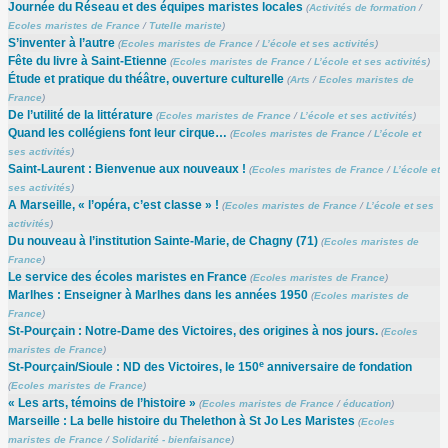
Journée du Réseau et des équipes maristes locales
(
Activités de formation
/
Ecoles maristes de France
/
Tutelle mariste
)
S’inventer à l’autre
(
Ecoles maristes de France
/
L’école et ses activités
)
Fête du livre à Saint-Etienne
(
Ecoles maristes de France
/
L’école et ses activités
)
Étude et pratique du théâtre, ouverture culturelle
(
Arts
/
Ecoles maristes de
France
)
De l’utilité de la littérature
(
Ecoles maristes de France
/
L’école et ses activités
)
Quand les collégiens font leur cirque…
(
Ecoles maristes de France
/
L’école et
ses activités
)
Saint-Laurent : Bienvenue aux nouveaux !
(
Ecoles maristes de France
/
L’école et
ses activités
)
A Marseille, « l’opéra, c’est classe » !
(
Ecoles maristes de France
/
L’école et ses
activités
)
Du nouveau à l’institution Sainte-Marie, de Chagny (71)
(
Ecoles maristes de
France
)
Le service des écoles maristes en France
(
Ecoles maristes de France
)
Marlhes : Enseigner à Marlhes dans les années 1950
(
Ecoles maristes de
France
)
St-Pourçain : Notre-Dame des Victoires, des origines à nos jours.
(
Ecoles
maristes de France
)
e
St-Pourçain/Sioule : ND des Victoires, le 150
anniversaire de fondation
(
Ecoles maristes de France
)
« Les arts, témoins de l’histoire »
(
Ecoles maristes de France
/
éducation
)
Marseille : La belle histoire du Thelethon à St Jo Les Maristes
(
Ecoles
maristes de France
/
Solidarité - bienfaisance
)