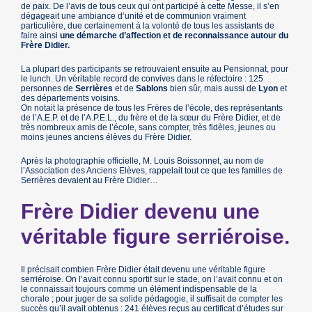
de paix. De l’avis de tous ceux qui ont participé à cette Messe, il s’en
dégageait une ambiance d’unité et de communion vraiment
particulière, due certainement à la volonté de tous les assistants de
faire ainsi
une démarche d’affection et de reconnaissance autour du
Frère Didier.
La plupart des participants se retrouvaient ensuite au Pensionnat, pour
le lunch. Un véritable record de convives dans le réfectoire : 125
personnes de
Serrières
et de
Sablons
bien sûr, mais aussi de
Lyon
et
des départements voisins.
On notait la présence de tous les Frères de l’école, des représentants
de l’A.E.P. et de l’A.P.E.L., du frère et de la sœur du Frère Didier, et de
très nombreux amis de l’école, sans compter, très fidèles, jeunes ou
moins jeunes anciens élèves du Frère Didier.
Après la photographie officielle, M. Louis Boissonnet, au nom de
l’Association des Anciens Elèves, rappelait tout ce que les familles de
Serrières devaient au Frère Didier…
Frère Didier devenu une
véritable figure serriéroise.
Il précisait combien Frère Didier était devenu une véritable figure
serriéroise. On l’avait connu sportif sur le stade, on l’avait connu et on
le connaissait toujours comme un élément indispensable de la
chorale ; pour juger de sa solide pédagogie, il suffisait de compter les
succès qu’il avait obtenus : 241 élèves reçus au certificat d’études sur