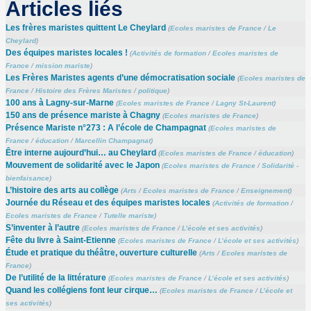
Articles liés
Les frères maristes quittent Le Cheylard
(
Ecoles maristes de France
/
Le
Cheylard
)
Des équipes maristes locales !
(
Activités de formation
/
Ecoles maristes de
France
/
mission mariste
)
Les Frères Maristes agents d’une démocratisation sociale
(
Ecoles maristes de
France
/
Histoire des Frères Maristes
/
politique
)
100 ans à Lagny-sur-Marne
(
Ecoles maristes de France
/
Lagny St-Laurent
)
150 ans de présence mariste à Chagny
(
Ecoles maristes de France
)
Présence Mariste n°273 : A l’école de Champagnat
(
Ecoles maristes de
France
/
éducation
/
Marcellin Champagnat
)
Être interne aujourd’hui… au Cheylard
(
Ecoles maristes de France
/
éducation
)
Mouvement de solidarité avec le Japon
(
Ecoles maristes de France
/
Solidarité -
bienfaisance
)
L’histoire des arts au collège
(
Arts
/
Ecoles maristes de France
/
Enseignement
)
Journée du Réseau et des équipes maristes locales
(
Activités de formation
/
Ecoles maristes de France
/
Tutelle mariste
)
S’inventer à l’autre
(
Ecoles maristes de France
/
L’école et ses activités
)
Fête du livre à Saint-Etienne
(
Ecoles maristes de France
/
L’école et ses activités
)
Étude et pratique du théâtre, ouverture culturelle
(
Arts
/
Ecoles maristes de
France
)
De l’utilité de la littérature
(
Ecoles maristes de France
/
L’école et ses activités
)
Quand les collégiens font leur cirque…
(
Ecoles maristes de France
/
L’école et
ses activités
)