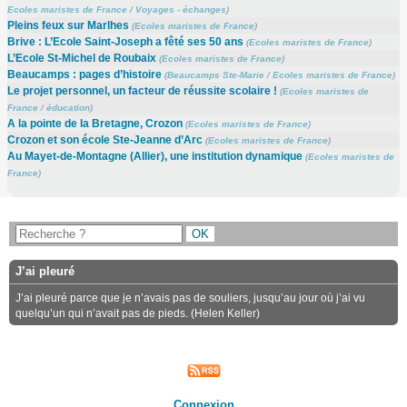
Ecoles maristes de France
/
Voyages - échanges
)
Pleins feux sur Marlhes
(
Ecoles maristes de France
)
Brive : L’Ecole Saint-Joseph a fêté ses 50 ans
(
Ecoles maristes de France
)
L’Ecole St-Michel de Roubaix
(
Ecoles maristes de France
)
Beaucamps : pages d’histoire
(
Beaucamps Ste-Marie
/
Ecoles maristes de France
)
Le projet personnel, un facteur de réussite scolaire !
(
Ecoles maristes de
France
/
éducation
)
A la pointe de la Bretagne, Crozon
(
Ecoles maristes de France
)
Crozon et son école Ste-Jeanne d’Arc
(
Ecoles maristes de France
)
Au Mayet-de-Montagne (Allier), une institution dynamique
(
Ecoles maristes de
France
)
J’ai pleuré
J’ai pleuré parce que je n’avais pas de souliers, jusqu’au jour où j’ai vu
quelqu’un qui n’avait pas de pieds. (Helen Keller)
Connexion