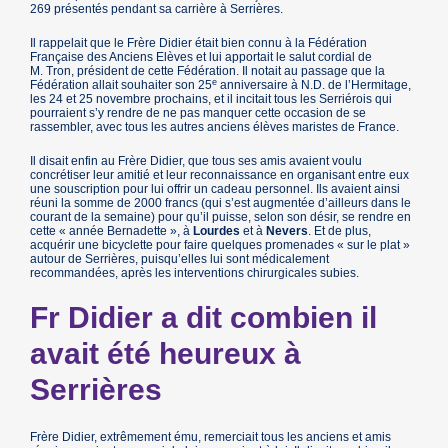
269 présentés pendant sa carrière à Serrières.
Il rappelait que le Frère Didier était bien connu à la Fédération
Française des Anciens Elèves et lui apportait le salut cordial de
M. Tron, président de cette Fédération. Il notait au passage que la
e
Fédération allait souhaiter son 25
anniversaire à N.D. de l’Hermitage,
les 24 et 25 novembre prochains, et il incitait tous les Serriérois qui
pourraient s’y rendre de ne pas manquer cette occasion de se
rassembler, avec tous les autres anciens élèves maristes de France.
Il disait enfin au Frère Didier, que tous ses amis avaient voulu
concrétiser leur amitié et leur reconnaissance en organisant entre eux
une souscription pour lui offrir un cadeau personnel. Ils avaient ainsi
réuni la somme de 2000 francs (qui s’est augmentée d’ailleurs dans le
courant de la semaine) pour qu’il puisse, selon son désir, se rendre en
cette « année Bernadette », à
Lourdes
et à
Nevers
. Et de plus,
acquérir une bicyclette pour faire quelques promenades « sur le plat »
autour de Serrières, puisqu’elles lui sont médicalement
recommandées, après les interventions chirurgicales subies.
Fr Didier a dit combien il
avait été heureux à
Serrières
Frère Didier, extrêmement ému, remerciait tous les anciens et amis