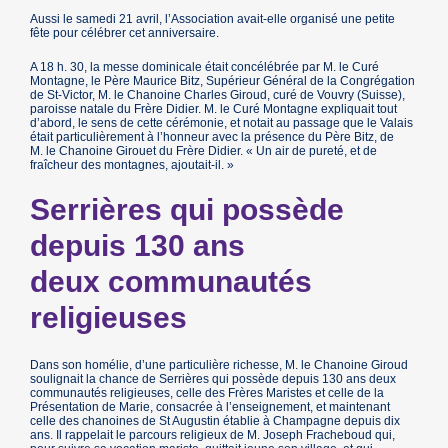
Aussi le samedi 21 avril, l’Association avait-elle organisé une petite
fête pour célébrer cet anniversaire.
A 18 h. 30, la messe dominicale était concélébrée par M. le Curé
Montagne, le Père Maurice Bitz, Supérieur Général de la Congrégation
de St-Victor, M. le Chanoine Charles Giroud, curé de Vouvry (Suisse),
paroisse natale du Frère Didier. M. le Curé Montagne expliquait tout
d’abord, le sens de cette cérémonie, et notait au passage que le Valais
était particulièrement à l’honneur avec la présence du Père Bitz, de
M. le Chanoine Girouet du Frère Didier. « Un air de pureté, et de
fraîcheur des montagnes, ajoutait-il. »
Serrières qui possède
depuis 130 ans
deux communautés
religieuses
Dans son homélie, d’une particulière richesse, M. le Chanoine Giroud
soulignait la chance de Serrières qui possède depuis 130 ans deux
communautés religieuses, celle des Frères Maristes et celle de la
Présentation de Marie, consacrée à l’enseignement, et maintenant
celle des chanoines de St Augustin établie à Champagne depuis dix
ans. Il rappelait le parcours religieux de M. Joseph Fracheboud qui,