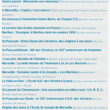
Saint-Laurent : Bienvenue aux nouveaux !
(
Ecoles maristes de France
/
L’école et
ses activités
)
A Marseille, « l’opéra, c’est classe » !
(
Ecoles maristes de France
/
L’école et ses
activités
)
Du nouveau à l’institution Sainte-Marie, de Chagny (71)
(
Ecoles maristes de
France
)
Le service des écoles maristes en France
(
Ecoles maristes de France
)
Marlhes : Enseigner à Marlhes dans les années 1950
(
Ecoles maristes de
France
)
St-Pourçain : Notre-Dame des Victoires, des origines à nos jours.
(
Ecoles
maristes de France
)
e
St-Pourçain/Sioule : ND des Victoires, le 150
anniversaire de fondation
(
Ecoles maristes de France
)
« Les arts, témoins de l’histoire »
(
Ecoles maristes de France
/
éducation
)
Marseille : La belle histoire du Thelethon à St Jo Les Maristes
(
Ecoles
maristes de France
/
Solidarité - bienfaisance
)
Marseille : Semaine sainte à St-Joseph, « Les Maristes »
(
catéchèse -
évangélisation
/
Ecoles maristes de France
)
La Valla-en-Gier : L’Ecole N.D. des Victoires (Loire)
(
Ecoles maristes de France
/
La Valla en Gier - Ecole
)
St Laurent de Chamousset : Une association en milieu rural : L’A. R. E. C.
(
Ecoles maristes de France
)
e
St-Pourçain-sur-Sioule : le 150
anniversaire à N.D. des Victoires
(
Ecoles
maristes de France
)
Origine des noms à l’ Ecole St-Joseph de Marseille
(
Ecoles maristes de France
/