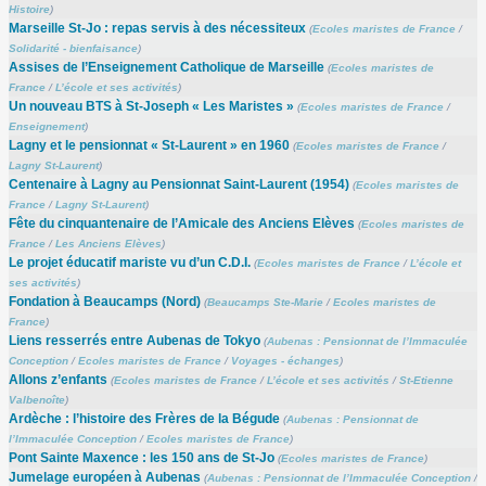
Histoire
)
Marseille St-Jo : repas servis à des nécessiteux
(
Ecoles maristes de France
/
Solidarité - bienfaisance
)
Assises de l’Enseignement Catholique de Marseille
(
Ecoles maristes de
France
/
L’école et ses activités
)
Un nouveau BTS à St-Joseph « Les Maristes »
(
Ecoles maristes de France
/
Enseignement
)
Lagny et le pensionnat « St-Laurent » en 1960
(
Ecoles maristes de France
/
Lagny St-Laurent
)
Centenaire à Lagny au Pensionnat Saint-Laurent (1954)
(
Ecoles maristes de
France
/
Lagny St-Laurent
)
Fête du cinquantenaire de l’Amicale des Anciens Elèves
(
Ecoles maristes de
France
/
Les Anciens Elèves
)
Le projet éducatif mariste vu d’un C.D.I.
(
Ecoles maristes de France
/
L’école et
ses activités
)
Fondation à Beaucamps (Nord)
(
Beaucamps Ste-Marie
/
Ecoles maristes de
France
)
Liens resserrés entre Aubenas de Tokyo
(
Aubenas : Pensionnat de l’Immaculée
Conception
/
Ecoles maristes de France
/
Voyages - échanges
)
Allons z’enfants
(
Ecoles maristes de France
/
L’école et ses activités
/
St-Etienne
Valbenoîte
)
Ardèche : l’histoire des Frères de la Bégude
(
Aubenas : Pensionnat de
l’Immaculée Conception
/
Ecoles maristes de France
)
Pont Sainte Maxence : les 150 ans de St-Jo
(
Ecoles maristes de France
)
Jumelage européen à Aubenas
(
Aubenas : Pensionnat de l’Immaculée Conception
/