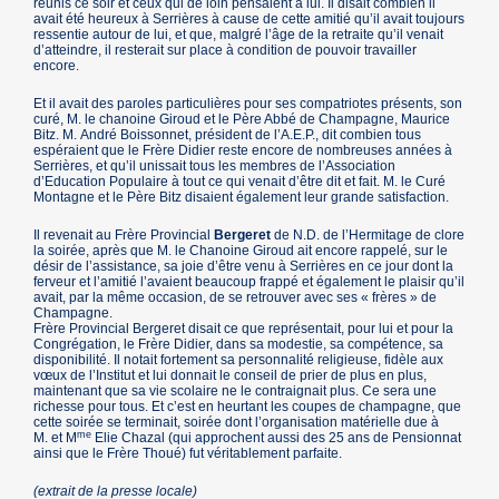
réunis ce soir et ceux qui de loin pensaient à lui. Il disait combien il
avait été heureux à Serrières à cause de cette amitié qu’il avait toujours
ressentie autour de lui, et que, malgré l’âge de la retraite qu’il venait
d’atteindre, il resterait sur place à condition de pouvoir travailler
encore.
Et il avait des paroles particulières pour ses compatriotes présents, son
curé, M. le chanoine Giroud et le Père Abbé de Champagne, Maurice
Bitz. M. André Boissonnet, président de l’A.E.P., dit combien tous
espéraient que le Frère Didier reste encore de nombreuses années à
Serrières, et qu’il unissait tous les membres de l’Association
d’Education Populaire à tout ce qui venait d’être dit et fait. M. le Curé
Montagne et le Père Bitz disaient également leur grande satisfaction.
Il revenait au Frère Provincial
Bergeret
de N.D. de l’Hermitage de clore
la soirée, après que M. le Chanoine Giroud ait encore rappelé, sur le
désir de l’assistance, sa joie d’être venu à Serrières en ce jour dont la
ferveur et l’amitié l’avaient beaucoup frappé et également le plaisir qu’il
avait, par la même occasion, de se retrouver avec ses « frères » de
Champagne.
Frère Provincial Bergeret disait ce que représentait, pour lui et pour la
Congrégation, le Frère Didier, dans sa modestie, sa compétence, sa
disponibilité. Il notait fortement sa personnalité religieuse, fidèle aux
vœux de l’Institut et lui donnait le conseil de prier de plus en plus,
maintenant que sa vie scolaire ne le contraignait plus. Ce sera une
richesse pour tous. Et c’est en heurtant les coupes de champagne, que
cette soirée se terminait, soirée dont l’organisation matérielle due à
me
M. et M
Elie Chazal (qui approchent aussi des 25 ans de Pensionnat
ainsi que le Frère Thoué) fut véritablement parfaite.
(extrait de la presse locale)