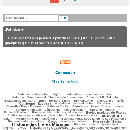
J’ai pleuré
J’ai pleuré parce que je n’avais pas de souliers, jusqu’au jour où j’ai vu
quelqu’un qui n’avait pas de pieds. (Helen Keller)
Connexion
Plan du site Web
146/3513
95/3513
136/3513
388/3513
79/3513
Activités de formation
Algérie
animations - mouvements
Arts
62/3513
100/3513
Aubenas : Pensionnat de l’Immaculée Conception
Australie-Nlle Zélande
754/3513
97/3513
627/3513
148/3513
1049/3513
Beaucamps Ste-Marie
Bible - Ecriture Sainte
Bibliographie
biographies
Brésil
752/3513
187/3513
192/3513
Catalogne - Espagne
catéchèse - évangélisation
Chapitres
125/3513
315/3513
575/3513
45/3513
Chazelles Raoul Follereau
Chine et Corée
Chrétiens au Moyen Orient
culture
133/3513
104/3513
183/3513
9/3513
culture religieuse
démocratie
développement
Droits de l’enfant
160/3513
1067/3513
297/3513
Ecole de Marlhes
Ecoles de Matzenheim et Mulhouse
Ecoles maristes de France
éducation
673/3513
141/3513
2021/3513
129/3513
Ecoles maristes en Alsace
écologie
Economie - commerce
1149/3513
298/3513
59/3513
268/3513
enfant
Enseignement
espérance
Etablissements sous la tutelle des F. Maristes
781/3513
90/3513
385/3513
1009/3513
2437/3513
Evangélisation, missions
Grèce
Handicap
Histoire
Histoire de l’Eglise
Histoire des Frères Maristes
175/3513
44/3513
173/3513
203/3513
Hongrie
Inde
Inter-religieux
L’école et ses activités
1390/3513
42/3513
417/3513
Internet - le web
La Doctrine Chrétienne de Matzenheim