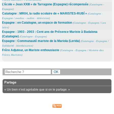
L’école « Jean XXIII » de Tarragone (Espagne) récompensée
(
Catalogne -
Espagne
)
Catalogne : MR04, la radio scolaire de « MARISTES-RUBÍ »
(
Catalogne -
Espagne
/
medias - radios - télévision
)
Espagne : en Catalogne, un espace de formation
(
Catalogne - Espagne
/
Les
laïcs
)
Espagne : 1903 - 2003 : Cent ans de Présence Mariste à Badalona
(Catalogne)
(
Catalogne - Espagne
)
Espagne : Communauté mariste de la Mariola (Lerida)
(
Catalogne - Espagne
/
Solidarité - bienfaisance
)
Frère Adjuteur, un Mariste enthousiaste
(
Catalogne - Espagne
/
Histoire des
Frères Maristes
)
Partage
« Un bien n’est agréable que si on le partage. »