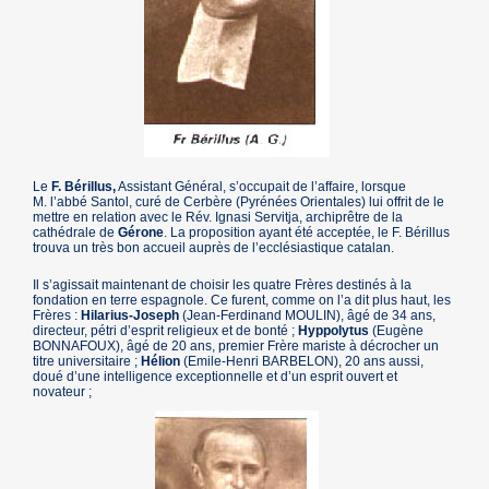
Le
F. Bérillus,
Assistant Général, s’occupait de l’affaire, lorsque
M. l’abbé Santol, curé de Cerbère (Pyrénées Orientales) lui offrit de le
mettre en relation avec le Rév. Ignasi Servitja, archiprêtre de la
cathédrale de
Gérone
. La proposition ayant été acceptée, le F. Bérillus
trouva un très bon accueil auprès de l’ecclésiastique catalan.
Il s’agissait maintenant de choisir les quatre Frères destinés à la
fondation en terre espagnole. Ce furent, comme on l’a dit plus haut, les
Frères :
Hilarius-Joseph
(Jean-Ferdinand MOULIN), âgé de 34 ans,
directeur, pétri d’esprit religieux et de bonté ;
Hyppolytus
(Eugène
BONNAFOUX), âgé de 20 ans, premier Frère mariste à décrocher un
titre universitaire ;
Hélion
(Emile-Henri BARBELON), 20 ans aussi,
doué d’une intelligence exceptionnelle et d’un esprit ouvert et
novateur ;