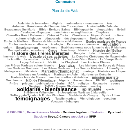
Connexion
Plan du site Web
144/3489
127/3489
176/3489
301/3489
110/3489
Activités de formation
Algérie
animations - mouvements
Arts
41/3489
94/3489
Aubenas : Pensionnat de l’Immaculée Conception
Australie-Nlle Zélande
736/3489
76/3489
623/3489
177/3489
729/3489
Beaucamps Ste-Marie
Bible - Ecriture Sainte
Bibliographie
biographies
Brésil
599/3489
172/3489
217/3489
Catalogne - Espagne
catéchèse - évangélisation
Chapitres
128/3489
242/3489
473/3489
36/3489
Chazelles Raoul Follereau
Chine et Corée
Chrétiens au Moyen Orient
culture
132/3489
96/3489
174/3489
21/3489
culture religieuse
démocratie
développement
Droits de l’enfant
168/3489
864/3489
221/3489
Ecole de Marlhes
Ecoles de Matzenheim et Mulhouse
Ecoles maristes de France
éducation
554/3489
151/3489
1868/3489
151/3489
Ecoles maristes en Alsace
écologie
Economie - commerce
989/3489
261/3489
65/3489
280/3489
enfant
Enseignement
espérance
Etablissements sous la tutelle des F. Maristes
760/3489
114/3489
337/3489
781/3489
2335/3489
Evangélisation, missions
Grèce
Handicap
Histoire
Histoire de l’Eglise
Histoire des Frères Maristes
126/3489
15/3489
175/3489
319/3489
Hongrie
Inde
Inter-religieux
L’école et ses activités
1270/3489
50/3489
428/3489
Internet - le web
La Doctrine Chrétienne de Matzenheim
143/3489
71/3489
78/3489
681/3489
476/3489
la famille
la retraite
La Valla 200
La Valla en Gier - Ecole
La Vierge Marie
306/3489
183/3489
81/3489
123/3489
Lagny St-Laurent
laïcité
Le Cheylard
Les Anciens Elèves
Les laïcs
1582/3489
583/3489
344/3489
Les Frères Maristes et leur histoire
Les Maristes de Bourg de Péage
552/3489
356/3489
137/3489
153/3489
Les Maristes Toulouse
Les Pères Maristes
Les Soeurs Maristes
Liban-Syrie
Marcellin Champagnat
44/3489
1313/3489
50/3489
280/3489
265/3489
Madagascar
Malaisie
mariage
Maristes en Afrique
327/3489
108/3489
451/3489
Maristes en Amérique
Maristes en Asie
Maristes en Océanie
mission mariste
316/3489
1262/3489
122/3489
Maristes hors de France
medias - radios - télévision
954/3489
51/3489
219/3489
209/3489
832/3489
218/3489
Musulmans
N.D. de l’Hermitage
Nigeria
Persécutions
PM 300
politique
164/3489
326/3489
196/3489
286/3489
74/3489
34/3489
58/3489
Prière
prisons
publications - écrits
RCA
religion
Roumanie
sectes
310/3489
397/3489
3087/3489
Sénégal
SMSM - Soeurs Missionnaires
société
Solidarité - bienfaisance
spiritualité
1677/3489
325/3489
220/3489
sports
74/3489
195/3489
St-Etienne Valbenoîte
St-Joseph les Maristes à Marseille
68/3489
37/3489
3489/3489
St-Pourçain/Sioule - N.D. des Victoires
Ste-Marie de Chagny
Syrie - Liban
témoignages
219/3489
174/3489
748/3489
660/3489
Tutelle mariste
Vie religieuse
vocation
Voyages - échanges
©
1996-2026 , Revue Présence Mariste
•
Mentions légales
•
Réalisation :
Pyrat.net
•
Squelette
SoyezCréateurs
propulsé par
SPIP
Dernière mise à jour du site : jeudi 19 février 2026