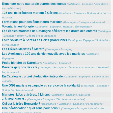
Repenser notre pastorale auprès des jeunes
(
Catalogne - Espagne
/
catéchèse -
évangélisation
)
125 ans de présence mariste à Gérone
(
Catalogne - Espagne
/
Histoire des Frères
Maristes
)
Formations pour des éducateurs maristes
(
Catalogne - Espagne
/
éducation
)
Volontariat en Hongrie
(
Catalogne - Espagne
/
Hongrie
/
témoignages
)
Les écoles maristes de Catalogne célèbrent les droits des enfants
(
Catalogne
- Espagne
/
enfant
/
L’école et ses activités
)
Foire solidaire à Sants-Les Corts (Barcelone)
(
Catalogne - Espagne
/
Solidarité -
bienfaisance
)
Les Frères Maristes à Mataró
(
Catalogne - Espagne
)
Les Avellanes : 100 ans de vie nouvelle avec les maristes
(
Catalogne -
Espagne
)
Petite histoire de Kaïroi
(
Arts
/
Catalogne - Espagne
)
Devenir garçons de café
(
Catalogne - Espagne
/
L’école et ses activités
/
Solidarité -
bienfaisance
)
En Catalogne : projet d’éducation intégrale
(
Catalogne - Espagne
/
L’école et ses
activités
)
Une ONG mariste espagnole au service de la solidarité
(
Catalogne - Espagne
/
Solidarité - bienfaisance
)
Maristes, laïcs et frères, à Llinars
(
Catalogne - Espagne
/
Les laïcs
)
« À livre ouvert »
(
Catalogne - Espagne
/
L’école et ses activités
)
Qui est le frère Bernardo ?
(
biographies
/
Catalogne - Espagne
/
Persécutions
)
Une béatification : quel sens pour nous ?
(
Catalogne - Espagne
/
Histoire des
Frères Maristes
/
Persécutions
)