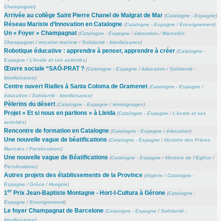
Champagnat
)
Arrivée au collège Saint Pierre Chanel de Malgrat de Mar
(
Catalogne - Espagne
)
Réseau Mariste d’Innovation en Catalogne
(
Catalogne - Espagne
/
Enseignement
)
Un « Foyer » Champagnat
(
Catalogne - Espagne
/
éducation
/
Marcellin
Champagnat
/
mission mariste
/
Solidarité - bienfaisance
)
Robotique éducative : apprendre à penser, apprendre à créer
(
Catalogne -
Espagne
/
L’école et ses activités
)
Œuvre sociale “SAÓ-PRAT ?
(
Catalogne - Espagne
/
éducation
/
Solidarité -
bienfaisance
)
Centre ouvert Rialles à Santa Coloma de Gramenet
(
Catalogne - Espagne
/
éducation
/
Solidarité - bienfaisance
)
Pèlerins du désert
(
Catalogne - Espagne
/
témoignages
)
Projet « Et si nous en parlions » à Lleida
(
Catalogne - Espagne
/
L’école et ses
activités
)
Rencontre de formation en Catalogne
(
Catalogne - Espagne
/
éducation
)
Une nouvelle vague de béatifications
(
Catalogne - Espagne
/
Histoire des Frères
Maristes
/
Persécutions
)
Une nouvelle vague de Béatifications
(
Catalogne - Espagne
/
Histoire de l’Eglise
/
Persécutions
)
Autres projets des établissements de la Province
(
Algérie
/
Catalogne -
Espagne
/
Grèce
/
Hongrie
)
er
1
Prix Jean-Baptiste Montagne - Hort-I-Cultura à Gérone
(
Catalogne -
Espagne
/
Enseignement
)
Le foyer Champagnat de Barcelone
(
Catalogne - Espagne
/
Solidarité -
bienfaisance
)