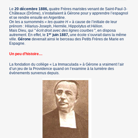
Le
20 décembre 1886,
quatre Frères maristes venant de Saint-Paul-3-
Châteaux (Drôme), s’installaient à Gérone pour y apprendre l’espagnol
et se rendre ensuite en Argentine.
On les a surnommés
« les quatre H »
à cause de l’initiale de leur
prénom : Hilarius-Joseph, Hermile, Hippolytus et Hélion.
Mais Dieu, qui
" écrit droit avec des lignes courbes
", en disposa
er
autrement. En effet, le
1
juin 1887,
une école s’ouvrait dans la même
ville.
Gérone
devenait ainsi le berceau des Petits Frères de Marie en
Espagne.
Un peu d’histoire…
La fondation du collège « La Immaculada » à Gérone a vraiment l’air
d’un jeu de la Providence quand on l’examine à la lumière des
événements survenus depuis.