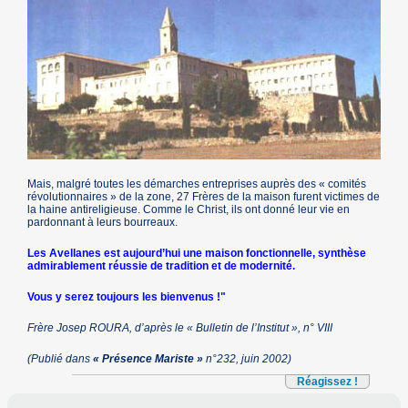
Mais, malgré toutes les démarches entreprises auprès des « comités
révolutionnaires » de la zone, 27 Frères de la maison furent victimes de
la haine antireligieuse. Comme le Christ, ils ont donné leur vie en
pardonnant à leurs bourreaux.
Les Avellanes est aujourd’hui une maison fonctionnelle, synthèse
admirablement réussie de tradition et de modernité.
Vous y serez toujours les bienvenus !"
Frère Josep ROURA, d’après le « Bulletin de l’Institut », n° VIII
(Publié dans
« Présence Mariste »
n°232, juin 2002)
Réagissez !