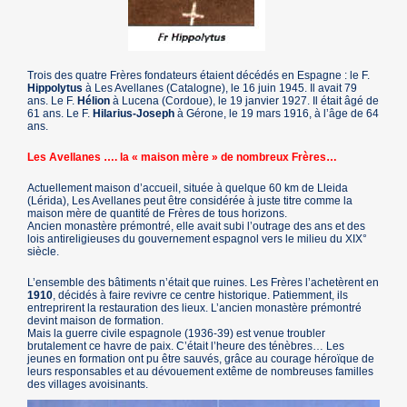
Trois des quatre Frères fondateurs étaient décédés en Espagne : le F.
Hippolytus
à Les Avellanes (Catalogne), le 16 juin 1945. Il avait 79
ans. Le F.
Hélion
à Lucena (Cordoue), le 19 janvier 1927. Il était âgé de
61 ans. Le F.
Hilarius-Joseph
à Gérone, le 19 mars 1916, à l’âge de 64
ans.
Les Avellanes …. la « maison mère » de nombreux Frères…
Actuellement maison d’accueil, située à quelque 60 km de Lleida
(Lérida), Les Avellanes peut être considérée à juste titre comme la
maison mère de quantité de Frères de tous horizons.
Ancien monastère prémontré, elle avait subi l’outrage des ans et des
lois antireligieuses du gouvernement espagnol vers le milieu du XIX°
siècle.
L’ensemble des bâtiments n’était que ruines. Les Frères l’achetèrent en
1910
, décidés à faire revivre ce centre historique. Patiemment, ils
entreprirent la restauration des lieux. L’ancien monastère prémontré
devint maison de formation.
Mais la guerre civile espagnole (1936-39) est venue troubler
brutalement ce havre de paix. C’était l’heure des ténèbres… Les
jeunes en formation ont pu être sauvés, grâce au courage héroïque de
leurs responsables et au dévouement extême de nombreuses familles
des villages avoisinants.