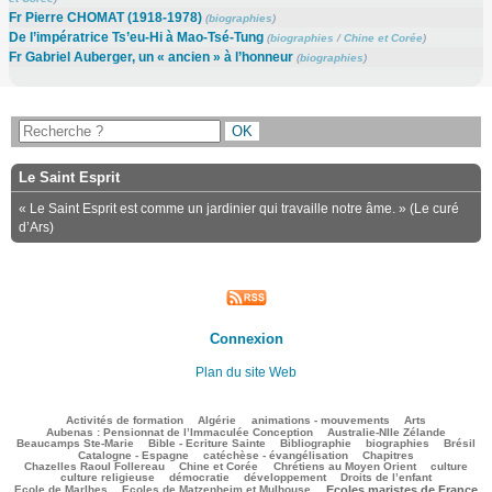
Fr Pierre CHOMAT (1918-1978)
(
biographies
)
De l’impératrice Ts’eu-Hi à Mao-Tsé-Tung
(
biographies
/
Chine et Corée
)
Fr Gabriel Auberger, un « ancien » à l’honneur
(
biographies
)
Le Saint Esprit
« Le Saint Esprit est comme un jardinier qui travaille notre âme. » (Le curé
d’Ars)
Connexion
Plan du site Web
144/3489
127/3489
176/3489
301/3489
110/3489
Activités de formation
Algérie
animations - mouvements
Arts
41/3489
94/3489
Aubenas : Pensionnat de l’Immaculée Conception
Australie-Nlle Zélande
736/3489
76/3489
623/3489
177/3489
729/3489
Beaucamps Ste-Marie
Bible - Ecriture Sainte
Bibliographie
biographies
Brésil
599/3489
172/3489
217/3489
Catalogne - Espagne
catéchèse - évangélisation
Chapitres
128/3489
242/3489
473/3489
36/3489
Chazelles Raoul Follereau
Chine et Corée
Chrétiens au Moyen Orient
culture
132/3489
96/3489
174/3489
21/3489
culture religieuse
démocratie
développement
Droits de l’enfant
168/3489
864/3489
221/3489
Ecole de Marlhes
Ecoles de Matzenheim et Mulhouse
Ecoles maristes de France