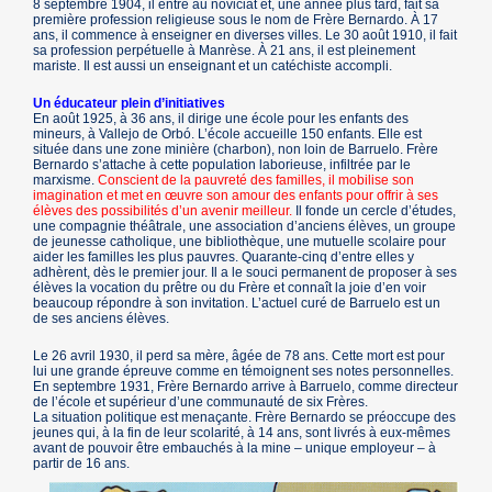
8 septembre 1904, il entre au noviciat et, une année plus tard, fait sa
première profession religieuse sous le nom de Frère Bernardo. À 17
ans, il commence à enseigner en diverses villes. Le 30 août 1910, il fait
sa profession perpétuelle à Manrèse. À 21 ans, il est pleinement
mariste. Il est aussi un enseignant et un catéchiste accompli.
Un éducateur plein d’initiatives
En août 1925, à 36 ans, il dirige une école pour les enfants des
mineurs, à Vallejo de Orbó. L’école accueille 150 enfants. Elle est
située dans une zone minière (charbon), non loin de Barruelo. Frère
Bernardo s’attache à cette population laborieuse, infiltrée par le
marxisme.
Conscient de la pauvreté des familles, il mobilise son
imagination et met en œuvre son amour des enfants pour offrir à ses
élèves des possibilités d’un avenir meilleur.
Il fonde un cercle d’études,
une compagnie théâtrale, une association d’anciens élèves, un groupe
de jeunesse catholique, une bibliothèque, une mutuelle scolaire pour
aider les familles les plus pauvres. Quarante-cinq d’entre elles y
adhèrent, dès le premier jour. Il a le souci permanent de proposer à ses
élèves la vocation du prêtre ou du Frère et connaît la joie d’en voir
beaucoup répondre à son invitation. L’actuel curé de Barruelo est un
de ses anciens élèves.
Le 26 avril 1930, il perd sa mère, âgée de 78 ans. Cette mort est pour
lui une grande épreuve comme en témoignent ses notes personnelles.
En septembre 1931, Frère Bernardo arrive à Barruelo, comme directeur
de l’école et supérieur d’une communauté de six Frères.
La situation politique est menaçante. Frère Bernardo se préoccupe des
jeunes qui, à la fin de leur scolarité, à 14 ans, sont livrés à eux-mêmes
avant de pouvoir être embauchés à la mine – unique employeur – à
partir de 16 ans.