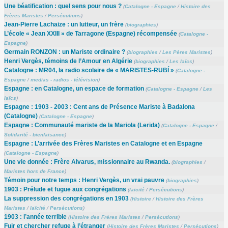
Une béatification : quel sens pour nous ?
(
Catalogne - Espagne
/
Histoire des
Frères Maristes
/
Persécutions
)
Jean-Pierre Lachaize : un lutteur, un frère
(
biographies
)
L’école « Jean XXIII » de Tarragone (Espagne) récompensée
(
Catalogne -
Espagne
)
Germain RONZON : un Mariste ordinaire ?
(
biographies
/
Les Pères Maristes
)
Henri Vergès, témoins de l’Amour en Algérie
(
biographies
/
Les laïcs
)
Catalogne : MR04, la radio scolaire de « MARISTES-RUBÍ »
(
Catalogne -
Espagne
/
medias - radios - télévision
)
Espagne : en Catalogne, un espace de formation
(
Catalogne - Espagne
/
Les
laïcs
)
Espagne : 1903 - 2003 : Cent ans de Présence Mariste à Badalona
(Catalogne)
(
Catalogne - Espagne
)
Espagne : Communauté mariste de la Mariola (Lerida)
(
Catalogne - Espagne
/
Solidarité - bienfaisance
)
Espagne : L’arrivée des Frères Maristes en Catalogne et en Espagne
(
Catalogne - Espagne
)
Une vie donnée : Frère Alvarus, missionnaire au Rwanda.
(
biographies
/
Maristes hors de France
)
Témoin pour notre temps : Henri Vergès, un vrai pauvre
(
biographies
)
1903 : Prélude et fugue aux congrégations
(
laïcité
/
Persécutions
)
La suppression des congrégations en 1903
(
Histoire
/
Histoire des Frères
Maristes
/
laïcité
/
Persécutions
)
1903 : l’année terrible
(
Histoire des Frères Maristes
/
Persécutions
)
Fuir et chercher refuge à l’étranger
(
Histoire des Frères Maristes
/
Persécutions
)