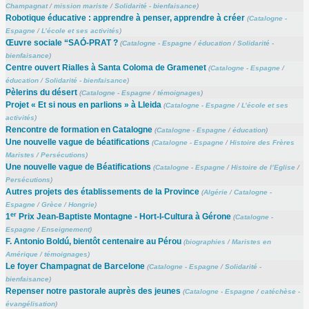
Champagnat
/
mission mariste
/
Solidarité - bienfaisance
)
Robotique éducative : apprendre à penser, apprendre à créer
(
Catalogne -
Espagne
/
L’école et ses activités
)
Œuvre sociale “SAÓ-PRAT ?
(
Catalogne - Espagne
/
éducation
/
Solidarité -
bienfaisance
)
Centre ouvert Rialles à Santa Coloma de Gramenet
(
Catalogne - Espagne
/
éducation
/
Solidarité - bienfaisance
)
Pèlerins du désert
(
Catalogne - Espagne
/
témoignages
)
Projet « Et si nous en parlions » à Lleida
(
Catalogne - Espagne
/
L’école et ses
activités
)
Rencontre de formation en Catalogne
(
Catalogne - Espagne
/
éducation
)
Une nouvelle vague de béatifications
(
Catalogne - Espagne
/
Histoire des Frères
Maristes
/
Persécutions
)
Une nouvelle vague de Béatifications
(
Catalogne - Espagne
/
Histoire de l’Eglise
/
Persécutions
)
Autres projets des établissements de la Province
(
Algérie
/
Catalogne -
Espagne
/
Grèce
/
Hongrie
)
er
1
Prix Jean-Baptiste Montagne - Hort-I-Cultura à Gérone
(
Catalogne -
Espagne
/
Enseignement
)
F. Antonio Boldú, bientôt centenaire au Pérou
(
biographies
/
Maristes en
Amérique
/
témoignages
)
Le foyer Champagnat de Barcelone
(
Catalogne - Espagne
/
Solidarité -
bienfaisance
)
Repenser notre pastorale auprès des jeunes
(
Catalogne - Espagne
/
catéchèse -
évangélisation
)