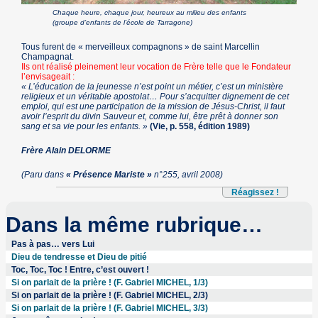
Chaque heure, chaque jour, heureux au milieu des enfants
(groupe d’enfants de l’école de Tarragone)
Tous furent de « merveilleux compagnons » de saint Marcellin
Champagnat.
Ils ont réalisé pleinement leur vocation de Frère telle que le Fondateur
l’envisageait :
« L’éducation de la jeunesse n’est point un métier, c’est un ministère
religieux et un véritable apostolat… Pour s’acquitter dignement de cet
emploi, qui est une participation de la mission de Jésus-Christ, il faut
avoir l’esprit du divin Sauveur et, comme lui, être prêt à donner son
sang et sa vie pour les enfants. »
(Vie, p. 558, édition 1989)
Frère Alain DELORME
(Paru dans
« Présence Mariste »
n°255, avril 2008)
Réagissez !
Dans la même rubrique…
Pas à pas… vers Lui
Dieu de tendresse et Dieu de pitié
Toc, Toc, Toc ! Entre, c’est ouvert !
Si on parlait de la prière ! (F. Gabriel MICHEL, 1/3)
Si on parlait de la prière ! (F. Gabriel MICHEL, 2/3)
Si on parlait de la prière ! (F. Gabriel MICHEL, 3/3)