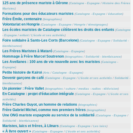
125 ans de présence mariste à Gérone
(
Catalogne - Espagne
/
Histoire des Frères
Maristes
)
Formations pour des éducateurs maristes
(
Catalogne - Espagne
/
éducation
)
Frère Émile, centenaire
(
biographies
)
Volontariat en Hongrie
(
Catalogne - Espagne
/
Hongrie
/
témoignages
)
Les écoles maristes de Catalogne célèbrent les droits des enfants
(
Catalogne
- Espagne
/
enfant
/
L’école et ses activités
)
Foire solidaire à Sants-Les Corts (Barcelone)
(
Catalogne - Espagne
/
Solidarité -
bienfaisance
)
Les Frères Maristes à Mataró
(
Catalogne - Espagne
)
Hommage à Frère Marcel Soutrenon
(
biographies
/
Solidarité - bienfaisance
)
Les Avellanes : 100 ans de vie nouvelle avec les maristes
(
Catalogne -
Espagne
)
Petite histoire de Kaïroi
(
Arts
/
Catalogne - Espagne
)
Devenir garçons de café
(
Catalogne - Espagne
/
L’école et ses activités
/
Solidarité -
bienfaisance
)
Un pionnier : Frère Vallet
(
biographies
/
culture
/
medias - radios - télévision
)
En Catalogne : projet d’éducation intégrale
(
Catalogne - Espagne
/
L’école et ses
activités
)
Frère Charles Guyot, un homme de relations
(
biographies
)
Frère Gabriel Michel, comme nos premiers frères
(
biographies
)
Une ONG mariste espagnole au service de la solidarité
(
Catalogne - Espagne
/
Solidarité - bienfaisance
)
Maristes, laïcs et frères, à Llinars
(
Catalogne - Espagne
/
Les laïcs
)
« À livre ouvert »
(
Catalogne - Espagne
/
L’école et ses activités
)