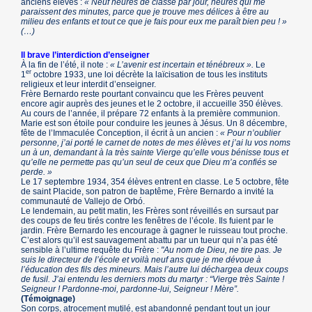
anciens élèves :
« Neuf heures de classe par jour, heures qui me
paraissent des minutes, parce que je trouve mes délices à être au
milieu des enfants et tout ce que je fais pour eux me paraît bien peu ! »
(…)
Il brave l’interdiction d’enseigner
À la fin de l’été, il note :
« L’avenir est incertain et ténébreux ».
Le
er
1
octobre 1933, une loi décrète la laïcisation de tous les instituts
religieux et leur interdit d’enseigner.
Frère Bernardo reste pourtant convaincu que les Frères peuvent
encore agir auprès des jeunes et le 2 octobre, il accueille 350 élèves.
Au cours de l’année, il prépare 72 enfants à la première communion.
Marie est son étoile pour conduire les jeunes à Jésus. Un 8 décembre,
fête de l’Immaculée Conception, il écrit à un ancien :
« Pour n’oublier
personne, j’ai porté le carnet de notes de mes élèves et j’ai lu vos noms
un à un, demandant à la très sainte Vierge qu’elle vous bénisse tous et
qu’elle ne permette pas qu’un seul de ceux que Dieu m’a confiés se
perde. »
Le 17 septembre 1934, 354 élèves entrent en classe. Le 5 octobre, fête
de saint Placide, son patron de baptême, Frère Bernardo a invité la
communauté de Vallejo de Orbó.
Le lendemain, au petit matin, les Frères sont réveillés en sursaut par
des coups de feu tirés contre les fenêtres de l’école. Ils fuient par le
jardin. Frère Bernardo les encourage à gagner le ruisseau tout proche.
C’est alors qu’il est sauvagement abattu par un tueur qui n’a pas été
sensible à l’ultime requête du Frère :
"Au nom de Dieu, ne tire pas. Je
suis le directeur de l’école et voilà neuf ans que je me dévoue à
l’éducation des fils des mineurs. Mais l’autre lui déchargea deux coups
de fusil. J’ai entendu les derniers mots du martyr : “Vierge très Sainte !
Seigneur ! Pardonne-moi, pardonne-lui, Seigneur ! Mère”.
(Témoignage)
Son corps, atrocement mutilé, est abandonné pendant tout un jour