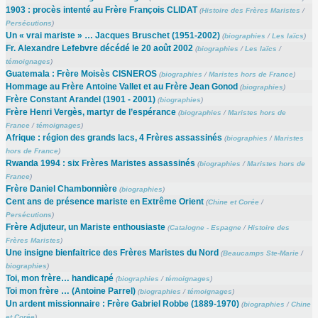
1903 : procès intenté au Frère François CLIDAT
(
Histoire des Frères Maristes
/
Persécutions
)
Un « vrai mariste » … Jacques Bruschet (1951-2002)
(
biographies
/
Les laïcs
)
Fr. Alexandre Lefebvre décédé le 20 août 2002
(
biographies
/
Les laïcs
/
témoignages
)
Guatemala : Frère Moisès CISNEROS
(
biographies
/
Maristes hors de France
)
Hommage au Frère Antoine Vallet et au Frère Jean Gonod
(
biographies
)
Frère Constant Arandel (1901 - 2001)
(
biographies
)
Frère Henri Vergès, martyr de l’espérance
(
biographies
/
Maristes hors de
France
/
témoignages
)
Afrique : région des grands lacs, 4 Frères assassinés
(
biographies
/
Maristes
hors de France
)
Rwanda 1994 : six Frères Maristes assassinés
(
biographies
/
Maristes hors de
France
)
Frère Daniel Chambonnière
(
biographies
)
Cent ans de présence mariste en Extrême Orient
(
Chine et Corée
/
Persécutions
)
Frère Adjuteur, un Mariste enthousiaste
(
Catalogne - Espagne
/
Histoire des
Frères Maristes
)
Une insigne bienfaitrice des Frères Maristes du Nord
(
Beaucamps Ste-Marie
/
biographies
)
Toi, mon frère… handicapé
(
biographies
/
témoignages
)
Toi mon frère … (Antoine Parrel)
(
biographies
/
témoignages
)
Un ardent missionnaire : Frère Gabriel Robbe (1889-1970)
(
biographies
/
Chine
et Corée
)