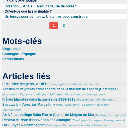
Je veux être portier !
Corentin… Anaïs… As-tu ta feuille de route ?
Qu’est-ce que la spiritualité ?
Un temps pour démolir… Un temps pour construire
1
2
∞
Mots-clés
biographies
Catalogne - Espagne
Persécutions
Articles liés
F. Maurice Bergeret, À DIEU !
(
biographies
/
publications - écrits
)
Accueil de migrants adolescents dans la maison de Llinars (Catalogne)
(
Catalogne - Espagne
/
politique
/
Solidarité - bienfaisance
/
témoignages
)
Frères Maristes dans la guerre de 1914-1918
(
biographies
/
témoignages
)
Spectacle « Avec toi, Marcellin »
(
Arts
/
Catalogne - Espagne
/
Marcellin
Champagnat
)
Arrivée au collège Saint Pierre Chanel de Malgrat de Mar
(
Catalogne - Espagne
)
Réseau Mariste d’Innovation en Catalogne
(
Catalogne - Espagne
/
Enseignement
)
Un « Foyer » Champagnat
(
Catalogne - Espagne
/
éducation
/
Marcellin