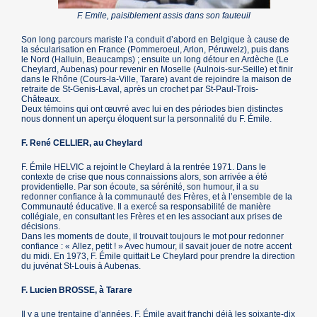
F. Emile, paisiblement assis dans son fauteuil
Son long parcours mariste l’a conduit d’abord en Belgique à cause de
la sécularisation en France (Pommeroeul, Arlon, Péruwelz), puis dans
le Nord (Halluin, Beaucamps) ; ensuite un long détour en Ardèche (Le
Cheylard, Aubenas) pour revenir en Moselle (Aulnois-sur-Seille) et finir
dans le Rhône (Cours-la-Ville, Tarare) avant de rejoindre la maison de
retraite de St-Genis-Laval, après un crochet par St-Paul-Trois-
Châteaux.
Deux témoins qui ont œuvré avec lui en des périodes bien distinctes
nous donnent un aperçu éloquent sur la personnalité du F. Émile.
F. René CELLIER, au Cheylard
F. Émile HELVIC a rejoint le Cheylard à la rentrée 1971. Dans le
contexte de crise que nous connaissions alors, son arrivée a été
providentielle. Par son écoute, sa sérénité, son humour, il a su
redonner confiance à la communauté des Frères, et à l’ensemble de la
Communauté éducative. Il a exercé sa responsabilité de manière
collégiale, en consultant les Frères et en les associant aux prises de
décisions.
Dans les moments de doute, il trouvait toujours le mot pour redonner
confiance : « Allez, petit ! » Avec humour, il savait jouer de notre accent
du midi. En 1973, F. Émile quittait Le Cheylard pour prendre la direction
du juvénat St-Louis à Aubenas.
F. Lucien BROSSE, à Tarare
Il y a une trentaine d’années, F. Émile avait franchi déjà les soixante-dix