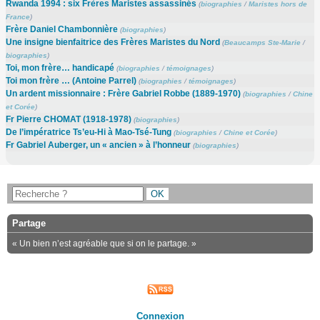
Rwanda 1994 : six Frères Maristes assassinés
(
biographies
/
Maristes hors de
France
)
Frère Daniel Chambonnière
(
biographies
)
Une insigne bienfaitrice des Frères Maristes du Nord
(
Beaucamps Ste-Marie
/
biographies
)
Toi, mon frère… handicapé
(
biographies
/
témoignages
)
Toi mon frère … (Antoine Parrel)
(
biographies
/
témoignages
)
Un ardent missionnaire : Frère Gabriel Robbe (1889-1970)
(
biographies
/
Chine
et Corée
)
Fr Pierre CHOMAT (1918-1978)
(
biographies
)
De l’impératrice Ts’eu-Hi à Mao-Tsé-Tung
(
biographies
/
Chine et Corée
)
Fr Gabriel Auberger, un « ancien » à l’honneur
(
biographies
)
Partage
« Un bien n’est agréable que si on le partage. »
Connexion