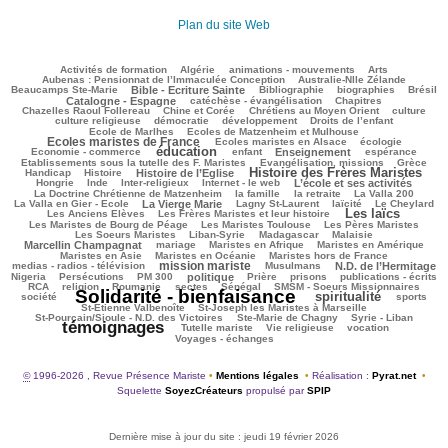
Plan du site Web
183/2614
67/2614
214/2614
235/2614
78/2614
Activités de formation
Algérie
animations - mouvements
Arts
109/2614
71/2614
Aubenas : Pensionnat de l’Immaculée Conception
Australie-Nlle Zélande
601/2614
40/2614
326/2614
174/2614
614/2614
Beaucamps Ste-Marie
Bible - Ecriture Sainte
Bibliographie
biographies
Brésil
468/2614
85/2614
114/2614
Catalogne - Espagne
catéchèse - évangélisation
Chapitres
96/2614
191/2614
321/2614
21/2614
Chazelles Raoul Follereau
Chine et Corée
Chrétiens au Moyen Orient
culture
108/2614
64/2614
129/2614
18/2614
culture religieuse
démocratie
développement
Droits de l’enfant
168/2614
969/2614
Ecole de Marlhes
Ecoles de Matzenheim et Mulhouse
Ecoles maristes de France
172/2614
428/2614
81/2614
Ecoles maristes en Alsace
écologie
éducation
1224/2614
172/2614
575/2614
186/2614
125/2614
Economie - commerce
enfant
Enseignement
espérance
200/2614
386/2614
71/2614
Etablissements sous la tutelle des F. Maristes
Evangélisation, missions
Grèce
Histoire des Frères Maristes
166/2614
654/2614
1337/2614
132/2614
Handicap
Histoire
Histoire de l’Eglise
12/2614
90/2614
162/2614
789/2614
29/2614
Hongrie
Inde
Inter-religieux
Internet - le web
L’école et ses activités
237/2614
92/2614
43/2614
112/2614
La Doctrine Chrétienne de Matzenheim
la famille
la retraite
La Valla 200
719/2614
317/2614
200/2614
370/2614
80/2614
La Valla en Gier - Ecole
La Vierge Marie
Lagny St-Laurent
laïcité
Le Cheylard
Les laïcs
108/2614
1223/2614
388/2614
Les Anciens Elèves
Les Frères Maristes et leur histoire
199/2614
525/2614
406/2614
Les Maristes de Bourg de Péage
Les Maristes Toulouse
Les Pères Maristes
90/2614
142/2614
39/2614
874/2614
Les Soeurs Maristes
Liban-Syrie
Madagascar
Malaisie
31/2614
300/2614
273/2614
311/2614
Marcellin Champagnat
mariage
Maristes en Afrique
Maristes en Amérique
37/2614
246/2614
204/2614
Maristes en Asie
Maristes en Océanie
Maristes hors de France
mission mariste
1090/2614
56/2614
675/2614
71/2614
medias - radios - télévision
Musulmans
N.D. de l’Hermitage
136/2614
125/2614
632/2614
192/2614
95/2614
226/2614
156/2614
Nigeria
Persécutions
PM 300
politique
Prière
prisons
publications - écrits
194/2614
51/2614
50/2614
91/2614
254/2614
274/2614
RCA
religion
Roumanie
sectes
Sénégal
SMSM - Soeurs Missionnaires
Solidarité - bienfaisance
spiritualité
2614/2614
1232/2614
297/2614
171/2614
société
sports
70/2614
92/2614
St-Etienne Valbenoîte
St-Joseph les Maristes à Marseille
73/2614
58/2614
2182/2614
St-Pourçain/Sioule - N.D. des Victoires
Ste-Marie de Chagny
Syrie - Liban
témoignages
220/2614
79/2614
442/2614
487/2614
Tutelle mariste
Vie religieuse
vocation
Voyages - échanges
©
1996-2026 , Revue Présence Mariste
•
Mentions légales
•
Réalisation :
Pyrat.net
•
Squelette
SoyezCréateurs
propulsé par
SPIP
Dernière mise à jour du site : jeudi 19 février 2026