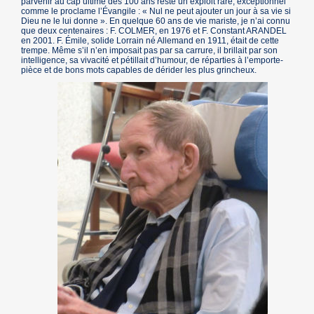
parvenir au cap ultime des 100 ans reste un exploit rare, exceptionnel
comme le proclame l’Évangile : « Nul ne peut ajouter un jour à sa vie si
Dieu ne le lui donne ». En quelque 60 ans de vie mariste, je n’ai connu
que deux centenaires : F. COLMER, en 1976 et F. Constant ARANDEL
en 2001. F. Émile, solide Lorrain né Allemand en 1911, était de cette
trempe. Même s’il n’en imposait pas par sa carrure, il brillait par son
intelligence, sa vivacité et pétillait d’humour, de réparties à l’emporte-
pièce et de bons mots capables de dérider les plus grincheux.