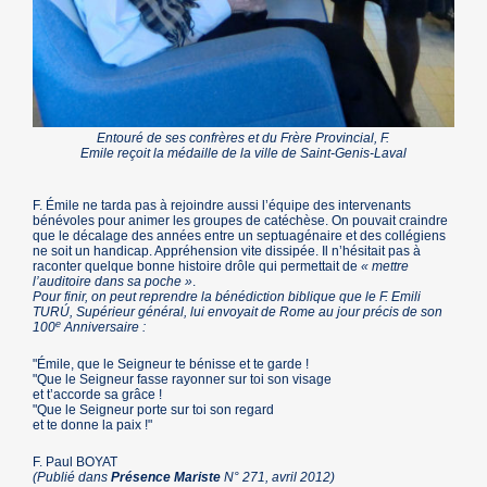
Entouré de ses confrères et du Frère Provincial, F.
Emile reçoit la médaille de la ville de Saint-Genis-Laval
F. Émile ne tarda pas à rejoindre aussi l’équipe des intervenants
bénévoles pour animer les groupes de catéchèse. On pouvait craindre
que le décalage des années entre un septuagénaire et des collégiens
ne soit un handicap. Appréhension vite dissipée. Il n’hésitait pas à
raconter quelque bonne histoire drôle qui permettait de
« mettre
l’auditoire dans sa poche »
.
Pour finir, on peut reprendre la bénédiction biblique que le F. Emili
TURÚ, Supérieur général, lui envoyait de Rome au jour précis de son
e
100
Anniversaire :
"Émile, que le Seigneur te bénisse et te garde !
"Que le Seigneur fasse rayonner sur toi son visage
et t’accorde sa grâce !
"Que le Seigneur porte sur toi son regard
et te donne la paix !"
F. Paul BOYAT
(Publié dans
Présence Mariste
N° 271, avril 2012)