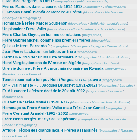
F. Maurice Bergeret, À DIEU !
(
biographies
/
publications - écrits
)
Frères Maristes dans la guerre de 1914-1918
(
biographies
/
témoignages
)
F. Antonio Boldú, bientôt centenaire au Pérou
(
biographies
/
Maristes en
Amérique
/
témoignages
)
Hommage à Frère Marcel Soutrenon
(
biographies
/
Solidarité - bienfaisance
)
Un pionnier : Frère Vallet
(
biographies
/
culture
/
medias - radios - télévision
)
Frère Charles Guyot, un homme de relations
(
biographies
)
Frère Gabriel Michel, comme nos premiers frères
(
biographies
)
Qui est le frère Bernardo ?
(
biographies
/
Catalogne - Espagne
/
Persécutions
)
Jean-Pierre Lachaize : un lutteur, un frère
(
biographies
)
Germain RONZON : un Mariste ordinaire ?
(
biographies
/
Les Pères Maristes
)
Henri Vergès, témoins de l’Amour en Algérie
(
biographies
/
Les laïcs
)
Une vie donnée : Frère Alvarus, missionnaire au Rwanda.
(
biographies
/
Maristes hors de France
)
Témoin pour notre temps : Henri Vergès, un vrai pauvre
(
biographies
)
Un « vrai mariste » … Jacques Bruschet (1951-2002)
(
biographies
/
Les laïcs
)
Fr. Alexandre Lefebvre décédé le 20 août 2002
(
biographies
/
Les laïcs
/
témoignages
)
Guatemala : Frère Moisès CISNEROS
(
biographies
/
Maristes hors de France
)
Hommage au Frère Antoine Vallet et au Frère Jean Gonod
(
biographies
)
Frère Constant Arandel (1901 - 2001)
(
biographies
)
Frère Henri Vergès, martyr de l’espérance
(
biographies
/
Maristes hors de
France
/
témoignages
)
Afrique : région des grands lacs, 4 Frères assassinés
(
biographies
/
Maristes
hors de France
)