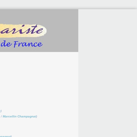
e
)
/
Marcellin Champagnat
)
mpagnat
)