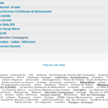
nde
nternet - le web
a Doctrine Chrétienne de Matzenheim
a famille
a retraite
a Valla 200
a Vierge Marie
aïcité
arcellin Champagnat
edias - radios - télévision
ission mariste
Plan du site Web
mations - mouvements
Arts
Aubenas : Pensionnat de l’Immaculée Conception
Australi
biographies
Brésil
Catalogne - Espagne
catéchèse - évangélisation
Chapitres
C
culture religieuse
démocratie
développement
Droits de l’enfant
Ecole de Marlhes
éducation
Ecoles maristes en Alsace
écologie
Economie - commerce
enfant
Histoi
Evangélisation, missions
Grèce
Handicap
Histoire
Histoire de l’Eglise
ses activités
La Doctrine Chrétienne de Matzenheim
la famille
la retraite
La Valla 
Les laïcs
Les Anciens Elèves
Les Frères Maristes et leur histoire
Les Maristes d
ban-Syrie
Madagascar
Malaisie
Marcellin Champagnat
mariage
Maristes en Afr
ce
medias - radios - télévision
mission mariste
Musulmans
N.D. de l’Hermitage
CA
religion
Roumanie
sectes
Sénégal
SMSM - Soeurs Missionnaires
société
t-Joseph les Maristes à Marseille
St-Pourçain/Sioule - N.D. des Victoires
Ste-Marie de 
Tutelle mariste
Vie religieuse
vocation
Voyages - échanges