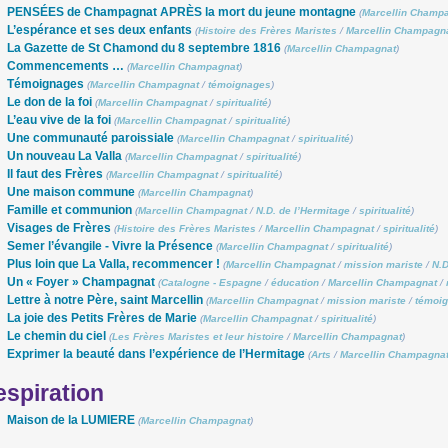
PENSÉES de Champagnat APRÈS la mort du jeune montagne
(
Marcellin Champ
L’espérance et ses deux enfants
(
Histoire des Frères Maristes
/
Marcellin Champagn
La Gazette de St Chamond du 8 septembre 1816
(
Marcellin Champagnat
)
Commencements …
(
Marcellin Champagnat
)
Témoignages
(
Marcellin Champagnat
/
témoignages
)
Le don de la foi
(
Marcellin Champagnat
/
spiritualité
)
L’eau vive de la foi
(
Marcellin Champagnat
/
spiritualité
)
Une communauté paroissiale
(
Marcellin Champagnat
/
spiritualité
)
Un nouveau La Valla
(
Marcellin Champagnat
/
spiritualité
)
Il faut des Frères
(
Marcellin Champagnat
/
spiritualité
)
Une maison commune
(
Marcellin Champagnat
)
Famille et communion
(
Marcellin Champagnat
/
N.D. de l’Hermitage
/
spiritualité
)
Visages de Frères
(
Histoire des Frères Maristes
/
Marcellin Champagnat
/
spiritualité
)
Semer l’évangile - Vivre la Présence
(
Marcellin Champagnat
/
spiritualité
)
Plus loin que La Valla, recommencer !
(
Marcellin Champagnat
/
mission mariste
/
N.D
Un « Foyer » Champagnat
(
Catalogne - Espagne
/
éducation
/
Marcellin Champagnat
/
Lettre à notre Père, saint Marcellin
(
Marcellin Champagnat
/
mission mariste
/
témoi
La joie des Petits Frères de Marie
(
Marcellin Champagnat
/
spiritualité
)
Le chemin du ciel
(
Les Frères Maristes et leur histoire
/
Marcellin Champagnat
)
Exprimer la beauté dans l’expérience de l’Hermitage
(
Arts
/
Marcellin Champagna
spiration
Maison de la LUMIERE
(
Marcellin Champagnat
)