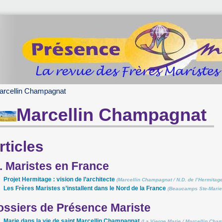
arcellin Champagnat
Marcellin Champagnat
rticles
. Maristes en France
Projet Hermitage : vision de l’architecte
(
Marcellin Champagnat
/
N.D. de l’Hermitag
Les Frères Maristes s’installent dans le Nord de la France
(
Beaucamps Ste-Marie
ossiers de Présence Mariste
Marie dans la vie de saint Marcellin Champagnat
(
La Vierge Marie
/
Marcellin Cha