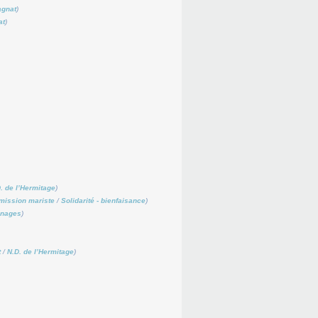
agnat
)
at
)
. de l’Hermitage
)
mission mariste
/
Solidarité - bienfaisance
)
gnages
)
t
/
N.D. de l’Hermitage
)