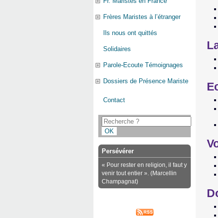
Fr. Maristes en France
Frères Maristes à l’étranger
Ils nous ont quittés
La
Solidaires
Parole-Ecoute Témoignages
Dossiers de Présence Mariste
Ec
Contact
V
Persévérer
« Pour rester en religion, il faut y
venir tout entier ». (Marcellin
Champagnat)
D