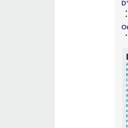
D’
O
A
B
B
C
c
d
d
é
E
e
E
H
H