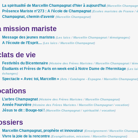
La spiritualité de Marcellin Champagnat d’hier à aujourd’hui
(
Marcellin Champagn
Présence Mariste n°273 : A l’école de Champagnat
(
Ecoles maristes de France
/
Champagnat, chemin d’avenir
(
Marcellin Champagnat
)
 mission mariste
Message des jeunes maristes
(
Les laïcs
/
Marcellin Champagnat
/
témoignages
)
A l’écoute de l’Esprit…
(
Les laïcs
/
Marcellin Champagnat
)
lats de vie
Festivités du Bicentenaire
(
Histoire des Frères Maristes
/
Marcellin Champagnat
/
tém
Étudiants et Frères de Paris en week-end à Notre Dame de l’Hermitage
(
Les la
échanges
)
Spectacle « Avec toi, Marcellin »
(
Arts
/
Catalogne - Espagne
/
Marcellin Champagnat
ocations
L’arbre Champagnat
(
Histoire des Frères Maristes
/
Marcellin Champagnat
)
Année Fourvière
(
Histoire des Frères Maristes
/
Marcellin Champagnat
/
vocation
)
Jésus te dit : Bouge-toi !
(
Marcellin Champagnat
/
spiritualité
/
vocation
)
ossiers
Marcellin Champagnat, prophète et innovateur
(
Enseignement
/
Marcellin Champag
Vivre la joie de la rencontre
(
Evangélisation, missions
/
Marcellin Champagnat
)