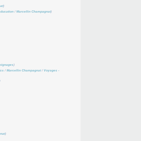
at
)
éducation
/
Marcellin Champagnat
)
oignages
)
ïcs
/
Marcellin Champagnat
/
Voyages -
)
nat
)