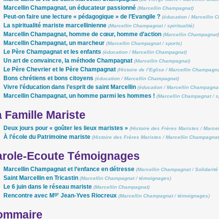
Marcellin Champagnat, un éducateur passionné
(
Marcellin Champagnat
)
Peut-on faire une lecture « pédagogique » de l’Evangile ?
(
éducation
/
Marcellin 
La spiritualité mariste marcellinienne
(
Marcellin Champagnat
/
spiritualité
)
Marcellin Champagnat, homme de cœur, homme d’action
(
Marcellin Champagnat
)
Marcellin Champagnat, un marcheur
(
Marcellin Champagnat
/
sports
)
Le Père Champagnat et les enfants
(
éducation
/
Marcellin Champagnat
)
Un art de convaincre, la méthode Champagnat
(
Marcellin Champagnat
)
Le Père Chevrier et le Père Champagnat
(
Histoire de l’Eglise
/
Marcellin Champagn
Bons chrétiens et bons citoyens
(
éducation
/
Marcellin Champagnat
)
Vivre l’éducation dans l’esprit de saint Marcellin
(
éducation
/
Marcellin Champagna
Marcellin Champagnat, un homme parmi les hommes !
(
Marcellin Champagnat
/
s
 Famille Mariste
Deux jours pour « goûter les lieux maristes »
(
Histoire des Frères Maristes
/
Marce
À l’école du Patrimoine mariste
(
Histoire des Frères Maristes
/
Marcellin Champagnat
arole-Ecoute Témoignages
Marcellin Champagnat et l’enfance en détresse
(
Marcellin Champagnat
/
Solidarité
Saint Marcellin en Tricastin
(
Marcellin Champagnat
/
témoignages
)
Le 6 juin dans le réseau mariste
(
Marcellin Champagnat
)
gr
Rencontre avec M
Jean-Yves Riocreux
(
Marcellin Champagnat
/
témoignages
)
ommaire