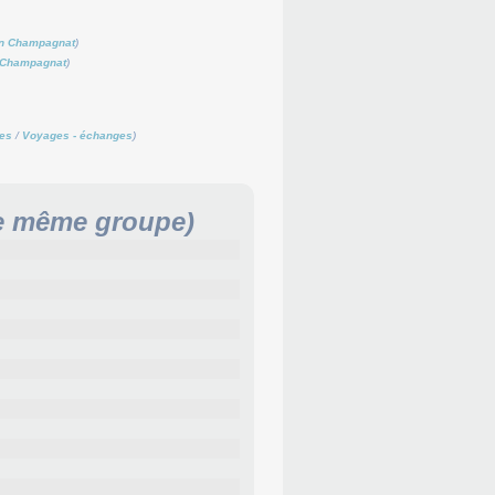
in Champagnat
)
n Champagnat
)
es
/
Voyages - échanges
)
le même groupe)