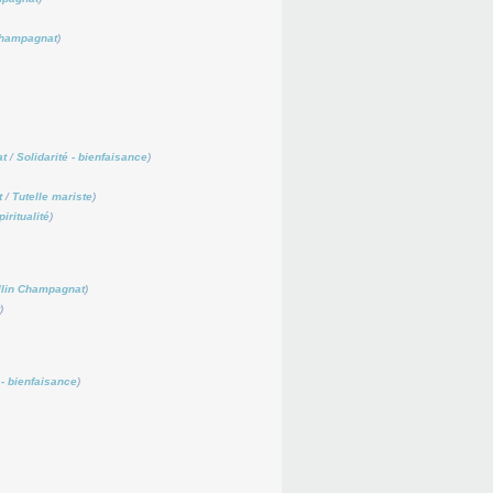
Champagnat
)
at
/
Solidarité - bienfaisance
)
t
/
Tutelle mariste
)
piritualité
)
llin Champagnat
)
)
 - bienfaisance
)