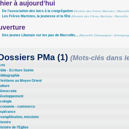
hier à aujourd’hui
De l’association des laïcs à la congrégation
(
Histoire des Frères Maristes
/
Marcell
Les Frères Maristes, la jeunesse et la fête
(
Histoire des Frères Maristes
/
Marcelli
uverture
Des jeunes Libanais sur les pas de Marcellin…
(
Marcellin Champagnat
/
témoignag
Dossiers PMa (1)
(Mots-clés dans 
rts
ible - Ecriture Sainte
ibliographie
hrétiens au Moyen Orient
ulture
émocratie
éveloppement
cologie
conomie - commerce
spérance
vangélisation, missions
istoire
istoire de l’Eglise