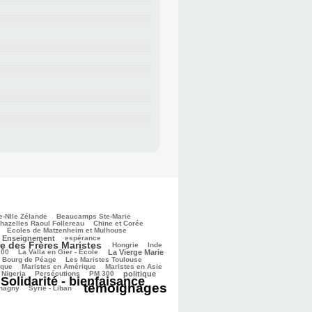
e-Nlle Zélande
Beaucamps Ste-Marie
hazelles Raoul Follereau
Chine et Corée
Ecoles de Matzenheim et Mulhouse
Enseignement
espérance
re des Frères Maristes
Hongrie
Inde
200
La Valla en Gier - Ecole
La Vierge Marie
e Bourg de Péage
Les Maristes Toulouse
ique
Maristes en Amérique
Maristes en Asie
Nigeria
Persécutions
PM 300
politique
Solidarité - bienfaisance
témoignages
Chagny
Syrie - Liban