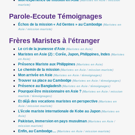
(
Maristes en Asie
/
mission
mariste
)
Parole-Ecoute Témoignages
Échos de la mission « Ad Gentes » au Cambodge
(
Maristes en
Asie
/
mission mariste
)
Frères Maristes à l’étranger
Le cri de la jeunesse d’Asie
(
Maristes en Asie
)
Maristes en Asie (2) : Corée, Japon, Philippines, Indes
(
Maristes
en Asie
)
Présence Mariste aux Philippines
(
Maristes en Asie
)
Le chemin de la mission
(
Maristes en Asie
/
mission mariste
)
Mon arrivée en Asie
(
Maristes en Asie
/
témoignages
)
Trouver sa place au Cambodge
(
Maristes en Asie
/
témoignages
)
Présence au Bangladesh
(
Maristes en Asie
/
témoignages
)
Pourquoi être missionnaire en Asie ?
(
Maristes en Asie
/
mission
mariste
/
témoignages
)
Et déjà des vocations maristes en perspective
(
Maristes en
Asie
/
mission mariste
)
L’école mariste internationale de Kobe au Japon
(
Maristes en
Asie
)
Pakistan, immersion en pays musulman
(
Maristes en Asie
/
mission mariste
)
Enfin, au Cambodge…
(
Maristes en Asie
/
mission mariste
)