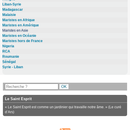
Liban-Syrie
Madagascar
Malaisie
Maristes en Afrique
Maristes en Amérique
Maristes en Asie
Maristes en Océanie
Maristes hors de France
Nigeria
RCA
Roumanie
Sénégal
Syrie - Liban
Le Saint Esprit
« Le Saint Esprit est comme un jardinier qui travaille notre âme. » (Le curé
d’Ars)