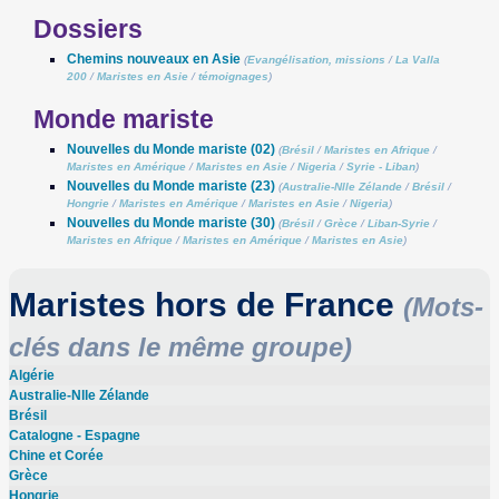
Dossiers
Chemins nouveaux en Asie
(
Evangélisation, missions
/
La Valla
200
/
Maristes en Asie
/
témoignages
)
Monde mariste
Nouvelles du Monde mariste (02)
(
Brésil
/
Maristes en Afrique
/
Maristes en Amérique
/
Maristes en Asie
/
Nigeria
/
Syrie - Liban
)
Nouvelles du Monde mariste (23)
(
Australie-Nlle Zélande
/
Brésil
/
Hongrie
/
Maristes en Amérique
/
Maristes en Asie
/
Nigeria
)
Nouvelles du Monde mariste (30)
(
Brésil
/
Grèce
/
Liban-Syrie
/
Maristes en Afrique
/
Maristes en Amérique
/
Maristes en Asie
)
Maristes hors de France
(Mots-
clés dans le même groupe)
Algérie
Australie-Nlle Zélande
Brésil
Catalogne - Espagne
Chine et Corée
Grèce
Hongrie