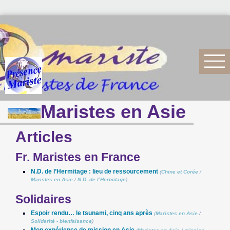
Maristes en Asie
Articles
Fr. Maristes en France
N.D. de l’Hermitage : lieu de ressourcement
(
Chine et Corée
/
Maristes en Asie
/
N.D. de l’Hermitage
)
Solidaires
Espoir rendu… le tsunami, cinq ans après
(
Maristes en Asie
/
Solidarité - bienfaisance
)
Mon expérience de mission en Asie