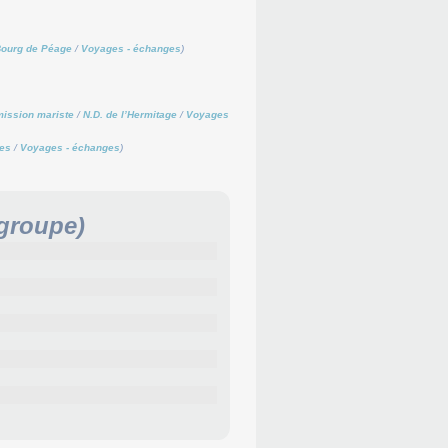
Bourg de Péage
/
Voyages - échanges
)
mission mariste
/
N.D. de l’Hermitage
/
Voyages
es
/
Voyages - échanges
)
groupe)