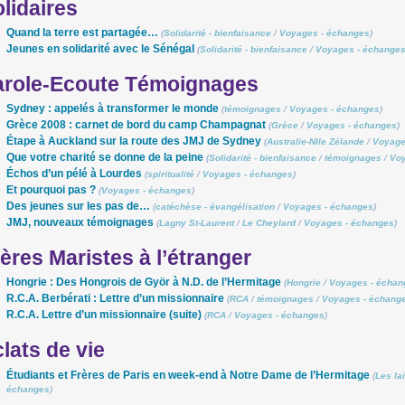
lidaires
Quand la terre est partagée…
(
Solidarité - bienfaisance
/
Voyages - échanges
)
Jeunes en solidarité avec le Sénégal
(
Solidarité - bienfaisance
/
Voyages - échange
arole-Ecoute Témoignages
Sydney : appelés à transformer le monde
(
témoignages
/
Voyages - échanges
)
Grèce 2008 : carnet de bord du camp Champagnat
(
Grèce
/
Voyages - échanges
)
Étape à Auckland sur la route des JMJ de Sydney
(
Australie-Nlle Zélande
/
Voyage
Que votre charité se donne de la peine
(
Solidarité - bienfaisance
/
témoignages
/
Voy
Échos d’un pélé à Lourdes
(
spiritualité
/
Voyages - échanges
)
Et pourquoi pas ?
(
Voyages - échanges
)
Des jeunes sur les pas de…
(
catéchèse - évangélisation
/
Voyages - échanges
)
JMJ, nouveaux témoignages
(
Lagny St-Laurent
/
Le Cheylard
/
Voyages - échanges
)
ères Maristes à l’étranger
Hongrie : Des Hongrois de Györ à N.D. de l’Hermitage
(
Hongrie
/
Voyages - échan
R.C.A. Berbérati : Lettre d’un missionnaire
(
RCA
/
témoignages
/
Voyages - échang
R.C.A. Lettre d’un missionnaire (suite)
(
RCA
/
Voyages - échanges
)
lats de vie
Étudiants et Frères de Paris en week-end à Notre Dame de l’Hermitage
(
Les la
échanges
)