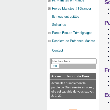
Fr. Maristes en France
So
Frères Maristes à l’étranger
Ils nous ont quittés
P
Solidaires
Parole-Ecoute Témoignages
Dossiers de Présence Mariste
Contact
Fr
Accueillir le don de Dieu
Accueillez humblement la
parole de Dieu semée en vous ;
elle est capable de vous sauver.
Ec
Jc 1, 21