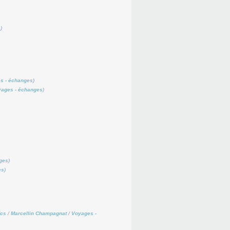
s
)
s - échanges
)
ages - échanges
)
ges
)
es
)
ïcs
/
Marcellin Champagnat
/
Voyages -