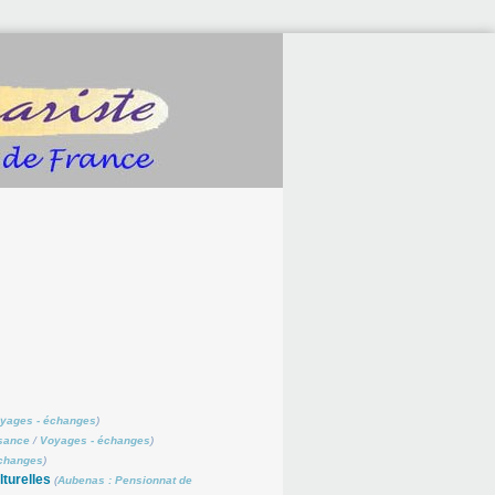
yages - échanges
)
isance
/
Voyages - échanges
)
échanges
)
lturelles
(
Aubenas : Pensionnat de