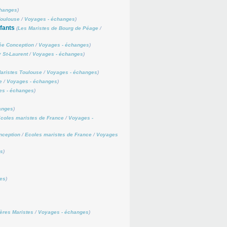
changes
)
Toulouse
/
Voyages - échanges
)
fants
(
Les Maristes de Bourg de Péage
/
ée Conception
/
Voyages - échanges
)
 St-Laurent
/
Voyages - échanges
)
aristes Toulouse
/
Voyages - échanges
)
e
/
Voyages - échanges
)
es - échanges
)
anges
)
coles maristes de France
/
Voyages -
nception
/
Ecoles maristes de France
/
Voyages
es
)
es
)
ères Maristes
/
Voyages - échanges
)