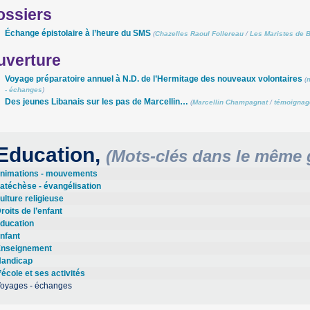
ossiers
Échange épistolaire à l’heure du SMS
(
Chazelles Raoul Follereau
/
Les Maristes de 
uverture
Voyage préparatoire annuel à N.D. de l’Hermitage des nouveaux volontaires
(
- échanges
)
Des jeunes Libanais sur les pas de Marcellin…
(
Marcellin Champagnat
/
témoignag
Education,
(Mots-clés dans le même 
nimations - mouvements
atéchèse - évangélisation
ulture religieuse
roits de l’enfant
ducation
nfant
nseignement
andicap
’école et ses activités
oyages - échanges