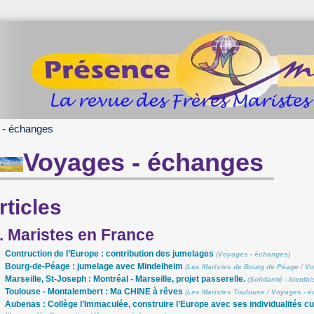
 - échanges
Voyages - échanges
rticles
. Maristes en France
Contruction de l’Europe : contribution des jumelages
(
Voyages - échanges
)
Bourg-de-Péage : jumelage avec Mindelheim
(
Les Maristes de Bourg de Péage
/
Vo
Marseille, St-Joseph : Montréal - Marseille, projet passerelle.
(
Solidarité - bienfa
Toulouse - Montalembert : Ma CHINE à rêves
(
Les Maristes Toulouse
/
Voyages - 
Aubenas : Collège l’Immaculée, construire l’Europe avec ses individualités cu