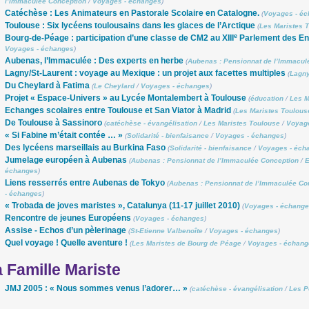
l’Immaculée Conception
/
Voyages - échanges
)
Catéchèse : Les Animateurs en Pastorale Scolaire en Catalogne.
(
Voyages - é
Toulouse : Six lycéens toulousains dans les glaces de l’Arctique
(
Les Maristes 
e
Bourg-de-Péage : participation d’une classe de CM2 au XIII
Parlement des En
Voyages - échanges
)
Aubenas, l’Immaculée : Des experts en herbe
(
Aubenas : Pensionnat de l’Immacul
Lagny/St-Laurent : voyage au Mexique : un projet aux facettes multiples
(
Lagny
Du Cheylard à Fatima
(
Le Cheylard
/
Voyages - échanges
)
Projet « Espace-Univers » au Lycée Montalembert à Toulouse
(
éducation
/
Les M
Echanges scolaires entre Toulouse et San Viator à Madrid
(
Les Maristes Toulous
De Toulouse à Sassinoro
(
catéchèse - évangélisation
/
Les Maristes Toulouse
/
Voyag
« Si Fabine m’était contée … »
(
Solidarité - bienfaisance
/
Voyages - échanges
)
Des lycéens marseillais au Burkina Faso
(
Solidarité - bienfaisance
/
Voyages - éch
Jumelage européen à Aubenas
(
Aubenas : Pensionnat de l’Immaculée Conception
/
E
échanges
)
Liens resserrés entre Aubenas de Tokyo
(
Aubenas : Pensionnat de l’Immaculée Co
- échanges
)
« Trobada de joves maristes », Catalunya (11-17 juillet 2010)
(
Voyages - échang
Rencontre de jeunes Européens
(
Voyages - échanges
)
Assise - Echos d’un pèlerinage
(
St-Etienne Valbenoîte
/
Voyages - échanges
)
Quel voyage ! Quelle aventure !
(
Les Maristes de Bourg de Péage
/
Voyages - échang
 Famille Mariste
JMJ 2005 : « Nous sommes venus l’adorer… »
(
catéchèse - évangélisation
/
Les P