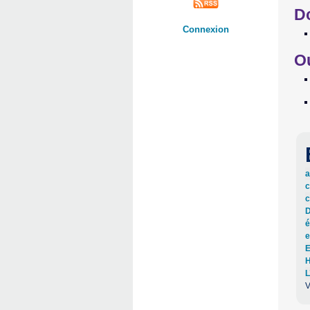
D
Connexion
O
a
c
c
D
é
e
E
H
L
V