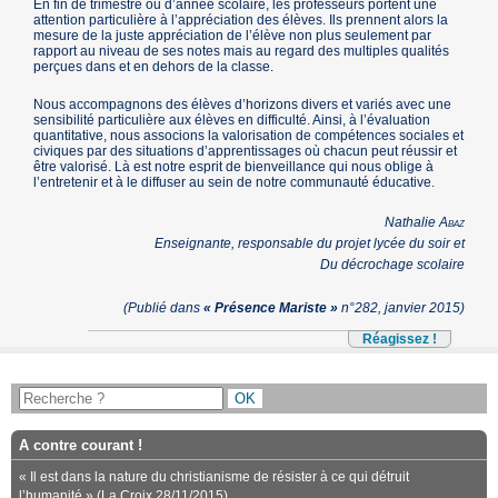
En fin de trimestre ou d’année scolaire, les professeurs portent une
attention particulière à l’appréciation des élèves. Ils prennent alors la
mesure de la juste appréciation de l’élève non plus seulement par
rapport au niveau de ses notes mais au regard des multiples qualités
perçues dans et en dehors de la classe.
Nous accompagnons des élèves d’horizons divers et variés avec une
sensibilité particulière aux élèves en difficulté. Ainsi, à l’évaluation
quantitative, nous associons la valorisation de compétences sociales et
civiques par des situations d’apprentissages où chacun peut réussir et
être valorisé. Là est notre esprit de bienveillance qui nous oblige à
l’entretenir et à le diffuser au sein de notre communauté éducative.
Nathalie
Abaz
Enseignante, responsable du projet lycée du soir et
Du décrochage scolaire
(Publié dans
« Présence Mariste »
n°282, janvier 2015)
Réagissez !
A contre courant !
« Il est dans la nature du christianisme de résister à ce qui détruit
l’humanité » (La Croix 28/11/2015)