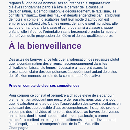
regards à l’origine de nombreuses souffrances : la stigmatisation
d’élèves condamnés parfois à être le dernier de la classe, la
dévalorisation, la démobilisation, le découragement, le fatalisme, les
conflits familiaux… bien des maux et dégâts engendrés par l’attribution
de notes, ô combien discutables, tant leur mode d’attribution est
empreint de subjectivité. Car les enjeux de la note sont multiples. Elle
attribue un rang dans la classe et contribue ainsi à classer chaque
enfant ; elle influence l’orientation sans forcément prendre la mesure
d’une éventuelle progression de l’élève et de ses qualités propres.
À la bienveillance
Des actes de bienveillance tels que la valorisation des réussites plutôt
que la condamnation des erreurs, l’accompagnement dans les
difficultés en laissant le temps nécessaire à l’apprentissage, la
présentation claire des compétences à acquérir sont autant de pistes
de réflexion menées au sein de la communauté éducative.
Prise en compte de diverses compétences
Pour corriger ce constat et permettre à chaque élève de s’épanouir
pleinement en adoptant une posture de réussite, nous œuvrons pour
que l’évaluation aille au-delà de l’appréciation des savoirs scolaires en
valorisant dès que possible d’autres compétences. Il s’agit de prendre
en compte des individus et non plus des élèves au travers de diverses
animations dont ils sont acteurs : ateliers en pastorale, « promo
masquée » mettent en exergue leurs différents talents : dévouement,
état d’esprit, talents récompensés lors de la fête Marcellin
Champagnat.