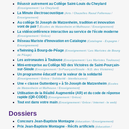
Réussir autrement au Collège Saint-Louis du Cheylard
(
Enseignement
/
Le Cheylard
)
La Minute électroacoustique
(
Arts
/
Chazelles Raoul Follereau
/
Enseignement
)
Au collège St Joseph de Matzenheim, tradition et innovation
vont de pair !
(
Ecoles de Matzenheim et Mulhouse
/
Enseignement
)
La vidéoconférence interactive au service de l’école moderne
(
Enseignement
/
Grèce
)
Réseau Mariste d’Innovation en Catalogne
(
Catalogne - Espagne
/
Enseignement
)
eTwinning à Bourg-de-Péage
(
Enseignement
/
Les Maristes de Bourg
de Péage
)
Les astronautes à Toulouse
(
Enseignement
/
Les Maristes Toulouse
)
Mini-entreprise au Collège ND des Victoires de Saint-Pourçain-
sur-Sioule
(
Enseignement
/
St-Pourçain/Sioule - N.D. des Victoires
)
Un programme éducatif sur la valeur de la solidarité
(
Enseignement
/
Grèce
/
Solidarité - bienfaisance
)
Une « classe Guttenberg » à St-Joseph de Matzenheim
(
Ecoles
de Matzenheim et Mulhouse
/
Enseignement
)
Utilisation de la Réalité Augmentée (AR) et du code de réponse
rapide (QR-CODE)
(
Enseignement
/
Grèce
)
Tout est dans votre main
(
Enseignement
/
Grèce
/
Internet - le web
)
Dossiers
Concours Jean-Baptiste Montagne
(
éducation
/
Enseignement
)
Prix Jean-Baptiste Montagne - Récifs artificiels
(
éducation
/