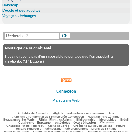
Enseignement
Handicap
L’école et ses activités
Voyages - échanges
Nostalgie de la chrétienté
Nous ne rêvons pas d’un impossible retour à ce que l’on appelait la
gr
chrétienté. (M
Dagens)
Connexion
Plan du site Web
135/3285
121/3285
107/3285
344/3285
88/3285
Activités de formation
Algérie
animations - mouvements
Arts
46/3285
78/3285
Aubenas : Pensionnat de l’Immaculée Conception
Australie-Nlle Zélande
862/3285
101/3285
577/3285
122/3285
856/3285
Beaucamps Ste-Marie
Bible - Ecriture Sainte
Bibliographie
biographies
Brésil
718/3285
157/3285
156/3285
Catalogne - Espagne
catéchèse - évangélisation
Chapitres
160/3285
256/3285
511/3285
43/3285
Chazelles Raoul Follereau
Chine et Corée
Chrétiens au Moyen Orient
culture
122/3285
66/3285
128/3285
8/3285
culture religieuse
démocratie
développement
Droits de l’enfant
136/3285
978/3285
252/3285
Ecole de Marlhes
Ecoles de Matzenheim et Mulhouse
Ecoles maristes de France