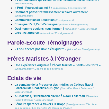
(
Enseignement
)
« Prof ! Pourquoi pas toi ? »
(
éducation
/
Enseignement
)
Comment penser l’établissement scolaire autrement
(
Enseignement
)
Communication et Education
(
Enseignement
)
Enseigner l’art, l’art d’enseigner
(
culture
/
Enseignement
)
Quel homme voulons-nous former ?
(
éducation
/
Enseignement
)
Vers une autre vie
(
éducation
/
Enseignement
)
Parole-Ecoute Témoignages
« Est-il encore possible d’éduquer ? »
(
éducation
/
Enseignement
)
Frères Maristes à l’étranger
Une expérience originale à l’école Mariste « Sants-Les Corts »
(
Enseignement
/
L’école et ses activités
)
Eclats de vie
La semaine de la Presse et des médias au Collège Raoul
Follereau de Chazelles-sur-Lyon
(
Chazelles Raoul Follereau
/
Enseignement
)
A Chazelles, l’information circule à Raoul Follereau
(
Chazelles
Raoul Follereau
/
Enseignement
)
Sème l’espérance à travers l’Europe
(
Enseignement
/
L’école et
ses activités
/
Les Maristes de Bourg de Péage
)