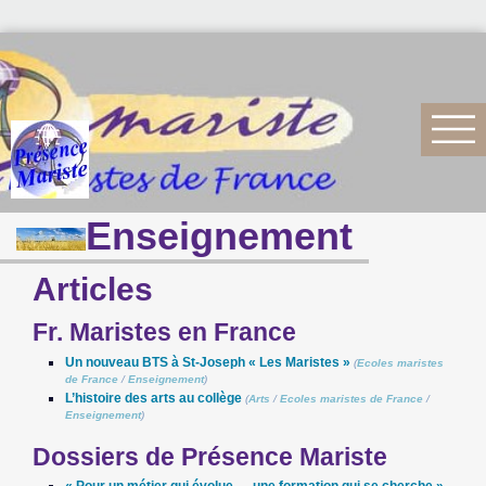
Enseignement
Articles
Fr. Maristes en France
Un nouveau BTS à St-Joseph « Les Maristes »
(
Ecoles maristes
de France
/
Enseignement
)
L’histoire des arts au collège
(
Arts
/
Ecoles maristes de France
/
Enseignement
)
Dossiers de Présence Mariste
« Pour un métier qui évolue … une formation qui se cherche »