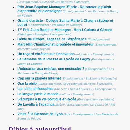
Enseignement
/
St-Joseph les Maristes à Marseille
)
e
Prix Jean-Baptiste Montagne 3
prix - Retrouver le plaisir
d’apprendre et d’enseigner
(
Enseignement
/
Les Maristes de Bourg
de Péage
)
Graine d’artiste - College Sainte Marie à Chagny (Saône-et-
Loire)
(
Enseignement
/
Ste-Marie de Chagny
)
er
1
Prix Jean-Baptiste Montagne - Hort-I-Cultura à Gérone
(
Catalogne - Espagne
/
Enseignement
)
Génie de l’utopie, sagesse de l’expérience
(
Enseignement
)
Marcellin Champagnat, prophète et innovateur
(
Enseignement
/
Marcellin Champagnat
)
Un regard chrétien sur l’innovation
(
éducation
/
Enseignement
)
La Semaine de la Presse au Lycée de Lagny
(
Enseignement
/
Lagny St-Laurent
)
L’éducation aux médias, une nécessité ?
(
Enseignement
/
Les
Maristes de Bourg de Péage
)
Cap sur la planète Internet
(
Enseignement
/
St-Etienne Valbenoîte
)
Ose la philo !
(
Enseignement
/
St-Joseph les Maristes à Marseille
)
Les p’tits philosophes
(
Chazelles Raoul Follereau
/
Enseignement
)
La langue parle le monde
(
culture
/
Enseignement
)
S’éduquer à la vie politique en lycée
(
Enseignement
/
politique
)
De Lavalla à Tabatinga
(
Brésil
/
Enseignement
/
La Valla 200
/
PM
300
)
Visite à la Biennale de Lyon
(
Arts
/
Enseignement
/
Les Maristes de
Bourg de Péage
)
D’hier à aujourd’hui