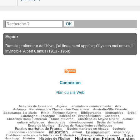
Espoir
Dans la profondeur de l’hiver, j’ai finalement appris qu’il y a en moi un soleil
invincible. Albert Camus (1913 - 1960)
Connexion
Plan du site Web
103/2384
47/2384
143/2384
207/2384
79/2384
Activités de formation
Algérie
animations - mouvements
Arts
54/2384
73/2384
Aubenas : Pensionnat de l’Immaculée Conception
Australie-Nlle Zélande
520/2384
39/2384
401/2384
96/2384
677/2384
Beaucamps Ste-Marie
Bible - Ecriture Sainte
Bibliographie
biographies
Brésil
479/2384
136/2384
143/2384
Catalogne - Espagne
catéchèse - évangélisation
Chapitres
99/2384
236/2384
279/2384
30/2384
Chazelles Raoul Follereau
Chine et Corée
Chrétiens au Moyen Orient
culture
115/2384
78/2384
106/2384
13/2384
culture religieuse
démocratie
développement
Droits de l’enfant
118/2384
843/2384
Ecole de Marlhes
Ecoles de Matzenheim et Mulhouse
Ecoles maristes de France
170/2384
357/2384
103/2384
Ecoles maristes en Alsace
écologie
éducation
1197/2384
117/2384
582/2384
180/2384
65/2384
Economie - commerce
enfant
Enseignement
espérance
166/2384
750/2384
55/2384
Etablissements sous la tutelle des F. Maristes
Evangélisation, missions
Grèce
Histoire des Frères Maristes
196/2384
643/2384
1368/2384
109/2384
Handicap
Histoire
Histoire de l’Eglise