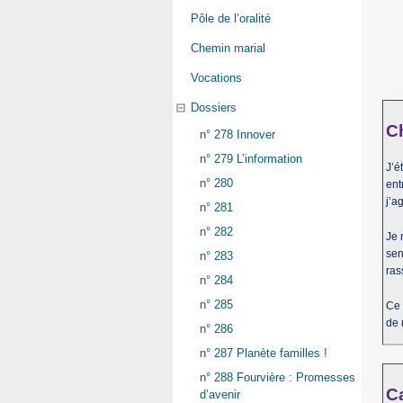
Pôle de l’oralité
Chemin marial
Vocations
Dossiers
Ch
n° 278 Innover
n° 279 L’information
J’é
n° 280
ent
j’a
n° 281
n° 282
Je 
sen
n° 283
ras
n° 284
n° 285
Ce 
de 
n° 286
n° 287 Planète familles !
n° 288 Fourvière : Promesses
Ca
d’avenir