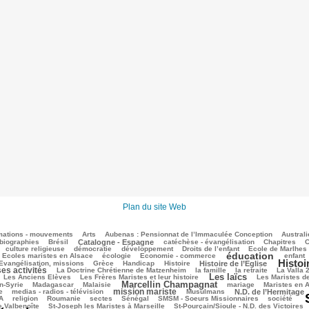
Plan du site Web
mations - mouvements
Arts
Aubenas : Pensionnat de l’Immaculée Conception
Australi
biographies
Brésil
Catalogne - Espagne
catéchèse - évangélisation
Chapitres
C
culture religieuse
démocratie
développement
Droits de l’enfant
Ecole de Marlhes
éducation
Ecoles maristes en Alsace
écologie
Economie - commerce
enfant
Histoi
Evangélisation, missions
Grèce
Handicap
Histoire
Histoire de l’Eglise
ses activités
La Doctrine Chrétienne de Matzenheim
la famille
la retraite
La Valla 
Les laïcs
Les Anciens Elèves
Les Frères Maristes et leur histoire
Les Maristes d
Marcellin Champagnat
n-Syrie
Madagascar
Malaisie
mariage
Maristes en A
mission mariste
e
medias - radios - télévision
Musulmans
N.D. de l’Hermitage
A
religion
Roumanie
sectes
Sénégal
SMSM - Soeurs Missionnaires
société
e Valbenoîte
St-Joseph les Maristes à Marseille
St-Pourçain/Sioule - N.D. des Victoires