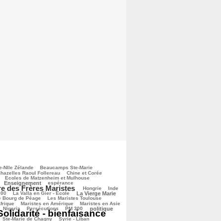
e-Nlle Zélande
Beaucamps Ste-Marie
hazelles Raoul Follereau
Chine et Corée
Ecoles de Matzenheim et Mulhouse
Enseignement
espérance
re des Frères Maristes
Hongrie
Inde
200
La Valla en Gier - Ecole
La Vierge Marie
e Bourg de Péage
Les Maristes Toulouse
frique
Maristes en Amérique
Maristes en Asie
Nigeria
Persécutions
PM 300
politique
Solidarité - bienfaisance
Ste-Marie de Chagny
Syrie - Liban