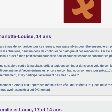
arlotte-Louise, 14 ans
tais émue de voir arriver tous ces jeunes, tous rassemblés pour être ensemble en 
re les chrétiens, dans un désir de continuer ce dialogue et ces rencontres. J’ai ét
gissais aussi à mon petit niveau pour cette paix et pour cet espoir de continuer ce p
me suis alors sentie à ma place, prête à toujours continuer dans cette voie de confia
ti que, même si l’œcuménisme est encore un combat, nous sommes tous prêts…J’ai 
semblement, et d’y participer activement dès mes 17 ans ?
moment d’Amour et d’Espérance mérite d’être vécu de l’intérieur ? Quelle belle r
nous avoir associés à cet événement.
mille et Lucie, 17 et 14 ans