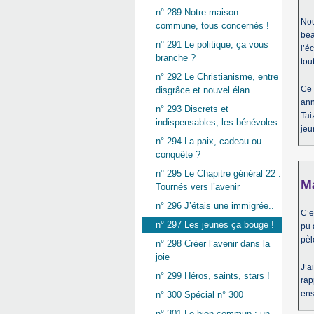
n° 289 Notre maison
Nou
commune, tous concernés !
bea
n° 291 Le politique, ça vous
l’é
branche ?
tou
n° 292 Le Christianisme, entre
Ce 
disgrâce et nouvel élan
ann
n° 293 Discrets et
Tai
indispensables, les bénévoles
jeu
n° 294 La paix, cadeau ou
conquête ?
n° 295 Le Chapitre général 22 :
Ma
Tournés vers l’avenir
n° 296 J’étais une immigrée..
C’e
n° 297 Les jeunes ça bouge !
pu 
pèl
n° 298 Créer l’avenir dans la
joie
J’a
n° 299 Héros, saints, stars !
rap
ens
n° 300 Spécial n° 300
n° 301 Le bien commun : un