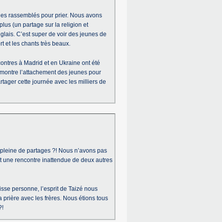
unes rassemblés pour prier. Nous avons
lus (un partage sur la religion et
glais. C’est super de voir des jeunes de
t et les chants très beaux.
ontres à Madrid et en Ukraine ont été
a montre l’attachement des jeunes pour
artager cette journée avec les milliers de
e, pleine de partages ?! Nous n’avons pas
ait une rencontre inattendue de deux autres
se personne, l’esprit de Taizé nous
 prière avec les frères. Nous étions tous
?!