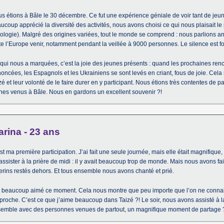
s étions à Bâle le 30 décembre. Ce fut une expérience géniale de voir tant de je
ucoup apprécié la diversité des activités, nous avons choisi ce qui nous plaisait le p
cologie). Malgré des origines variées, tout le monde se comprend : nous parlions an
te l’Europe venir, notamment pendant la veillée à 9000 personnes. Le silence est for
qui nous a marquées, c’est la joie des jeunes présents : quand les prochaines renc
oncées, les Espagnols et les Ukrainiens se sont levés en criant, fous de joie. Cel
zé et leur volonté de le faire durer en y participant. Nous étions très contentes de p
nes venus à Bâle. Nous en gardons un excellent souvenir ?!
rina - 23 ans
st ma première participation. J’ai fait une seule journée, mais elle était magnifiqu
assister à la prière de midi : il y avait beaucoup trop de monde. Mais nous avons f
erins restés dehors. Et tous ensemble nous avons chanté et prié.
i beaucoup aimé ce moment. Cela nous montre que peu importe que l’on ne connais
proche. C’est ce que j’aime beaucoup dans Taizé ?! Le soir, nous avons assisté à la
emble avec des personnes venues de partout, un magnifique moment de partage 