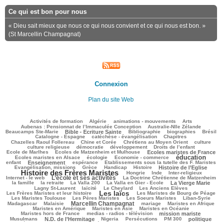
Ce qui est bon pour nous
« Dieu sait mieux que nous ce qui nous convient et ce qui nous est bon. »
(St Marcellin Champagnat)
Connexion
Plan du site Web
107/2967
58/2967
140/2967
256/2967
106/2967
Activités de formation
Algérie
animations - mouvements
Arts
42/2967
85/2967
Aubenas : Pensionnat de l’Immaculée Conception
Australie-Nlle Zélande
781/2967
39/2967
523/2967
207/2967
577/2967
Beaucamps Ste-Marie
Bible - Ecriture Sainte
Bibliographie
biographies
Brésil
566/2967
115/2967
161/2967
Catalogne - Espagne
catéchèse - évangélisation
Chapitres
109/2967
232/2967
596/2967
47/2967
Chazelles Raoul Follereau
Chine et Corée
Chrétiens au Moyen Orient
culture
90/2967
78/2967
157/2967
13/2967
culture religieuse
démocratie
développement
Droits de l’enfant
204/2967
898/2967
269/2967
Ecole de Marlhes
Ecoles de Matzenheim et Mulhouse
Ecoles maristes de France
éducation
604/2967
127/2967
1600/2967
231/2967
Ecoles maristes en Alsace
écologie
Economie - commerce
854/2967
244/2967
61/2967
234/2967
enfant
Enseignement
espérance
Etablissements sous la tutelle des F. Maristes
487/2967
109/2967
285/2967
748/2967
2104/2967
Evangélisation, missions
Grèce
Handicap
Histoire
Histoire de l’Eglise
Histoire des Frères Maristes
113/2967
8/2967
114/2967
230/2967
Hongrie
Inde
Inter-religieux
L’école et ses activités
1237/2967
68/2967
544/2967
Internet - le web
La Doctrine Chrétienne de Matzenheim
163/2967
49/2967
87/2967
1002/2967
467/2967
la famille
la retraite
La Valla 200
La Valla en Gier - Ecole
La Vierge Marie
285/2967
284/2967
71/2967
141/2967
Lagny St-Laurent
laïcité
Le Cheylard
Les Anciens Elèves
Les laïcs
1845/2967
607/2967
277/2967
Les Frères Maristes et leur histoire
Les Maristes de Bourg de Péage
505/2967
339/2967
153/2967
164/2967
Les Maristes Toulouse
Les Pères Maristes
Les Soeurs Maristes
Liban-Syrie
Marcellin Champagnat
39/2967
1022/2967
91/2967
330/2967
275/2967
Madagascar
Malaisie
mariage
Maristes en Afrique
349/2967
51/2967
304/2967
Maristes en Amérique
Maristes en Asie
Maristes en Océanie
348/2967
899/2967
64/2967
Maristes hors de France
medias - radios - télévision
mission mariste
826/2967
83/2967
216/2967
254/2967
790/2967
192/2967
Musulmans
N.D. de l’Hermitage
Nigeria
Persécutions
PM 300
politique