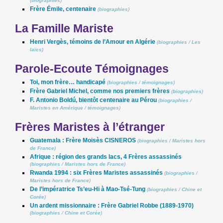
(
biographies
)
Frère Émile, centenaire
(
biographies
)
La Famille Mariste
Henri Vergès, témoins de l’Amour en Algérie
(
biographies
/
Les
laïcs
)
Parole-Ecoute Témoignages
Toi, mon frère… handicapé
(
biographies
/
témoignages
)
Frère Gabriel Michel, comme nos premiers frères
(
biographies
)
F. Antonio Boldú, bientôt centenaire au Pérou
(
biographies
/
Maristes en Amérique
/
témoignages
)
Frères Maristes à l’étranger
Guatemala : Frère Moisès CISNEROS
(
biographies
/
Maristes hors
de France
)
Afrique : région des grands lacs, 4 Frères assassinés
(
biographies
/
Maristes hors de France
)
Rwanda 1994 : six Frères Maristes assassinés
(
biographies
/
Maristes hors de France
)
De l’impératrice Ts’eu-Hi à Mao-Tsé-Tung
(
biographies
/
Chine et
Corée
)
Un ardent missionnaire : Frère Gabriel Robbe (1889-1970)
(
biographies
/
Chine et Corée
)