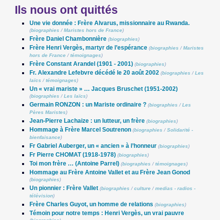
Ils nous ont quittés
Une vie donnée : Frère Alvarus, missionnaire au Rwanda.
(
biographies
/
Maristes hors de France
)
Frère Daniel Chambonnière
(
biographies
)
Frère Henri Vergès, martyr de l’espérance
(
biographies
/
Maristes
hors de France
/
témoignages
)
Frère Constant Arandel (1901 - 2001)
(
biographies
)
Fr. Alexandre Lefebvre décédé le 20 août 2002
(
biographies
/
Les
laïcs
/
témoignages
)
Un « vrai mariste » … Jacques Bruschet (1951-2002)
(
biographies
/
Les laïcs
)
Germain RONZON : un Mariste ordinaire ?
(
biographies
/
Les
Pères Maristes
)
Jean-Pierre Lachaize : un lutteur, un frère
(
biographies
)
Hommage à Frère Marcel Soutrenon
(
biographies
/
Solidarité -
bienfaisance
)
Fr Gabriel Auberger, un « ancien » à l’honneur
(
biographies
)
Fr Pierre CHOMAT (1918-1978)
(
biographies
)
Toi mon frère … (Antoine Parrel)
(
biographies
/
témoignages
)
Hommage au Frère Antoine Vallet et au Frère Jean Gonod
(
biographies
)
Un pionnier : Frère Vallet
(
biographies
/
culture
/
medias - radios -
télévision
)
Frère Charles Guyot, un homme de relations
(
biographies
)
Témoin pour notre temps : Henri Vergès, un vrai pauvre