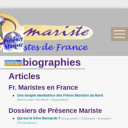
biographies
Articles
Fr. Maristes en France
Une insigne bienfaitrice des Frères Maristes du Nord
(
Beaucamps Ste-Marie
/
biographies
)
Dossiers de Présence Mariste
Qui est le frère Bernardo ?
(
biographies
/
Catalogne - Espagne
/
Persécutions
)