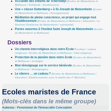
Accueillir des enfants de Tchernobyl
(
Ecoles de Matzenheim et
Mulhouse
/
Solidarité - bienfaisance
)
Une « classe Guttenberg » à St-Joseph de Matzenheim
(
Ecoles
de Matzenheim et Mulhouse
/
Enseignement
)
Méditation de pleine conscience, un projet qui engage tout
l’établissement
(
Ecoles de Matzenheim et Mulhouse
/
éducation
/
La
Doctrine Chrétienne de Matzenheim
/
spiritualité
)
Portes ouvertes à l’institut Saint Joseph de Matzenheim
(
Ecoles
de Matzenheim et Mulhouse
)
Dossiers
Un chemin interreligieux dans notre École !
(
culture
/
culture
religieuse
/
Ecoles de Matzenheim et Mulhouse
/
Inter-religieux
)
Protection de la planète dans notre école
(
Ecoles de Matzenheim
et Mulhouse
/
écologie
)
Mon témoignage sur le service bénévole
(
Ecoles de Matzenheim
et Mulhouse
/
témoignages
)
Le silence … un cadeau ?
(
Ecoles de Matzenheim et Mulhouse
/
éducation
/
Etablissements sous la tutelle des F. Maristes
)
Ecoles maristes de France
(Mots-clés dans le même groupe)
Aubenas : Pensionnat de l’Immaculée Conception