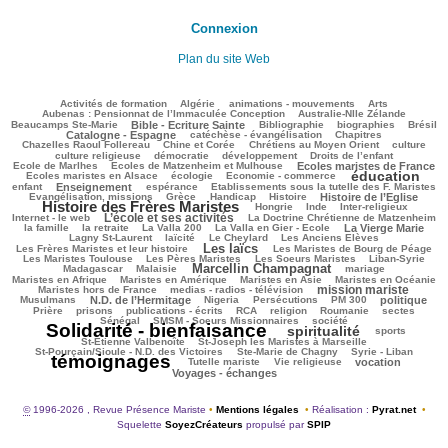
Connexion
Plan du site Web
135/3625
110/3625
144/3625
425/3625
95/3625
Activités de formation
Algérie
animations - mouvements
Arts
50/3625
85/3625
Aubenas : Pensionnat de l’Immaculée Conception
Australie-Nlle Zélande
967/3625
95/3625
620/3625
134/3625
907/3625
Beaucamps Ste-Marie
Bible - Ecriture Sainte
Bibliographie
biographies
Brésil
738/3625
161/3625
244/3625
Catalogne - Espagne
catéchèse - évangélisation
Chapitres
141/3625
253/3625
551/3625
46/3625
Chazelles Raoul Follereau
Chine et Corée
Chrétiens au Moyen Orient
culture
144/3625
74/3625
173/3625
9/3625
culture religieuse
démocratie
développement
Droits de l’enfant
148/3625
990/3625
273/3625
Ecole de Marlhes
Ecoles de Matzenheim et Mulhouse
Ecoles maristes de France
éducation
632/3625
214/3625
2104/3625
189/3625
Ecoles maristes en Alsace
écologie
Economie - commerce
1103/3625
285/3625
61/3625
344/3625
enfant
Enseignement
espérance
Etablissements sous la tutelle des F. Maristes
727/3625
177/3625
302/3625
906/3625
2404/3625
Evangélisation, missions
Grèce
Handicap
Histoire
Histoire de l’Eglise
Histoire des Frères Maristes
157/3625
22/3625
238/3625
258/3625
Hongrie
Inde
Inter-religieux
L’école et ses activités
1320/3625
67/3625
415/3625
Internet - le web
La Doctrine Chrétienne de Matzenheim
131/3625
67/3625
91/3625
793/3625
493/3625
la famille
la retraite
La Valla 200
La Valla en Gier - Ecole
La Vierge Marie
337/3625
274/3625
132/3625
276/3625
Lagny St-Laurent
laïcité
Le Cheylard
Les Anciens Elèves
Les laïcs
1685/3625
703/3625
299/3625
Les Frères Maristes et leur histoire
Les Maristes de Bourg de Péage
554/3625
496/3625
146/3625
200/3625
Les Maristes Toulouse
Les Pères Maristes
Les Soeurs Maristes
Liban-Syrie
Marcellin Champagnat
55/3625
1694/3625
66/3625
442/3625
Madagascar
Malaisie
mariage
375/3625
404/3625
127/3625
455/3625
Maristes en Afrique
Maristes en Amérique
Maristes en Asie
Maristes en Océanie
mission mariste
392/3625
1418/3625
120/3625
Maristes hors de France
medias - radios - télévision
1174/3625
28/3625
219/3625
218/3625
981/3625
204/3625
Musulmans
N.D. de l’Hermitage
Nigeria
Persécutions
PM 300
politique
125/3625
338/3625
198/3625
357/3625
112/3625
50/3625
50/3625
Prière
prisons
publications - écrits
RCA
religion
Roumanie
sectes
349/3625
411/3625
3569/3625
Sénégal
SMSM - Soeurs Missionnaires
société
Solidarité - bienfaisance
spiritualité
2204/3625
346/3625
313/3625
sports
85/3625
144/3625
St-Etienne Valbenoîte
St-Joseph les Maristes à Marseille
59/3625
18/3625
3625/3625
St-Pourçain/Sioule - N.D. des Victoires
Ste-Marie de Chagny
Syrie - Liban
témoignages
268/3625
210/3625
833/3625
839/3625
Tutelle mariste
Vie religieuse
vocation
Voyages - échanges
©
1996-2026 , Revue Présence Mariste
•
Mentions légales
•
Réalisation :
Pyrat.net
•
Squelette
SoyezCréateurs
propulsé par
SPIP