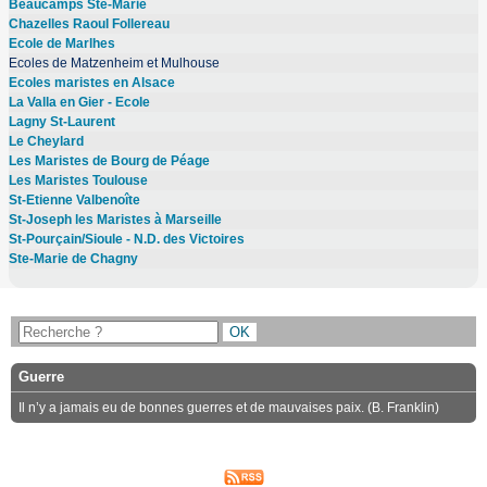
Beaucamps Ste-Marie
Chazelles Raoul Follereau
Ecole de Marlhes
Ecoles de Matzenheim et Mulhouse
Ecoles maristes en Alsace
La Valla en Gier - Ecole
Lagny St-Laurent
Le Cheylard
Les Maristes de Bourg de Péage
Les Maristes Toulouse
St-Etienne Valbenoîte
St-Joseph les Maristes à Marseille
St-Pourçain/Sioule - N.D. des Victoires
Ste-Marie de Chagny
Guerre
Il n’y a jamais eu de bonnes guerres et de mauvaises paix. (B. Franklin)