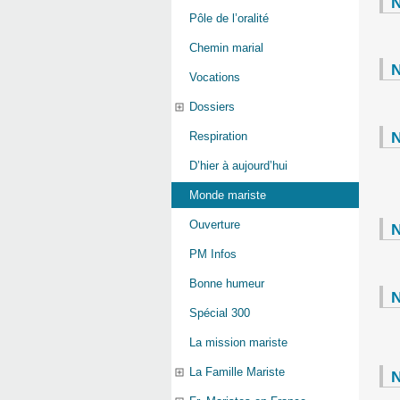
N
Pôle de l’oralité
Chemin marial
N
Vocations
Dossiers
N
Respiration
D’hier à aujourd’hui
Monde mariste
Ouverture
N
PM Infos
Bonne humeur
N
Spécial 300
La mission mariste
La Famille Mariste
N