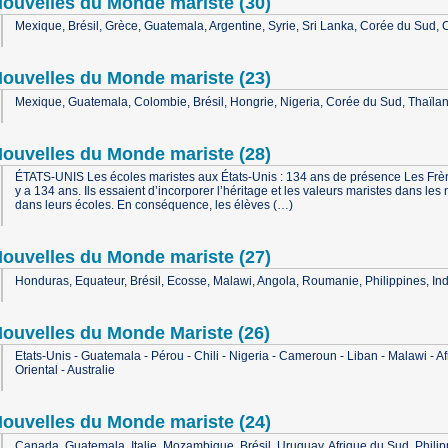
ouvelles du Monde mariste (30)
Mexique, Brésil, Grèce, Guatemala, Argentine, Syrie, Sri Lanka, Corée du Sud, Cô
ouvelles du Monde mariste (23)
Mexique, Guatemala, Colombie, Brésil, Hongrie, Nigeria, Corée du Sud, Thaïland
ouvelles du Monde mariste (28)
ÉTATS-UNIS Les écoles maristes aux États-Unis : 134 ans de présence Les Frères
y a 134 ans. Ils essaient d’incorporer l’héritage et les valeurs maristes dans le
dans leurs écoles. En conséquence, les élèves (…)
ouvelles du Monde mariste (27)
Honduras, Equateur, Brésil, Ecosse, Malawi, Angola, Roumanie, Philippines, In
ouvelles du Monde Mariste (26)
Etats-Unis - Guatemala - Pérou - Chili - Nigeria - Cameroun - Liban - Malawi - 
Oriental - Australie
ouvelles du Monde mariste (24)
Canada, Guatemala, Italie, Mozambique, Brésil, Uruguay, Afrique du Sud, Phil