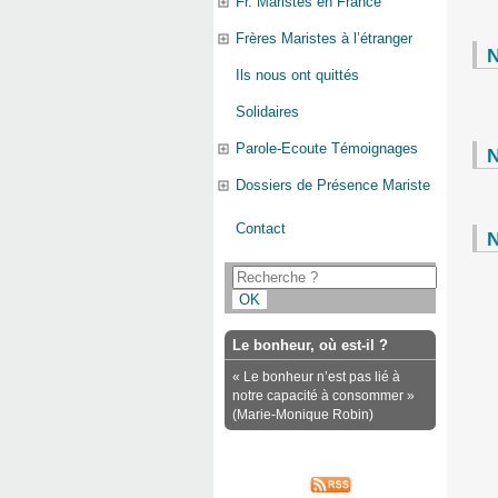
Fr. Maristes en France
Frères Maristes à l’étranger
N
Ils nous ont quittés
Solidaires
Parole-Ecoute Témoignages
N
Dossiers de Présence Mariste
Contact
N
Le bonheur, où est-il ?
« Le bonheur n’est pas lié à
notre capacité à consommer »
(Marie-Monique Robin)