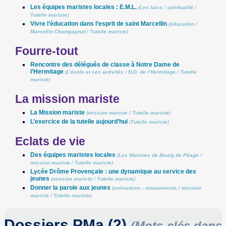
Les équipes maristes locales : E.M.L.
(
Les laïcs
/
spiritualité
/
Tutelle mariste
)
Vivre l’éducation dans l’esprit de saint Marcellin
(
éducation
/
Marcellin Champagnat
/
Tutelle mariste
)
Fourre-tout
Rencontre des délégués de classe à Notre Dame de
l’Hermitage
(
L’école et ses activités
/
N.D. de l’Hermitage
/
Tutelle
mariste
)
La mission mariste
La Mission mariste
(
mission mariste
/
Tutelle mariste
)
L’exercice de la tutelle aujourd’hui
(
Tutelle mariste
)
Eclats de vie
Des équipes maristes locales
(
Les Maristes de Bourg de Péage
/
mission mariste
/
Tutelle mariste
)
Lycée Drôme Provençale : une dynamique au service des
jeunes
(
mission mariste
/
Tutelle mariste
)
Donner la parole aux jeunes
(
animations - mouvements
/
mission
mariste
/
Tutelle mariste
)
Dossiers PMa (2)
(Mots-clés dans