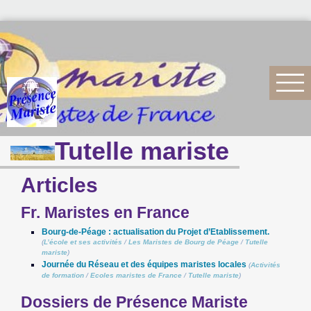
Tutelle mariste
Articles
Fr. Maristes en France
Bourg-de-Péage : actualisation du Projet d’Etablissement.
(
L’école et ses activités
/
Les Maristes de Bourg de Péage
/
Tutelle
mariste
)
Journée du Réseau et des équipes maristes locales
(
Activités
de formation
/
Ecoles maristes de France
/
Tutelle mariste
)
Dossiers de Présence Mariste