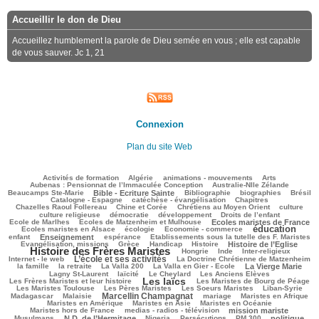
Accueillir le don de Dieu
Accueillez humblement la parole de Dieu semée en vous ; elle est capable
de vous sauver. Jc 1, 21
Connexion
Plan du site Web
100/2774
53/2774
129/2774
239/2774
99/2774
Activités de formation
Algérie
animations - mouvements
Arts
39/2774
81/2774
Aubenas : Pensionnat de l’Immaculée Conception
Australie-Nlle Zélande
719/2774
38/2774
489/2774
193/2774
552/2774
Beaucamps Ste-Marie
Bible - Ecriture Sainte
Bibliographie
biographies
Brésil
529/2774
108/2774
153/2774
Catalogne - Espagne
catéchèse - évangélisation
Chapitres
105/2774
226/2774
544/2774
43/2774
Chazelles Raoul Follereau
Chine et Corée
Chrétiens au Moyen Orient
culture
87/2774
73/2774
146/2774
12/2774
culture religieuse
démocratie
développement
Droits de l’enfant
185/2774
849/2774
247/2774
Ecole de Marlhes
Ecoles de Matzenheim et Mulhouse
Ecoles maristes de France
éducation
559/2774
117/2774
1498/2774
214/2774
Ecoles maristes en Alsace
écologie
Economie - commerce
794/2774
223/2774
55/2774
217/2774
enfant
Enseignement
espérance
Etablissements sous la tutelle des F. Maristes
462/2774
105/2774
262/2774
710/2774
1931/2774
Evangélisation, missions
Grèce
Handicap
Histoire
Histoire de l’Eglise
Histoire des Frères Maristes
107/2774
8/2774
106/2774
215/2774
Hongrie
Inde
Inter-religieux
L’école et ses activités
1161/2774
62/2774
497/2774
Internet - le web
La Doctrine Chrétienne de Matzenheim
151/2774
45/2774
91/2774
924/2774
435/2774
la famille
la retraite
La Valla 200
La Valla en Gier - Ecole
La Vierge Marie
262/2774
262/2774
67/2774
129/2774
Lagny St-Laurent
laïcité
Le Cheylard
Les Anciens Elèves
Les laïcs
1728/2774
567/2774
259/2774
Les Frères Maristes et leur histoire
Les Maristes de Bourg de Péage
479/2774
325/2774
140/2774
151/2774
Les Maristes Toulouse
Les Pères Maristes
Les Soeurs Maristes
Liban-Syrie
Marcellin Champagnat
36/2774
970/2774
85/2774
307/2774
266/2774
Madagascar
Malaisie
mariage
Maristes en Afrique
326/2774
48/2774
289/2774
Maristes en Amérique
Maristes en Asie
Maristes en Océanie
322/2774
839/2774
61/2774
Maristes hors de France
medias - radios - télévision
mission mariste
764/2774
77/2774
196/2774
232/2774
727/2774
175/2774
Musulmans
N.D. de l’Hermitage
Nigeria
Persécutions
PM 300
politique