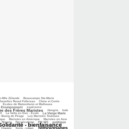
e-Nlle Zélande
Beaucamps Ste-Marie
hazelles Raoul Follereau
Chine et Corée
Ecoles de Matzenheim et Mulhouse
Enseignement
espérance
re des Frères Maristes
Hongrie
Inde
00
La Valla en Gier - Ecole
La Vierge Marie
e Bourg de Péage
Les Maristes Toulouse
ique
Maristes en Amérique
Maristes en Asie
Nigeria
Persécutions
PM 300
politique
Solidarité - bienfaisance
témoignages
e Chagny
Syrie - Liban