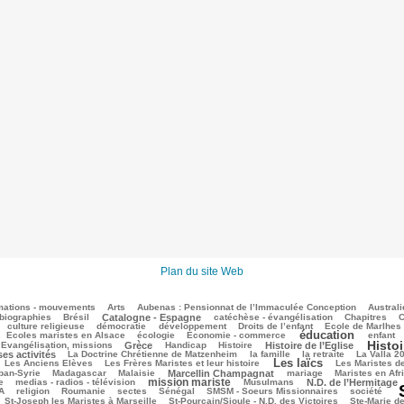
Plan du site Web
mations - mouvements
Arts
Aubenas : Pensionnat de l’Immaculée Conception
Australi
biographies
Brésil
Catalogne - Espagne
catéchèse - évangélisation
Chapitres
C
culture religieuse
démocratie
développement
Droits de l’enfant
Ecole de Marlhes
éducation
Ecoles maristes en Alsace
écologie
Economie - commerce
enfant
Histoi
Evangélisation, missions
Grèce
Handicap
Histoire
Histoire de l’Eglise
ses activités
La Doctrine Chrétienne de Matzenheim
la famille
la retraite
La Valla 2
Les laïcs
Les Anciens Elèves
Les Frères Maristes et leur histoire
Les Maristes d
ban-Syrie
Madagascar
Malaisie
Marcellin Champagnat
mariage
Maristes en Afr
mission mariste
e
medias - radios - télévision
Musulmans
N.D. de l’Hermitage
A
religion
Roumanie
sectes
Sénégal
SMSM - Soeurs Missionnaires
société
St-Joseph les Maristes à Marseille
St-Pourçain/Sioule - N.D. des Victoires
Ste-Marie d