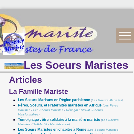
Les Soeurs Maristes
Articles
La Famille Mariste
Les Soeurs Maristes en Région parisienne
(
Les Soeurs Maristes
)
Pères, Soeurs, et Fraternités maristes en Afrique
(
Les Pères
Maristes
/
Les Soeurs Maristes
/
Sénégal
/
SMSM - Soeurs
Missionnaires
)
Témoignage : être solidaire à la manière mariste
(
Les Soeurs
Maristes
/
Solidarité - bienfaisance
)
Les Sœurs Maristes en chapitre à Rome
(
Les Soeurs Maristes
)