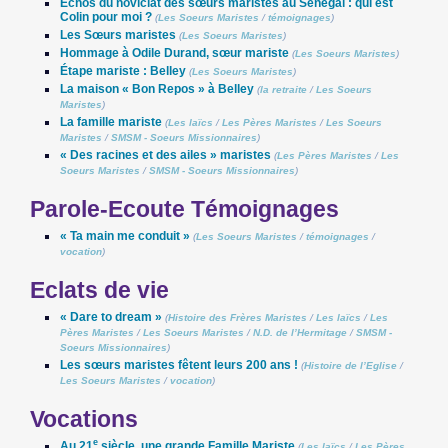
Échos du noviciat des sœurs maristes au Sénégal : qui est
Colin pour moi ?
(
Les Soeurs Maristes
/
témoignages
)
Les Sœurs maristes
(
Les Soeurs Maristes
)
Hommage à Odile Durand, sœur mariste
(
Les Soeurs Maristes
)
Étape mariste : Belley
(
Les Soeurs Maristes
)
La maison « Bon Repos » à Belley
(
la retraite
/
Les Soeurs
Maristes
)
La famille mariste
(
Les laïcs
/
Les Pères Maristes
/
Les Soeurs
Maristes
/
SMSM - Soeurs Missionnaires
)
« Des racines et des ailes » maristes
(
Les Pères Maristes
/
Les
Soeurs Maristes
/
SMSM - Soeurs Missionnaires
)
Parole-Ecoute Témoignages
« Ta main me conduit »
(
Les Soeurs Maristes
/
témoignages
/
vocation
)
Eclats de vie
« Dare to dream »
(
Histoire des Frères Maristes
/
Les laïcs
/
Les
Pères Maristes
/
Les Soeurs Maristes
/
N.D. de l’Hermitage
/
SMSM -
Soeurs Missionnaires
)
Les sœurs maristes fêtent leurs 200 ans !
(
Histoire de l’Eglise
/
Les Soeurs Maristes
/
vocation
)
Vocations
e
Au 21
siècle, une grande Famille Mariste
(
Les laïcs
/
Les Pères