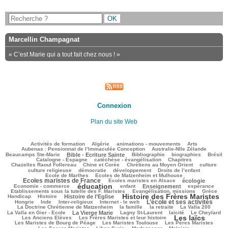
Marcellin Champagnat
« C’est Marie qui a tout fait chez nous ! »
Connexion
Plan du site Web
142/2847
68/2847
137/2847
219/2847
100/2847
Activités de formation
Algérie
animations - mouvements
Arts
141/2847
103/2847
Aubenas : Pensionnat de l’Immaculée Conception
Australie-Nlle Zélande
688/2847
88/2847
456/2847
169/2847
595/2847
Beaucamps Ste-Marie
Bible - Ecriture Sainte
Bibliographie
biographies
Brésil
599/2847
138/2847
183/2847
Catalogne - Espagne
catéchèse - évangélisation
Chapitres
157/2847
250/2847
459/2847
24/2847
Chazelles Raoul Follereau
Chine et Corée
Chrétiens au Moyen Orient
culture
101/2847
94/2847
167/2847
24/2847
culture religieuse
démocratie
développement
Droits de l’enfant
225/2847
978/2847
Ecole de Marlhes
Ecoles de Matzenheim et Mulhouse
Ecoles maristes de France
282/2847
620/2847
94/2847
Ecoles maristes en Alsace
écologie
éducation
1703/2847
207/2847
791/2847
284/2847
54/2847
Economie - commerce
enfant
Enseignement
espérance
211/2847
527/2847
88/2847
Etablissements sous la tutelle des F. Maristes
Evangélisation, missions
Grèce
Histoire des Frères Maristes
186/2847
748/2847
1684/2847
118/2847
Handicap
Histoire
Histoire de l’Eglise
L’école et ses activités
26/2847
101/2847
238/2847
1087/2847
25/2847
Hongrie
Inde
Inter-religieux
Internet - le web
361/2847
152/2847
61/2847
215/2847
La Doctrine Chrétienne de Matzenheim
la famille
la retraite
La Valla 200
614/2847
423/2847
233/2847
241/2847
96/2847
La Valla en Gier - Ecole
La Vierge Marie
Lagny St-Laurent
laïcité
Le Cheylard
Les laïcs
82/2847
1783/2847
609/2847
Les Anciens Elèves
Les Frères Maristes et leur histoire
324/2847
565/2847
452/2847
Les Maristes de Bourg de Péage
Les Maristes Toulouse
Les Pères Maristes
150/2847
142/2847
48/2847
878/2847