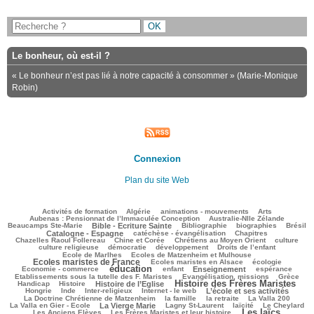
Le bonheur, où est-il ?
« Le bonheur n’est pas lié à notre capacité à consommer » (Marie-Monique
Robin)
Connexion
Plan du site Web
170/2504
61/2504
198/2504
218/2504
82/2504
Activités de formation
Algérie
animations - mouvements
Arts
100/2504
65/2504
Aubenas : Pensionnat de l’Immaculée Conception
Australie-Nlle Zélande
562/2504
36/2504
338/2504
161/2504
583/2504
Beaucamps Ste-Marie
Bible - Ecriture Sainte
Bibliographie
biographies
Brésil
472/2504
92/2504
115/2504
Catalogne - Espagne
catéchèse - évangélisation
Chapitres
90/2504
195/2504
299/2504
21/2504
Chazelles Raoul Follereau
Chine et Corée
Chrétiens au Moyen Orient
culture
101/2504
67/2504
119/2504
16/2504
culture religieuse
démocratie
développement
Droits de l’enfant
157/2504
922/2504
Ecole de Marlhes
Ecoles de Matzenheim et Mulhouse
Ecoles maristes de France
165/2504
409/2504
74/2504
Ecoles maristes en Alsace
écologie
éducation
1169/2504
162/2504
555/2504
171/2504
118/2504
Economie - commerce
enfant
Enseignement
espérance
188/2504
438/2504
67/2504
Etablissements sous la tutelle des F. Maristes
Evangélisation, missions
Grèce
Histoire des Frères Maristes
191/2504
665/2504
1304/2504
124/2504
Handicap
Histoire
Histoire de l’Eglise
11/2504
84/2504
153/2504
743/2504
28/2504
Hongrie
Inde
Inter-religieux
Internet - le web
L’école et ses activités
233/2504
84/2504
40/2504
105/2504
La Doctrine Chrétienne de Matzenheim
la famille
la retraite
La Valla 200
691/2504
315/2504
209/2504
354/2504
73/2504
La Valla en Gier - Ecole
La Vierge Marie
Lagny St-Laurent
laïcité
Le Cheylard
Les laïcs
108/2504
1153/2504
364/2504
Les Anciens Elèves
Les Frères Maristes et leur histoire