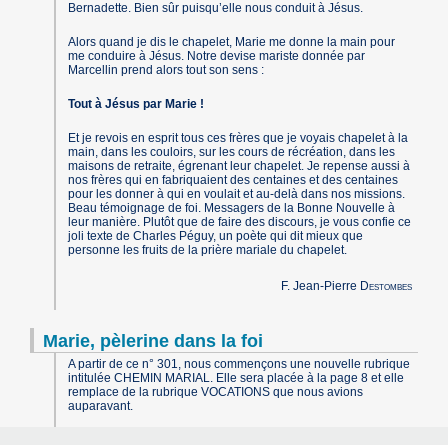
Bernadette. Bien sûr puisqu’elle nous conduit à Jésus.
Alors quand je dis le chapelet, Marie me donne la main pour
me conduire à Jésus. Notre devise mariste donnée par
Marcellin prend alors tout son sens :
Tout à Jésus par Marie !
Et je revois en esprit tous ces frères que je voyais chapelet à la
main, dans les couloirs, sur les cours de récréation, dans les
maisons de retraite, égrenant leur chapelet. Je repense aussi à
nos frères qui en fabriquaient des centaines et des centaines
pour les donner à qui en voulait et au-delà dans nos missions.
Beau témoignage de foi. Messagers de la Bonne Nouvelle à
leur manière. Plutôt que de faire des discours, je vous confie ce
joli texte de Charles Péguy, un poète qui dit mieux que
personne les fruits de la prière mariale du chapelet.
F. Jean-Pierre
Destombes
Marie, pèlerine dans la foi
A partir de ce n° 301, nous commençons une nouvelle rubrique
intitulée CHEMIN MARIAL. Elle sera placée à la page 8 et elle
remplace de la rubrique VOCATIONS que nous avions
auparavant.