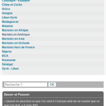
Catalogne - Espagne
Chine et Corée
Grèce
Hongrie
Liban-Syrie
Madagascar
Malaisie
Maristes en Afrique
Maristes en Amérique
Maristes en Asie
Maristes en Océanie
Maristes hors de France
Nigeria
RCA
Roumanie
Sénégal
Syrie - Liban
Devoir et Pouvoir
« Quand on peut tout ce que l’on veut il n’est pas aisé de ne vouloir que ce
que l’on doit. » (Louis XIV)