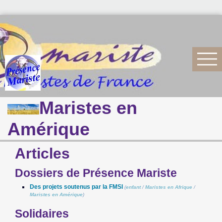
Maristes en
Amérique
Articles
Dossiers de Présence Mariste
Des projets soutenus par la FMSI
(
enfant
/
Maristes en Afrique
/
Maristes en Amérique
)
Solidaires