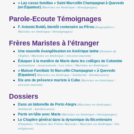
« Las casas familias » Saint Marcellin Champagnat à Quevedo
(en Équateur)
(
Maristes en Amérique
/
témoignages
)
Parole-Ecoute Témoignages
F. Antonio Boldú, bientôt centenaire au Pérou
(
biographies
/
Maristes en Amérique
/
témoignages
)
Frères Maristes à l’étranger
Une nouvelle évangélisation en Amérique latine
(
Histoire de
l’Eglise
/
Maristes en Amérique
/
mission mariste
)
Éduquer à la manière de Marie dans les collèges de Colombie
(
animations - mouvements
/
Les laïcs
/
Maristes en Amérique
)
« Maison Familiale St Marcellin Champagnat » à Quevedo
(Equateur)
(
Maristes en Amérique
/
Solidarité - bienfaisance
)
Dix ans de présence mariste à Cuba
(
Maristes en Amérique
/
mission mariste
)
Dossiers
Dans un bidonville de Porto Alegre
(
Maristes en Amérique
/
Solidarité - bienfaisance
)
Partir en hâte avec Marie
(
Maristes en Amérique
/
témoignages
)
Le Chapitre général dans la dynamique du Bicentenaire
(
Chapitres
/
Histoire des Frères Maristes
/
Maristes en Amérique
/
Vie
religieuse
)