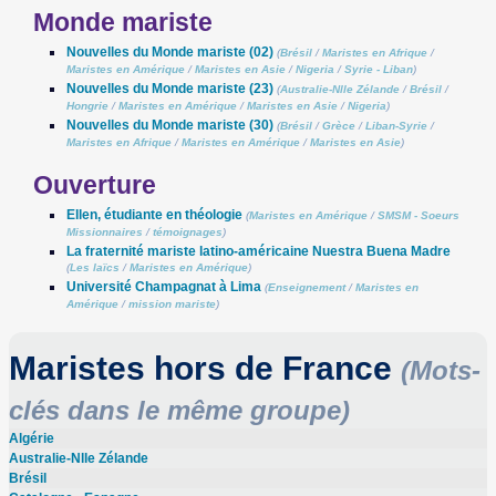
Monde mariste
Nouvelles du Monde mariste (02)
(
Brésil
/
Maristes en Afrique
/
Maristes en Amérique
/
Maristes en Asie
/
Nigeria
/
Syrie - Liban
)
Nouvelles du Monde mariste (23)
(
Australie-Nlle Zélande
/
Brésil
/
Hongrie
/
Maristes en Amérique
/
Maristes en Asie
/
Nigeria
)
Nouvelles du Monde mariste (30)
(
Brésil
/
Grèce
/
Liban-Syrie
/
Maristes en Afrique
/
Maristes en Amérique
/
Maristes en Asie
)
Ouverture
Ellen, étudiante en théologie
(
Maristes en Amérique
/
SMSM - Soeurs
Missionnaires
/
témoignages
)
La fraternité mariste latino-américaine Nuestra Buena Madre
(
Les laïcs
/
Maristes en Amérique
)
Université Champagnat à Lima
(
Enseignement
/
Maristes en
Amérique
/
mission mariste
)
Maristes hors de France
(Mots-
clés dans le même groupe)
Algérie
Australie-Nlle Zélande
Brésil