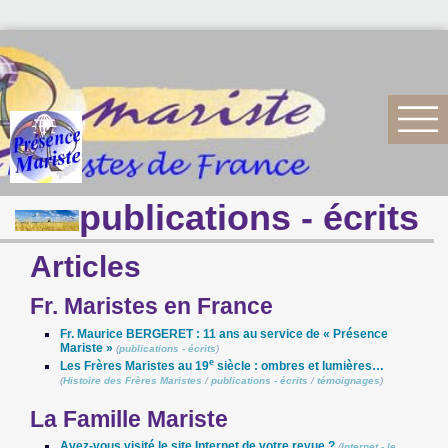
publications - écrits
Articles
Fr. Maristes en France
Fr. Maurice BERGERET : 11 ans au service de « Présence
Mariste »
(
publications - écrits
)
e
Les Frères Maristes au 19
siècle : ombres et lumières…
(
Histoire des Frères Maristes
/
publications - écrits
/
témoignages
)
La Famille Mariste
Avez-vous visité le site Internet de votre revue ?
(
Internet - le