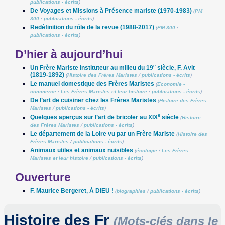
publications - écrits
)
De Voyages et Missions à Présence mariste (1970-1983)
(
PM
300
/
publications - écrits
)
Redéfinition du rôle de la revue (1988-2017)
(
PM 300
/
publications - écrits
)
D’hier à aujourd’hui
e
Un Frère Mariste instituteur au milieu du 19
siècle, F. Avit
(1819-1892)
(
Histoire des Frères Maristes
/
publications - écrits
)
Le manuel domestique des Frères Maristes
(
Economie -
commerce
/
Les Frères Maristes et leur histoire
/
publications - écrits
)
De l’art de cuisiner chez les Frères Maristes
(
Histoire des Frères
Maristes
/
publications - écrits
)
e
Quelques aperçus sur l’art de bricoler au XIX
siècle
(
Histoire
des Frères Maristes
/
publications - écrits
)
Le département de la Loire vu par un Frère Mariste
(
Histoire des
Frères Maristes
/
publications - écrits
)
Animaux utiles et animaux nuisibles
(
écologie
/
Les Frères
Maristes et leur histoire
/
publications - écrits
)
Ouverture
F. Maurice Bergeret, À DIEU !
(
biographies
/
publications - écrits
)
Histoire des Fr
(Mots-clés dans le