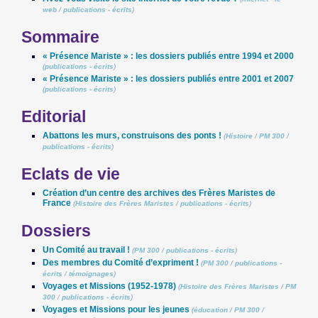
web
/
publications - écrits
)
Sommaire
« Présence Mariste » : les dossiers publiés entre 1994 et 2000
(
publications - écrits
)
« Présence Mariste » : les dossiers publiés entre 2001 et 2007
(
publications - écrits
)
Editorial
Abattons les murs, construisons des ponts !
(
Histoire
/
PM 300
/
publications - écrits
)
Eclats de vie
Création d’un centre des archives des Frères Maristes de
France
(
Histoire des Frères Maristes
/
publications - écrits
)
Dossiers
Un Comité au travail !
(
PM 300
/
publications - écrits
)
Des membres du Comité d’expriment !
(
PM 300
/
publications -
écrits
/
témoignages
)
Voyages et Missions (1952-1978)
(
Histoire des Frères Maristes
/
PM
300
/
publications - écrits
)
Voyages et Missions pour les jeunes
(
éducation
/
PM 300
/