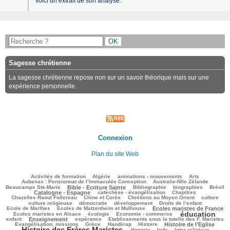
Voici un extrait de son analyse.
Sagesse chrétienne
La sagesse chrétienne repose non sur un savoir théorique mais sur une
expérience personnelle.
Connexion
Plan du site Web
162/3818
109/3818
139/3818
404/3818
112/3818
Activités de formation
Algérie
animations - mouvements
Arts
64/3818
115/3818
Aubenas : Pensionnat de l’Immaculée Conception
Australie-Nlle Zélande
828/3818
111/3818
691/3818
151/3818
1112/3818
Beaucamps Ste-Marie
Bible - Ecriture Sainte
Bibliographie
biographies
Brésil
817/3818
189/3818
208/3818
Catalogne - Espagne
catéchèse - évangélisation
Chapitres
125/3818
347/3818
668/3818
45/3818
Chazelles Raoul Follereau
Chine et Corée
Chrétiens au Moyen Orient
culture
150/3818
104/3818
198/3818
10/3818
culture religieuse
démocratie
développement
Droits de l’enfant
205/3818
1109/3818
316/3818
Ecole de Marlhes
Ecoles de Matzenheim et Mulhouse
Ecoles maristes de France
éducation
777/3818
155/3818
2293/3818
150/3818
Ecoles maristes en Alsace
écologie
Economie - commerce
1257/3818
331/3818
61/3818
284/3818
enfant
Enseignement
espérance
Etablissements sous la tutelle des F. Maristes
819/3818
107/3818
399/3818
1080/3818
2700/3818
Evangélisation, missions
Grèce
Handicap
Histoire
Histoire de l’Eglise
Histoire des Frères Maristes
221/3818
44/3818
204/3818
222/3818
Hongrie
Inde
Inter-religieux