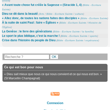
Orient
)
« Avant toute chose fut créée la Sagesse » (Siracide 1, 4)
(
Bible - Ecriture
Sainte
)
Dieu se dit dans la beauté
(
Arts
/
Bible - Ecriture Sainte
/
culture
)
« Allez donc, de toutes les nations faites des disciples »
(
Bible - Ecriture Sainte
)
À la suite de saint Paul : faire « Églises »
(
Bible - Ecriture Sainte
/
Histoire de
l’Eglise
)
La Genèse : le livre des générations
(
Bible - Ecriture Sainte
/
la famille
)
Le sport le plus biblique, c’est la marche !
(
Bible - Ecriture Sainte
/
sports
)
Crise dans l’histoire du peuple de Dieu
(
Bible - Ecriture Sainte
/
espérance
)
Ce qui est bon pour nous
« Dieu sait mieux que nous ce qui nous convient et ce qui nous est bon. »
(St Marcellin Champagnat)
Connexion