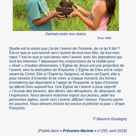
Demain entre nos mains
Phto FMS
Quelle est la vision que j’ai de l’avenir de l’homme, de ce qu’il fait ?
Est-ce que je suis tourné vers l’avenir de tout mon être, de tout mon
cœur ? est-ce que je suis tendu vers l’avenir, avec les aspirations qui
sont les miennes ? dépassant les conjonctures de la réalité pour
« rêver » d’autres dimensions. L’Église de Jésus est une projection de
l’avenir, vers la réalisation du Royaume. L’Église de Dieu est le corps
vivant du Christ. Elle a l’Esprit du Seigneur, et dans cet Esprit, elle a
pour mission d’inventer et de créer, à chaque moment, les formes
d’existence qui répondent à l’appel du Royaume, le type d’homme
qu’attend Dieu aujourd’hui. Une Église de l’avenir a pour objectif
« l’écoute des besoins, des désirs, des déceptions, du désespoir, de
l’espérance. Nous devons redonner espoir aux jeunes, aider les
personnes âgées, ouvrir vers l’avenir, diffuser l’amour. Pauvres parmi
les pauvres. Nous devons inclure les exclus et prêcher la paix »
(Pape
François).
F. Maurice Goutagny
(Publié dans
« Présence Mariste »
n°295, avril 2018)