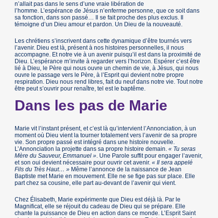
n’allait pas dans le sens d’une vraie libération de
l’homme. L’espérance de Jésus n’enferme personne, que ce soit dans
sa fonction, dans son passé… Il se fait proche des plus exclus. Il
témoigne d’un Dieu amour et pardon. Un Dieu de la nouveauté.
Les chrétiens s’inscrivent dans cette dynamique d’être tournés vers
l’avenir. Dieu est là, présent à nos histoires personnelles, il nous
accompagne. Et notre vie à un avenir puisqu’il est dans la proximité de
Dieu. L’espérance m’invite à regarder vers l’horizon. Espérer c’est être
lié à Dieu, le Père qui nous ouvre un chemin de vie, à Jésus, qui nous
ouvre le passage vers le Père, à l’Esprit qui devient notre propre
respiration. Dieu nous rend libres, fait du neuf dans notre vie. Tout notre
être peut s’ouvrir pour renaître, tel est le baptême.
Dans les pas de Marie
Marie vit l’instant présent, et c’est là qu’intervient l’Annonciation, à un
moment où Dieu vient la tourner totalement vers l’avenir de sa propre
vie. Son propre passé est intégré dans une histoire nouvelle.
L’Annonciation la projette dans sa propre histoire demain.
« Tu seras
Mère du Sauveur, Emmanuel »
. Une Parole suffit pour engager l’avenir,
et son oui devient nécessaire pour ouvrir cet avenir.
« Il sera appelé
Fils du Très Haut… »
Même l’annonce de la naissance de Jean
Baptiste met Marie en mouvement. Elle ne se fige pas sur place. Elle
part chez sa cousine, elle part au-devant de l’avenir qui vient.
Chez Élisabeth, Marie expérimente que Dieu est déjà là. Par le
Magnificat, elle se réjouit du cadeau de Dieu qui se prépare. Elle
chante la puissance de Dieu en action dans ce monde. L’Esprit Saint