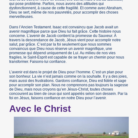
qui pose problème. Parfois, nous avons des attitudes qui
dysfonctionnent, à cause de cette fragilité. Et comme avec Abraham,
Dieu se sert, même de nos pauvretés, pour accomplir des choses
merveilleuses.
Dans l’Ancien Testament. Isaac est convaincu que Jacob avait un
avenir magnifique parce que Dieu lui fait grâce. Cette histoire nous
concerne. L’avenir de Jacob contient la promesse du Sauveur. À
travers la descendance de Jacob, Jésus vient pour accomplir notre
salut, par grâce. C’est par la foi seulement que nous sommes
convaincus que Dieu nous réserve un avenir magnifique, une
promesse qui dépend uniquement de Lui. Au milieu de nos vies
fragiles, le Saint-Esprit est capable de se frayer un chemin pour nous
transformer. Faisons-lui confiance.
L’avenir est dans le projet de Dieu pour l’homme. C’est un plan pour
son bonheur. La vie n’est jamais comme on la souhaite. Il y a des joies,
mais aussi des frustrations. Gardons confiance, Dieu est fidèle et sage
pour accomplir son plan. Nous ne comprenons pas toujours la sagesse
de Dieu, mais nous croyons qu’en Jésus-Christ, toutes choses
concourent au bien de ceux qui sont appelés selon son dessein. Par la
foi en Jésus, faisons confiance en notre Dieu pour l’avenir.
Avec le Christ