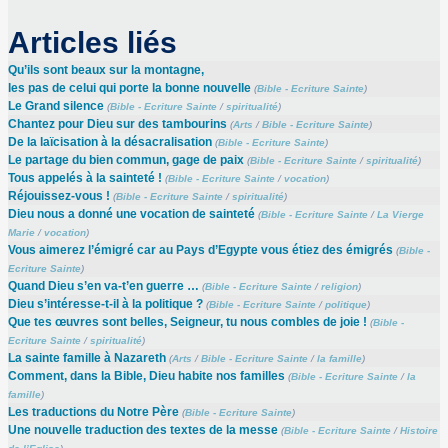
Articles liés
Qu’ils sont beaux sur la montagne,
les pas de celui qui porte la bonne nouvelle
(
Bible - Ecriture Sainte
)
Le Grand silence
(
Bible - Ecriture Sainte
/
spiritualité
)
Chantez pour Dieu sur des tambourins
(
Arts
/
Bible - Ecriture Sainte
)
De la laïcisation à la désacralisation
(
Bible - Ecriture Sainte
)
Le partage du bien commun, gage de paix
(
Bible - Ecriture Sainte
/
spiritualité
)
Tous appelés à la sainteté !
(
Bible - Ecriture Sainte
/
vocation
)
Réjouissez-vous !
(
Bible - Ecriture Sainte
/
spiritualité
)
Dieu nous a donné une vocation de sainteté
(
Bible - Ecriture Sainte
/
La Vierge
Marie
/
vocation
)
Vous aimerez l’émigré car au Pays d’Egypte vous étiez des émigrés
(
Bible -
Ecriture Sainte
)
Quand Dieu s’en va-t’en guerre …
(
Bible - Ecriture Sainte
/
religion
)
Dieu s’intéresse-t-il à la politique ?
(
Bible - Ecriture Sainte
/
politique
)
Que tes œuvres sont belles, Seigneur, tu nous combles de joie !
(
Bible -
Ecriture Sainte
/
spiritualité
)
La sainte famille à Nazareth
(
Arts
/
Bible - Ecriture Sainte
/
la famille
)
Comment, dans la Bible, Dieu habite nos familles
(
Bible - Ecriture Sainte
/
la
famille
)
Les traductions du Notre Père
(
Bible - Ecriture Sainte
)
Une nouvelle traduction des textes de la messe
(
Bible - Ecriture Sainte
/
Histoire