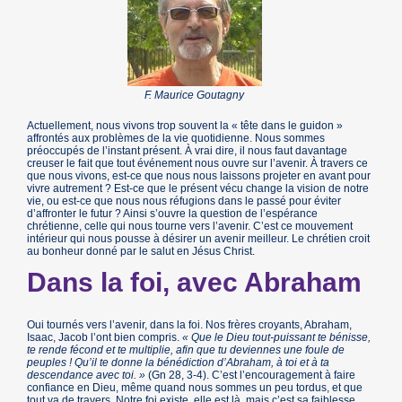
F. Maurice Goutagny
Actuellement, nous vivons trop souvent la « tête dans le guidon »
affrontés aux problèmes de la vie quotidienne. Nous sommes
préoccupés de l’instant présent. À vrai dire, il nous faut davantage
creuser le fait que tout événement nous ouvre sur l’avenir. À travers ce
que nous vivons, est-ce que nous nous laissons projeter en avant pour
vivre autrement ? Est-ce que le présent vécu change la vision de notre
vie, ou est-ce que nous nous réfugions dans le passé pour éviter
d’affronter le futur ? Ainsi s’ouvre la question de l’espérance
chrétienne, celle qui nous tourne vers l’avenir. C’est ce mouvement
intérieur qui nous pousse à désirer un avenir meilleur. Le chrétien croit
au bonheur donné par le salut en Jésus Christ.
Dans la foi, avec Abraham
Oui tournés vers l’avenir, dans la foi. Nos frères croyants, Abraham,
Isaac, Jacob l’ont bien compris.
« Que le Dieu tout-puissant te bénisse,
te rende fécond et te multiplie, afin que tu deviennes une foule de
peuples ! Qu’il te donne la bénédiction d’Abraham, à toi et à ta
descendance avec toi. »
(Gn 28, 3-4). C’est l’encouragement à faire
confiance en Dieu, même quand nous sommes un peu tordus, et que
tout va de travers. Notre foi existe, elle est là, mais c’est sa faiblesse,