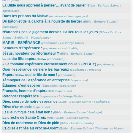
de l’Eglise
)
La Bible nous apprend à penser… avant de parler
(
Bible - Ecriture Sainte
/
spiritualité
)
Dans les prisons du Malawi
(
espérance
/
témoignages
)
Du bâton et de la carotte à la houlette du berger
(
Bible - Ecriture Sainte
/
éducation
)
N’attendez pas le jugement dernier. Il a lieu tous les jours
(
Bible - Ecriture
Sainte
/
Solidarité - bienfaisance
)
MARIE – ESPÉRANCE
(
espérance
/
La Vierge Marie
)
Semeurs d’Espérance !
(
espérance
/
spiritualité
)
Jésus, novateur ou réformateur ?
(
Bible - Ecriture Sainte
)
La petite fille espérance…
(
espérance
)
« La fontaine espérance éternellement coule » (PÉGUY)
(
espérance
)
Oser l’espérance, derrière les barreaux
(
espérance
/
prisons
)
Espérance… quel drôle de nom !
(
espérance
)
Témoigner de l’espérance en entreprise
(
espérance
)
Éduquer, c’est espérer
(
éducation
/
espérance
)
François, homme d’espérance
(
espérance
)
Refonder l’espérance
(
espérance
/
La Vierge Marie
)
Dieu, source de notre espérance
(
Bible - Ecriture Sainte
/
espérance
)
Rêve d’un monde
(
espérance
)
Et Dieu vit que cela était bon !
(
Bible - Ecriture Sainte
/
écologie
)
La crèche de Sainte Croix
(
Arts
/
Bible - Ecriture Sainte
)
Dieu de tendresse et Dieu de pitié
(
Bible - Ecriture Sainte
)
L’Église est née au Proche-Orient
(
Bible - Ecriture Sainte
/
Chrétiens au Moyen