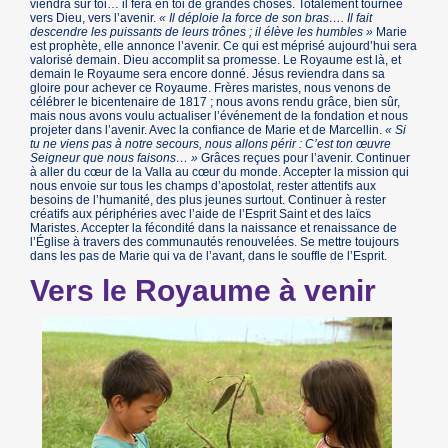
viendra sur toi… il fera en toi de grandes choses. Totalement tournée
vers Dieu, vers l’avenir.
« Il déploie la force de son bras…. Il fait
descendre les puissants de leurs trônes ; il élève les humbles »
Marie
est prophète, elle annonce l’avenir. Ce qui est méprisé aujourd’hui sera
valorisé demain. Dieu accomplit sa promesse. Le Royaume est là, et
demain le Royaume sera encore donné. Jésus reviendra dans sa
gloire pour achever ce Royaume. Frères maristes, nous venons de
célébrer le bicentenaire de 1817 ; nous avons rendu grâce, bien sûr,
mais nous avons voulu actualiser l’événement de la fondation et nous
projeter dans l’avenir. Avec la confiance de Marie et de Marcellin.
« Si
tu ne viens pas à notre secours, nous allons périr : C’est ton œuvre
Seigneur que nous faisons… »
Grâces reçues pour l’avenir. Continuer
à aller du cœur de la Valla au cœur du monde. Accepter la mission qui
nous envoie sur tous les champs d’apostolat, rester attentifs aux
besoins de l’humanité, des plus jeunes surtout. Continuer à rester
créatifs aux périphéries avec l’aide de l’Esprit Saint et des laïcs
Maristes. Accepter la fécondité dans la naissance et renaissance de
l’Église à travers des communautés renouvelées. Se mettre toujours
dans les pas de Marie qui va de l’avant, dans le souffle de l’Esprit.
Vers le Royaume à venir