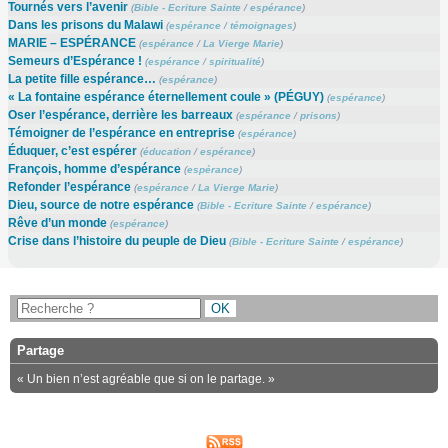
Tournés vers l’avenir
(
Bible - Ecriture Sainte
/
espérance
)
Dans les prisons du Malawi
(
espérance
/
témoignages
)
MARIE – ESPÉRANCE
(
espérance
/
La Vierge Marie
)
Semeurs d’Espérance !
(
espérance
/
spiritualité
)
La petite fille espérance…
(
espérance
)
« La fontaine espérance éternellement coule » (PÉGUY)
(
espérance
)
Oser l’espérance, derrière les barreaux
(
espérance
/
prisons
)
Témoigner de l’espérance en entreprise
(
espérance
)
Éduquer, c’est espérer
(
éducation
/
espérance
)
François, homme d’espérance
(
espérance
)
Refonder l’espérance
(
espérance
/
La Vierge Marie
)
Dieu, source de notre espérance
(
Bible - Ecriture Sainte
/
espérance
)
Rêve d’un monde
(
espérance
)
Crise dans l’histoire du peuple de Dieu
(
Bible - Ecriture Sainte
/
espérance
)
Partage
« Un bien n’est agréable que si on le partage. »