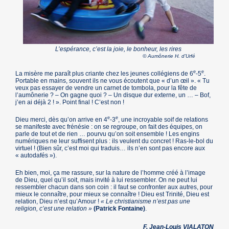
L’espérance, c’est la joie, le bonheur, les rires
© Aumônerie H. d’Urfé
e
e
La misère me paraît plus criante chez les jeunes collégiens de 6
-5
.
Portable en mains, souvent ils ne vous écoutent que « d’un œil ». « Tu
veux pas essayer de vendre un carnet de tombola, pour la fête de
l’aumônerie ? – On gagne quoi ? – Un disque dur externe, un … – Bof,
j’en ai déjà 2 ! ». Point final ! C’est non !
e
e
Dieu merci, dès qu’on arrive en 4
-3
, une incroyable soif de relations
se manifeste avec frénésie : on se regroupe, on fait des équipes, on
parle de tout et de rien … pourvu qu’on soit ensemble ! Les engins
numériques ne leur suffisent plus : ils veulent du concret ! Ras-le-bol du
virtuel ! (Bien sûr, c’est moi qui traduis… ils n’en sont pas encore aux
« autodafés »).
Eh bien, moi, ça me rassure, sur la nature de l’homme créé à l’image
de Dieu, quel qu’il soit, mais invité à lui ressembler. On ne peut lui
ressembler chacun dans son coin : il faut se confronter aux autres, pour
mieux le connaître, pour mieux se connaître ! Dieu est Trinité, Dieu est
relation, Dieu n’est qu’Amour !
« Le christianisme n’est pas une
religion, c’est une relation »
(Patrick Fontaine)
.
F. Jean-Louis VIALATON