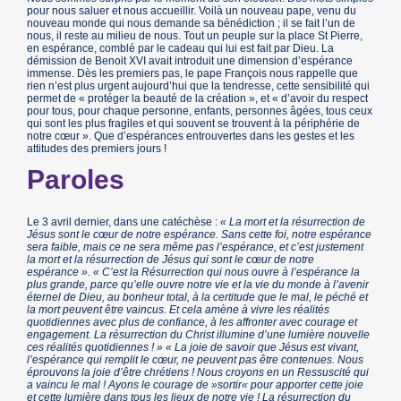
pour nous saluer et nous accueillir. Voilà un nouveau pape, venu du
nouveau monde qui nous demande sa bénédiction ; il se fait l’un de
nous, il reste au milieu de nous. Tout un peuple sur la place St Pierre,
en espérance, comblé par le cadeau qui lui est fait par Dieu. La
démission de Benoit XVI avait introduit une dimension d’espérance
immense. Dès les premiers pas, le pape François nous rappelle que
rien n’est plus urgent aujourd’hui que la tendresse, cette sensibilité qui
permet de « protéger la beauté de la création », et « d’avoir du respect
pour tous, pour chaque personne, enfants, personnes âgées, tous ceux
qui sont les plus fragiles et qui souvent se trouvent à la périphérie de
notre cœur ». Que d’espérances entrouvertes dans les gestes et les
attitudes des premiers jours !
Paroles
Le 3 avril dernier, dans une catéchèse :
« La mort et la résurrection de
Jésus sont le cœur de notre espérance. Sans cette foi, notre espérance
sera faible, mais ce ne sera même pas l’espérance, et c’est justement
la mort et la résurrection de Jésus qui sont le cœur de notre
espérance ». « C’est la Résurrection qui nous ouvre à l’espérance la
plus grande, parce qu’elle ouvre notre vie et la vie du monde à l’avenir
éternel de Dieu, au bonheur total, à la certitude que le mal, le péché et
la mort peuvent être vaincus. Et cela amène à vivre les réalités
quotidiennes avec plus de confiance, à les affronter avec courage et
engagement. La résurrection du Christ illumine d’une lumière nouvelle
ces réalités quotidiennes ! » « La joie de savoir que Jésus est vivant,
l’espérance qui remplit le cœur, ne peuvent pas être contenues. Nous
éprouvons la joie d’être chrétiens ! Nous croyons en un Ressuscité qui
a vaincu le mal ! Ayons le courage de »sortir« pour apporter cette joie
et cette lumière dans tous les lieux de notre vie ! La résurrection du