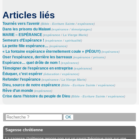
Articles liés
Tournés vers l’avenir
(
Bible - Ecriture Sainte
/
espérance
)
Dans les prisons du Malawi
(
espérance
/
témoignages
)
MARIE – ESPÉRANCE
(
espérance
/
La Vierge Marie
)
Semeurs d’Espérance !
(
espérance
/
spiritualité
)
La petite fille espérance…
(
espérance
)
« La fontaine espérance éternellement coule » (PÉGUY)
(
espérance
)
Oser l’espérance, derrière les barreaux
(
espérance
/
prisons
)
Espérance… quel drôle de nom !
(
espérance
)
Témoigner de l’espérance en entreprise
(
espérance
)
Éduquer, c’est espérer
(
éducation
/
espérance
)
Refonder l’espérance
(
espérance
/
La Vierge Marie
)
Dieu, source de notre espérance
(
Bible - Ecriture Sainte
/
espérance
)
Rêve d’un monde
(
espérance
)
Crise dans l’histoire du peuple de Dieu
(
Bible - Ecriture Sainte
/
espérance
)
Sagesse chrétienne
La sagesse chrétienne repose non sur un savoir théorique mais sur une