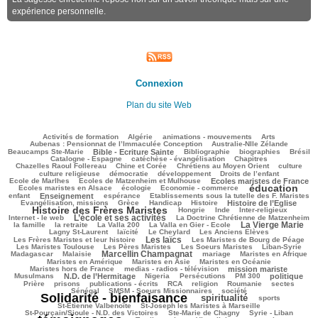
expérience personnelle.
Connexion
Plan du site Web
109/2424
59/2424
131/2424
199/2424
60/2424
Activités de formation
Algérie
animations - mouvements
Arts
42/2424
72/2424
Aubenas : Pensionnat de l’Immaculée Conception
Australie-Nlle Zélande
589/2424
35/2424
461/2424
152/2424
498/2424
Beaucamps Ste-Marie
Bible - Ecriture Sainte
Bibliographie
biographies
Brésil
487/2424
92/2424
122/2424
Catalogne - Espagne
catéchèse - évangélisation
Chapitres
78/2424
178/2424
391/2424
34/2424
Chazelles Raoul Follereau
Chine et Corée
Chrétiens au Moyen Orient
culture
87/2424
55/2424
124/2424
13/2424
culture religieuse
démocratie
développement
Droits de l’enfant
174/2424
713/2424
200/2424
Ecole de Marlhes
Ecoles de Matzenheim et Mulhouse
Ecoles maristes de France
éducation
453/2424
84/2424
1357/2424
189/2424
Ecoles maristes en Alsace
écologie
Economie - commerce
645/2424
213/2424
60/2424
179/2424
enfant
Enseignement
espérance
Etablissements sous la tutelle des F. Maristes
416/2424
76/2424
198/2424
554/2424
1491/2424
Evangélisation, missions
Grèce
Handicap
Histoire
Histoire de l’Eglise
Histoire des Frères Maristes
101/2424
7/2424
93/2424
179/2424
Hongrie
Inde
Inter-religieux
L’école et ses activités
913/2424
70/2424
365/2424
Internet - le web
La Doctrine Chrétienne de Matzenheim
La Vierge Marie
100/2424
38/2424
67/2424
834/2424
310/2424
la famille
la retraite
La Valla 200
La Valla en Gier - Ecole
226/2424
263/2424
59/2424
89/2424
Lagny St-Laurent
laïcité
Le Cheylard
Les Anciens Elèves
Les laïcs
1057/2424
511/2424
259/2424
Les Frères Maristes et leur histoire
Les Maristes de Bourg de Péage
363/2424
265/2424
132/2424
106/2424
Les Maristes Toulouse
Les Pères Maristes
Les Soeurs Maristes
Liban-Syrie
Marcellin Champagnat
21/2424
837/2424
72/2424
283/2424
191/2424
Madagascar
Malaisie
mariage
Maristes en Afrique
245/2424
52/2424
268/2424
Maristes en Amérique
Maristes en Asie
Maristes en Océanie
286/2424
715/2424
63/2424
Maristes hors de France
medias - radios - télévision
mission mariste
681/2424
62/2424
147/2424
201/2424
614/2424
164/2424
Musulmans
N.D. de l’Hermitage
Nigeria
Persécutions
PM 300
politique
131/2424
413/2424
149/2424
220/2424
32/2424
24/2424
28/2424
Prière
prisons
publications - écrits
RCA
religion
Roumanie
sectes
180/2424
309/2424
2251/2424
Sénégal
SMSM - Soeurs Missionnaires
société
Solidarité - bienfaisance
spiritualité
1121/2424
183/2424
147/2424
sports
49/2424
99/2424
St-Etienne Valbenoîte
St-Joseph les Maristes à Marseille
32/2424
29/2424
2424/2424
St-Pourçain/Sioule - N.D. des Victoires
Ste-Marie de Chagny
Syrie - Liban