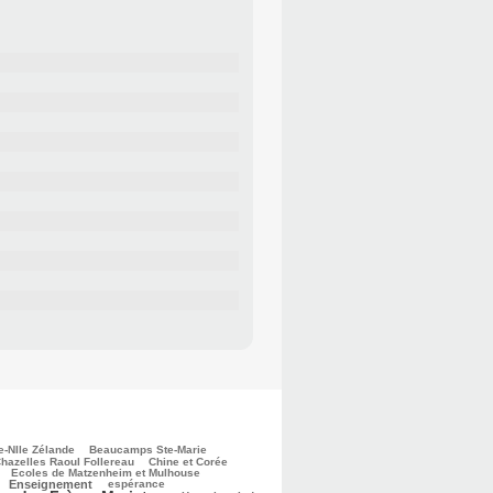
e-Nlle Zélande
Beaucamps Ste-Marie
hazelles Raoul Follereau
Chine et Corée
Ecoles de Matzenheim et Mulhouse
Enseignement
espérance