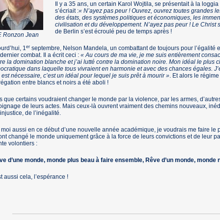
Il y a 35 ans, un certain Karol Wojtila, se présentait à la loggia
s’écriait :
« N’ayez pas peur ! Ouvrez, ouvrez toutes grandes les
des états, des systèmes politiques et économiques, les immen
civilisation et du développement. N’ayez pas peur ! Le Christ s
de Berlin s’est écroulé peu de temps après !
F. Ronzon Jean
er
urd’hui, 1
septembre, Nelson Mandela, un combattant de toujours pour l’égalité en
dernier combat. Il a écrit ceci :
« Au cours de ma vie, je me suis entièrement consacré 
re la domination blanche et j’ai lutté contre la domination noire. Mon idéal le plus ch
cratique dans laquelle tous vivraient en harmonie et avec des chances égales. J’es
 est nécessaire, c’est un idéal pour lequel je suis prêt à mourir »
. Et alors le régime
égation entre blancs et noirs a été aboli !
s que certains voudraient changer le monde par la violence, par les armes, d’autres 
ignage de leurs actes. Mais ceux-là ouvrent vraiment des chemins nouveaux, inédits
’injustice, de l’inégalité.
 moi aussi en ce début d’une nouvelle année académique, je voudrais me faire le
ont changé le monde uniquement grâce à la force de leurs convictions et de leur 
te volontiers :
ve d’une monde, monde plus beau à faire ensemble, Rêve d’un monde, monde
t aussi cela, l’espérance !