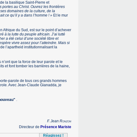
 de la basilique Saint-Pierre et
 portes au Christ. Ouvrez les frontières
ses domaines de la culture, de la
ait ce qu’il y a dans l’homme ! »
Et le mur
 Afrique du Sud, est sur le point d’achever
à la lutte du peuple africain. J’ai lutté
er a été celui d’une société libre et
père vivre assez pour l’atteindre. Mais si
 de l’apartheid institutionnalisant la
n’ont que la force de leur parole et le
 et font tomber les barrières de la haine,
 porte-parole de tous ces grands hommes
parole. Avec Jean-Claude Gianadda, je
 nouveau"
.
F. Jean
Ronzon
Directeur de
Présence Mariste
Réagissez !