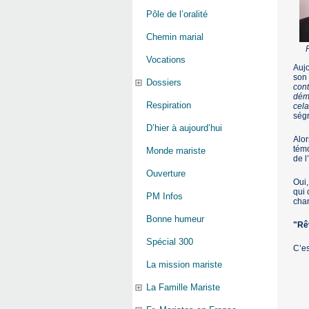
Pôle de l’oralité
Chemin marial
Vocations
Aujo
son 
Dossiers
cont
démo
Respiration
cela
ségr
D’hier à aujourd’hui
Alor
témo
Monde mariste
de l
Ouverture
Oui,
qui 
PM Infos
chan
Bonne humeur
"Rê
Spécial 300
C’es
La mission mariste
La Famille Mariste