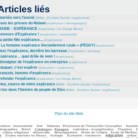
Articles liés
ournés vers l’avenir
(
Bible - Ecriture Sainte
/
espérance
)
ans les prisons du Malawi
(
espérance
/
témoignages
)
MARIE – ESPÉRANCE
(
espérance
/
La Vierge Marie
)
emeurs d’Espérance !
(
espérance
/
spiritualité
)
a petite fille espérance…
(
espérance
)
 La fontaine espérance éternellement coule » (PÉGUY)
(
espérance
)
ser l’espérance, derrière les barreaux
(
espérance
/
prisons
)
spérance… quel drôle de nom !
(
espérance
)
émoigner de l’espérance en entreprise
(
espérance
)
duquer, c’est espérer
(
éducation
/
espérance
)
rançois, homme d’espérance
(
espérance
)
efonder l’espérance
(
espérance
/
La Vierge Marie
)
ieu, source de notre espérance
(
Bible - Ecriture Sainte
/
espérance
)
rise dans l’histoire du peuple de Dieu
(
Bible - Ecriture Sainte
/
espérance
)
Plan du site Web
mations - mouvements
Arts
Aubenas : Pensionnat de l’Immaculée Conception
Australi
biographies
Brésil
Catalogne - Espagne
catéchèse - évangélisation
Chapitres
C
culture religieuse
démocratie
développement
Droits de l’enfant
Ecole de Marlhes
e
éducation
Ecoles maristes en Alsace
écologie
Economie - commerce
enfant