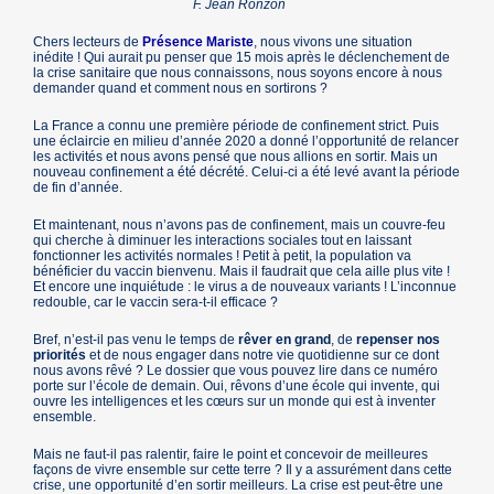
F. Jean Ronzon
Chers lecteurs de
Présence Mariste
, nous vivons une situation
inédite ! Qui aurait pu penser que 15 mois après le déclenchement de
la crise sanitaire que nous connaissons, nous soyons encore à nous
demander quand et comment nous en sortirons ?
La France a connu une première période de confinement strict. Puis
une éclaircie en milieu d’année 2020 a donné l’opportunité de relancer
les activités et nous avons pensé que nous allions en sortir. Mais un
nouveau confinement a été décrété. Celui-ci a été levé avant la période
de fin d’année.
Et maintenant, nous n’avons pas de confinement, mais un couvre-feu
qui cherche à diminuer les interactions sociales tout en laissant
fonctionner les activités normales ! Petit à petit, la population va
bénéficier du vaccin bienvenu. Mais il faudrait que cela aille plus vite !
Et encore une inquiétude : le virus a de nouveaux variants ! L’inconnue
redouble, car le vaccin sera-t-il efficace ?
Bref, n’est-il pas venu le temps de
rêver en grand
, de
repenser nos
priorités
et de nous engager dans notre vie quotidienne sur ce dont
nous avons rêvé ? Le dossier que vous pouvez lire dans ce numéro
porte sur l’école de demain. Oui, rêvons d’une école qui invente, qui
ouvre les intelligences et les cœurs sur un monde qui est à inventer
ensemble.
Mais ne faut-il pas ralentir, faire le point et concevoir de meilleures
façons de vivre ensemble sur cette terre ? Il y a assurément dans cette
crise, une opportunité d’en sortir meilleurs. La crise est peut-être une