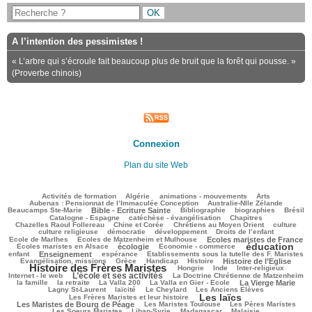
A l’intention des pessimistes !
« L’arbre qui s’écroule fait beaucoup plus de bruit que la forêt qui pousse. »
(Proverbe chinois)
Connexion
Plan du site Web
151/2717
53/2717
116/2717
241/2717
94/2717
Activités de formation
Algérie
animations - mouvements
Arts
44/2717
67/2717
Aubenas : Pensionnat de l’Immaculée Conception
Australie-Nlle Zélande
722/2717
44/2717
472/2717
192/2717
472/2717
Beaucamps Ste-Marie
Bible - Ecriture Sainte
Bibliographie
biographies
Brésil
567/2717
114/2717
167/2717
Catalogne - Espagne
catéchèse - évangélisation
Chapitres
117/2717
224/2717
541/2717
46/2717
Chazelles Raoul Follereau
Chine et Corée
Chrétiens au Moyen Orient
culture
86/2717
71/2717
168/2717
9/2717
culture religieuse
démocratie
développement
Droits de l’enfant
182/2717
896/2717
267/2717
Ecole de Marlhes
Ecoles de Matzenheim et Mulhouse
Ecoles maristes de France
éducation
675/2717
97/2717
1533/2717
209/2717
Ecoles maristes en Alsace
écologie
Economie - commerce
860/2717
209/2717
58/2717
220/2717
enfant
Enseignement
espérance
Etablissements sous la tutelle des F. Maristes
448/2717
87/2717
224/2717
718/2717
1792/2717
Evangélisation, missions
Grèce
Handicap
Histoire
Histoire de l’Eglise
Histoire des Frères Maristes
141/2717
8/2717
128/2717
228/2717
Hongrie
Inde
Inter-religieux
L’école et ses activités
1202/2717
50/2717
465/2717
Internet - le web
La Doctrine Chrétienne de Matzenheim
158/2717
38/2717
72/2717
833/2717
406/2717
la famille
la retraite
La Valla 200
La Valla en Gier - Ecole
La Vierge Marie
238/2717
289/2717
67/2717
118/2717
Lagny St-Laurent
laïcité
Le Cheylard
Les Anciens Elèves
Les laïcs
1693/2717
603/2717
Les Frères Maristes et leur histoire
316/2717
470/2717
366/2717
Les Maristes de Bourg de Péage
Les Maristes Toulouse
Les Pères Maristes
128/2717
147/2717
41/2717
907/2717
Les Soeurs Maristes
Liban-Syrie
Madagascar
Malaisie