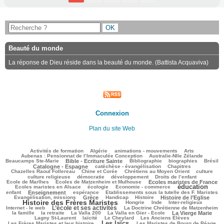
Beauté du monde
La réponse de Dieu réside dans la beauté du monde. (Battista Acquaviva)
Connexion
Plan du site Web
105/3129
75/3129
166/3129
284/3129
86/3129
Activités de formation
Algérie
animations - mouvements
Arts
49/3129
87/3129
Aubenas : Pensionnat de l’Immaculée Conception
Australie-Nlle Zélande
703/3129
41/3129
634/3129
120/3129
843/3129
Beaucamps Ste-Marie
Bible - Ecriture Sainte
Bibliographie
biographies
Brésil
578/3129
210/3129
144/3129
Catalogne - Espagne
catéchèse - évangélisation
Chapitres
110/3129
321/3129
440/3129
42/3129
Chazelles Raoul Follereau
Chine et Corée
Chrétiens au Moyen Orient
culture
117/3129
121/3129
186/3129
11/3129
culture religieuse
démocratie
développement
Droits de l’enfant
147/3129
1001/3129
282/3129
Ecole de Marlhes
Ecoles de Matzenheim et Mulhouse
Ecoles maristes de France
éducation
553/3129
117/3129
1624/3129
117/3129
Ecoles maristes en Alsace
écologie
Economie - commerce
830/3129
221/3129
66/3129
226/3129
enfant
Enseignement
espérance
Etablissements sous la tutelle des F. Maristes
807/3129
65/3129
276/3129
912/3129
1941/3129
Evangélisation, missions
Grèce
Handicap
Histoire
Histoire de l’Eglise
Histoire des Frères Maristes
158/3129
54/3129
150/3129
158/3129
Hongrie
Inde
Inter-religieux
L’école et ses activités
1151/3129
56/3129
320/3129
Internet - le web
La Doctrine Chrétienne de Matzenheim
93/3129
60/3129
93/3129
749/3129
444/3129
la famille
la retraite
La Valla 200
La Valla en Gier - Ecole
La Vierge Marie
372/3129
284/3129
69/3129
153/3129
Lagny St-Laurent
laïcité
Le Cheylard
Les Anciens Elèves
Les laïcs
1623/3129
513/3129
224/3129
Les Frères Maristes et leur histoire
Les Maristes de Bourg de Péage