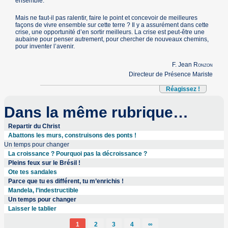
ensemble.
Mais ne faut-il pas ralentir, faire le point et concevoir de meilleures
façons de vivre ensemble sur cette terre ? Il y a assurément dans cette
crise, une opportunité d’en sortir meilleurs. La crise est peut-être une
aubaine pour penser autrement, pour chercher de nouveaux chemins,
pour inventer l’avenir.
F. Jean
Ronzon
Directeur de Présence Mariste
Réagissez !
Dans la même rubrique…
Repartir du Christ
Abattons les murs, construisons des ponts !
Un temps pour changer
La croissance ? Pourquoi pas la décroissance ?
Pleins feux sur le Brésil !
Ote tes sandales
Parce que tu es différent, tu m’enrichis !
Mandela, l’indestructible
Un temps pour changer
Laisser le tablier
1
2
3
4
∞