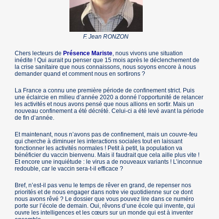
F. Jean RONZON
Chers lecteurs de
Présence Mariste
, nous vivons une situation
inédite ! Qui aurait pu penser que 15 mois après le déclenchement de
la crise sanitaire que nous connaissons, nous soyons encore à nous
demander quand et comment nous en sortirons ?
La France a connu une première période de confinement strict. Puis
une éclaircie en milieu d’année 2020 a donné l’opportunité de relancer
les activités et nous avons pensé que nous allions en sortir. Mais un
nouveau confinement a été décrété. Celui-ci a été levé avant la période
de fin d’année.
Et maintenant, nous n’avons pas de confinement, mais un couvre-feu
qui cherche à diminuer les interactions sociales tout en laissant
fonctionner les activités normales ! Petit à petit, la population va
bénéficier du vaccin bienvenu. Mais il faudrait que cela aille plus vite !
Et encore une inquiétude : le virus a de nouveaux variants ! L’inconnue
redouble, car le vaccin sera-t-il efficace ?
Bref, n’est-il pas venu le temps de rêver en grand, de repenser nos
priorités et de nous engager dans notre vie quotidienne sur ce dont
nous avons rêvé ? Le dossier que vous pouvez lire dans ce numéro
porte sur l’école de demain. Oui, rêvons d’une école qui invente, qui
ouvre les intelligences et les cœurs sur un monde qui est à inventer