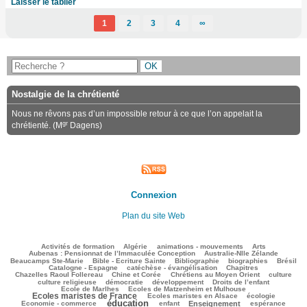
Laisser le tablier
1
2
3
4
∞
Nostalgie de la chrétienté
Nous ne rêvons pas d’un impossible retour à ce que l’on appelait la
gr
chrétienté. (M
Dagens)
Connexion
Plan du site Web
136/2976
79/2976
144/2976
183/2976
117/2976
Activités de formation
Algérie
animations - mouvements
Arts
127/2976
84/2976
Aubenas : Pensionnat de l’Immaculée Conception
Australie-Nlle Zélande
628/2976
61/2976
414/2976
179/2976
611/2976
Beaucamps Ste-Marie
Bible - Ecriture Sainte
Bibliographie
biographies
Brésil
516/2976
103/2976
150/2976
Catalogne - Espagne
catéchèse - évangélisation
Chapitres
148/2976
236/2976
388/2976
31/2976
Chazelles Raoul Follereau
Chine et Corée
Chrétiens au Moyen Orient
culture
105/2976
84/2976
174/2976
17/2976
culture religieuse
démocratie
développement
Droits de l’enfant
200/2976
1080/2976
Ecole de Marlhes
Ecoles de Matzenheim et Mulhouse
Ecoles maristes de France
251/2976
510/2976
115/2976
Ecoles maristes en Alsace
écologie
éducation
1514/2976
194/2976
758/2976
213/2976
88/2976
Economie - commerce
enfant
Enseignement
espérance