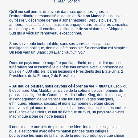
F. Jean Ronzon
Qu’il me soit permis de revenir dans ces quelques lignes, sur
l’extraordinaire personnalité et destin de
Nelson Mandela.
Il nous a
quittés le 5 décembre dernier à Johannesburg. Depuis plusieurs
années, il était affaibli et n’était plus engagé dans les affaires concrètes
de son pays. Mais il continuait d’illuminer de sa stature une Afrique du
Sud qui a vécu un renouveau exceptionnel.
Sans sa volonté inébranlable, sans ses convictions, sans son
intelligence politique, rien n’eut été possible. Sa conviction est simple :
Un Noir vaut un Blanc ;
un Blanc vaut un Noir.
Dans ce pays marqué naguère par l’apartheid, on peut dire que ses
funérailles ont rassemblé la planète tout entière avec la présence de
plus de 4 000 officiels, parmi lesquels 4 Présidents des Etats-Unis, 2
Présidents de la France, 2 du Brésil etc…
« Au lieu de pleurer, nous devons célébrer sa vie »
, titrait La Croix du
9 décembre. Oui, Madiba fait partie de la cohorte de ces hommes de
paix dans la lignée de Gandhi et Martin Luther King, dont le message,
et l’engagement de vie transcende tous les clivages politiques,
ethniques, religieux, sociaux et porte au monde quelque chose
d’universel qui nous remplit de joie. Il a réussi l’impossible, réconcilier
les Blancs et les Noirs, et fait de l’Afrique du Sud, un pays Arc-en-ciel.
Magnifique icône de notre temps !
Il nous montre une fois de plus qu’une idée, lorsqu’elle est juste et
qu’elle est portée avec détermination par des gens intègres,
bouleverse les murs de la haine, de la peur et produit quelque chose