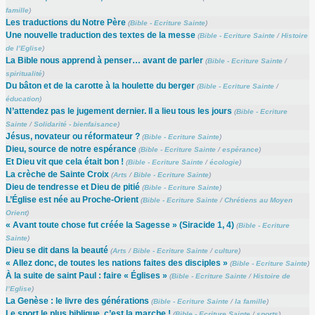
famille
)
Les traductions du Notre Père
(
Bible - Ecriture Sainte
)
Une nouvelle traduction des textes de la messe
(
Bible - Ecriture Sainte
/
Histoire
de l’Eglise
)
La Bible nous apprend à penser… avant de parler
(
Bible - Ecriture Sainte
/
spiritualité
)
Du bâton et de la carotte à la houlette du berger
(
Bible - Ecriture Sainte
/
éducation
)
N’attendez pas le jugement dernier. Il a lieu tous les jours
(
Bible - Ecriture
Sainte
/
Solidarité - bienfaisance
)
Jésus, novateur ou réformateur ?
(
Bible - Ecriture Sainte
)
Dieu, source de notre espérance
(
Bible - Ecriture Sainte
/
espérance
)
Et Dieu vit que cela était bon !
(
Bible - Ecriture Sainte
/
écologie
)
La crèche de Sainte Croix
(
Arts
/
Bible - Ecriture Sainte
)
Dieu de tendresse et Dieu de pitié
(
Bible - Ecriture Sainte
)
L’Église est née au Proche-Orient
(
Bible - Ecriture Sainte
/
Chrétiens au Moyen
Orient
)
« Avant toute chose fut créée la Sagesse » (Siracide 1, 4)
(
Bible - Ecriture
Sainte
)
Dieu se dit dans la beauté
(
Arts
/
Bible - Ecriture Sainte
/
culture
)
« Allez donc, de toutes les nations faites des disciples »
(
Bible - Ecriture Sainte
)
À la suite de saint Paul : faire « Églises »
(
Bible - Ecriture Sainte
/
Histoire de
l’Eglise
)
La Genèse : le livre des générations
(
Bible - Ecriture Sainte
/
la famille
)
Le sport le plus biblique, c’est la marche !
(
Bible - Ecriture Sainte
/
sports
)