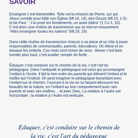
SAVOIR
Enseigner c’est transmettre. Telle est la mission de Pierre, sur qui
Jésus compte pour bâtir son Église (Mt 16, 18), des Douze (Mt 10, 1-5)
et de Paul : “
J’ai posé les fondements, un autre bâtira
“ (1 Co 3, 10).
C’est donc une chaîne de transmission qui se met en mouvement.
“
Allez enseigner toutes les nations“
(Mt 28, 19).
Dans cette chaîne de transmission chacun a sa place et un rôle à jouer,
responsables de communautés, parents, éducateurs. On élève et on
éduque les enfants. Ces mots sont riches de sens : élever c’est faire
monter plus haut, c’est exalter, remplir de fierté….
Éduquer c’est conduire sur le chemin de la vie, c’est l’art du
pédagogue. Dans l’antiquité le pédagogue est celui qui accompagne
l’enfant à l’école. Il fait le lien entre les parents qui élèvent l’enfant et le
maître qui l’instruit. On peut imaginer le pédagogue bavardant avec
l’enfant sur le chemin, l’ouvrant à la vie en lui faisant découvrir les
beautés de la nature, en l’initiant au bon comportement avec ses
parents et avec ses maîtres… et avec Dieu. La relation à l’autre est
horizontale ; la relation à l’Autre est verticale.
Eduquer, c'est conduire sur le chemin de
la vie, c'est l'art du pédagogue