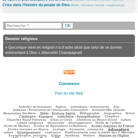
Crise dans l’histoire du peuple de Dieu
(
Bible - Ecriture Sainte
/
espérance
)
Devenir religieux
« Quiconque vient en religion n’a d’autre désir que celui de se donner
entièrement à Dieu » (Marcellin Champagnat)
Connexion
Plan du site Web
146/3289
83/3289
136/3289
375/3289
79/3289
Activités de formation
Algérie
animations - mouvements
Arts
49/3289
88/3289
Aubenas : Pensionnat de l’Immaculée Conception
Australie-Nlle Zélande
754/3289
97/3289
578/3289
148/3289
999/3289
Beaucamps Ste-Marie
Bible - Ecriture Sainte
Bibliographie
biographies
Brésil
713/3289
187/3289
144/3289
Catalogne - Espagne
catéchèse - évangélisation
Chapitres
125/3289
290/3289
551/3289
33/3289
Chazelles Raoul Follereau
Chine et Corée
Chrétiens au Moyen Orient
culture
133/3289
104/3289
170/3289
9/3289
culture religieuse
démocratie
développement
Droits de l’enfant
135/3289
993/3289
285/3289
Ecole de Marlhes
Ecoles de Matzenheim et Mulhouse
Ecoles maristes de France
éducation
673/3289
117/3289
1825/3289
129/3289
Ecoles maristes en Alsace
écologie
Economie - commerce
1088/3289
298/3289
59/3289
268/3289
enfant
Enseignement
espérance
Etablissements sous la tutelle des F. Maristes
717/3289
77/3289
360/3289
996/3289
2287/3289
Evangélisation, missions
Grèce
Handicap
Histoire
Histoire de l’Eglise