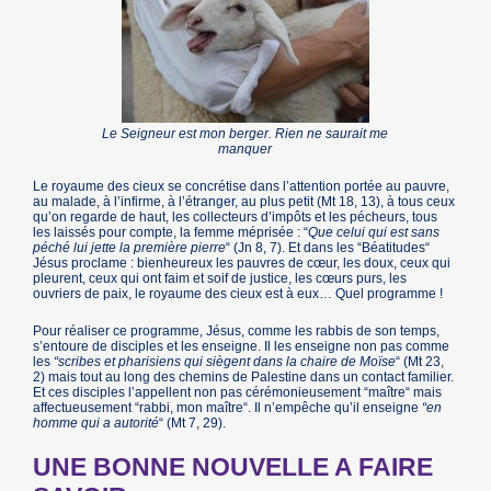
Le Seigneur est mon berger. Rien ne saurait me
manquer
Le royaume des cieux se concrétise dans l’attention portée au pauvre,
au malade, à l’infirme, à l’étranger, au plus petit (Mt 18, 13), à tous ceux
qu’on regarde de haut, les collecteurs d’impôts et les pécheurs, tous
les laissés pour compte, la femme méprisée : “
Que celui qui est sans
péché lui jette la première pierre
“ (Jn 8, 7). Et dans les “Béatitudes“
Jésus proclame : bienheureux les pauvres de cœur, les doux, ceux qui
pleurent, ceux qui ont faim et soif de justice, les cœurs purs, les
ouvriers de paix, le royaume des cieux est à eux… Quel programme !
Pour réaliser ce programme, Jésus, comme les rabbis de son temps,
s’entoure de disciples et les enseigne. Il les enseigne non pas comme
les
“scribes et pharisiens qui siègent dans la chaire de Moïse
“ (Mt 23,
2) mais tout au long des chemins de Palestine dans un contact familier.
Et ces disciples l’appellent non pas cérémonieusement “maître“ mais
affectueusement “rabbi, mon maître“. Il n’empêche qu’il enseigne
“en
homme qui a autorité
“ (Mt 7, 29).
UNE BONNE NOUVELLE A FAIRE