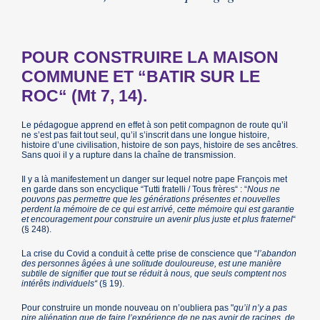
POUR CONSTRUIRE LA MAISON
COMMUNE ET “BATIR SUR LE
ROC“ (Mt 7, 14).
Le pédagogue apprend en effet à son petit compagnon de route qu’il
ne s’est pas fait tout seul, qu’il s’inscrit dans une longue histoire,
histoire d’une civilisation, histoire de son pays, histoire de ses ancêtres.
Sans quoi il y a rupture dans la chaîne de transmission.
Il y a là manifestement un danger sur lequel notre pape François met
en garde dans son encyclique “Tutti fratelli / Tous frères“ : “
Nous ne
pouvons pas permettre que les générations présentes et nouvelles
perdent la mémoire de ce qui est arrivé, cette mémoire qui est garantie
et encouragement pour construire un avenir plus juste et plus fraternel
“
(§ 248).
La crise du Covid a conduit à cette prise de conscience que “
l’abandon
des personnes âgées à une solitude douloureuse, est une manière
subtile de signifier que tout se réduit à nous, que seuls comptent nos
intérêts individuels“
(§ 19).
Pour construire un monde nouveau on n’oubliera pas "
qu’il n’y a pas
pire aliénation que de faire l’expérience de ne pas avoir de racines, de