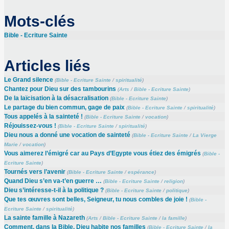
Mots-clés
Bible - Ecriture Sainte
Articles liés
Le Grand silence
(
Bible - Ecriture Sainte
/
spiritualité
)
Chantez pour Dieu sur des tambourins
(
Arts
/
Bible - Ecriture Sainte
)
De la laïcisation à la désacralisation
(
Bible - Ecriture Sainte
)
Le partage du bien commun, gage de paix
(
Bible - Ecriture Sainte
/
spiritualité
)
Tous appelés à la sainteté !
(
Bible - Ecriture Sainte
/
vocation
)
Réjouissez-vous !
(
Bible - Ecriture Sainte
/
spiritualité
)
Dieu nous a donné une vocation de sainteté
(
Bible - Ecriture Sainte
/
La Vierge
Marie
/
vocation
)
Vous aimerez l’émigré car au Pays d’Egypte vous étiez des émigrés
(
Bible -
Ecriture Sainte
)
Tournés vers l’avenir
(
Bible - Ecriture Sainte
/
espérance
)
Quand Dieu s’en va-t’en guerre …
(
Bible - Ecriture Sainte
/
religion
)
Dieu s’intéresse-t-il à la politique ?
(
Bible - Ecriture Sainte
/
politique
)
Que tes œuvres sont belles, Seigneur, tu nous combles de joie !
(
Bible -
Ecriture Sainte
/
spiritualité
)
La sainte famille à Nazareth
(
Arts
/
Bible - Ecriture Sainte
/
la famille
)
Comment, dans la Bible, Dieu habite nos familles
(
Bible - Ecriture Sainte
/
la