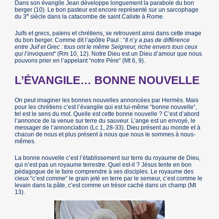
Dans son évangile Jean développe longuement la parabole du bon
berger (10). Le bon pasteur est encore représenté sur un sarcophage
e
du 3
siècle dans la catacombe de saint Calixte à Rome.
Juifs et grecs, païens et chrétiens, se retrouvent ainsi dans cette image
du bon berger. Comme dit l’apôtre Paul : “
Il n’y a pas de différence
entre Juif et Grec : tous ont le même Seigneur, riche envers tous ceux
qui l’invoquent“
(Rm 10, 12). Notre Dieu est un Dieu d’amour que nous
pouvons prier en l’appelant “notre Père“ (Mt 6, 9).
L’ÉVANGILE… BONNE NOUVELLE
On peut imaginer les bonnes nouvelles annoncées par Hermès. Mais
pour les chrétiens c’est l’évangile qui est lui-même “bonne nouvelle“,
tel est le sens du mot. Quelle est cette bonne nouvelle ? C’est d’abord
l’annonce de la venue sur terre du sauveur. L’ange est un envoyé, le
messager de l’annonciation (Lc 1, 28-33). Dieu présent au monde et à
chacun de nous et plus présent à nous que nous le sommes à nous-
mêmes.
La bonne nouvelle c’est l’établissement sur terre du royaume de Dieu,
qui n’est pas un royaume terrestre. Quel est-il ? Jésus tente en bon
pédagogue de le faire comprendre à ses disciples. Le royaume des
cieux “c’est comme“ le grain jeté en terre par le semeur, c’est comme le
levain dans la pâte, c’est comme un trésor caché dans un champ (Mt
13).