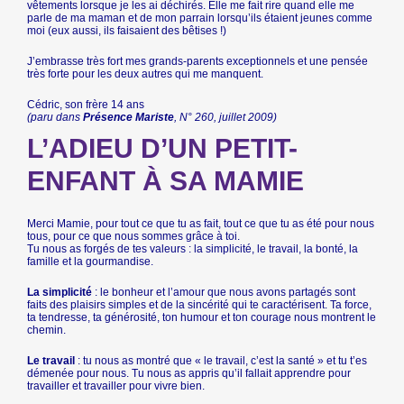
vêtements lorsque je les ai déchirés. Elle me fait rire quand elle me
parle de ma maman et de mon parrain lorsqu’ils étaient jeunes comme
moi (eux aussi, ils faisaient des bêtises !)
J’embrasse très fort mes grands-parents exceptionnels et une pensée
très forte pour les deux autres qui me manquent.
Cédric, son frère 14 ans
(paru dans
Présence Mariste
, N° 260, juillet 2009)
L’ADIEU D’UN PETIT-
ENFANT À SA MAMIE
Merci Mamie, pour tout ce que tu as fait, tout ce que tu as été pour nous
tous, pour ce que nous sommes grâce à toi.
Tu nous as forgés de tes valeurs : la simplicité, le travail, la bonté, la
famille et la gourmandise.
La simplicité
: le bonheur et l’amour que nous avons partagés sont
faits des plaisirs simples et de la sincérité qui te caractérisent. Ta force,
ta tendresse, ta générosité, ton humour et ton courage nous montrent le
chemin.
Le travail
: tu nous as montré que « le travail, c’est la santé » et tu t’es
démenée pour nous. Tu nous as appris qu’il fallait apprendre pour
travailler et travailler pour vivre bien.