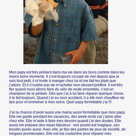
Mon papy est très présent dans ma vie dans les bons comme dans les
moins bons moments. Il s’est toujours occupé de moi depuis que je
suis tout petit, il m’invite à manger chez lui et me fait les plats que
j’adore. Et il n’oublie pas de m’acheter mon dessert préféré. Il est très
fier quand nous allons faire du vélo de route ensemble, c’est un
champion de la pédale. Dès que j’ai à lui faire réparer quelque chose,
il le fait toujours. Quand j’ai eu mon accident, il a été mon chauffeur de
taxi pour m’emmener à mes soins. Quel papy formidable j’ai !!!
J’ai la chance d’avoir aussi une mamy aussi formidable que mon papy.
Elle me garde pendant les vacances, des week-ends car j’aime aller
chez elle. Elle m’aide à faire mes devoirs quand j’ai des doutes. Elle
aussi me prépare des repas fabuleux : son poulet est magique, son
boudin-purée aussi. Avec elle, je fais des parties de jeux de société, de
longues promenades. Elle est ma couturière pour réparer mes