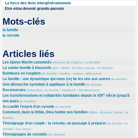
La force des liens intergénérationnels
Etre et/ou devenir grands-parents
Mots-clés
la famille
la retraite
Articles liés
Les époux Martin canonisés
(
Histoire de l’Eglise
/
la famille
)
La sainte famille à Nazareth
(
Arts
/
Bible - Ecriture Sainte
/
la famille
)
Bonheurs en couplets
(
la famille
/
medias - radios - télévision
)
La famille : une dynamique qui nous (re) lie les uns aux autres
(
la famille
)
Une démarche synodale à appliquer à la famille
(
la famille
)
Reconstruire
(
éducation
/
la famille
/
Solidarité - bienfaisance
)
e
Les transformations et solidarités familiales depuis le XIX
siècle jusqu’à
nos jours
(
la famille
)
Accueillir l’esprit d’un synode
(
la famille
)
Comment, dans la Bible, Dieu habite nos familles
(
Bible - Ecriture Sainte
/
la
famille
)
Témoignage d’un couple : la retraite, un passage à préparer
(
la famille
/
la
retraite
/
Les laïcs
)
Témoignages de retraités
(
la retraite
)