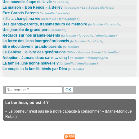
Une nouvelle étape de la vie
(
la retraite
)
La maison « Bon Repos » à Belley
(
la retraite
/
Les Soeurs Maristes
)
Etre Grands Parents
(
la famille
/
société
)
« Il » a changé ma vie
(
la famille
/
témoignages
)
Des grands-parents, transmetteurs de mémoire
(
la famille
/
la retraite
)
Une journée de grand-père
(
la famille
)
Regards sur nos grands-parents
(
la famille
/
la retraite
/
témoignages
)
La force des liens intergénérationnels
(
la famille
/
la retraite
)
Etre et/ou devenir grands-parents
(
la famille
)
La Genèse : le livre des générations
(
Bible - Ecriture Sainte
/
la famille
)
Adoption : Jamais deux sans … cinq !
(
la famille
/
témoignages
)
La famille, une bonne nouvelle ?
(
la famille
/
témoignages
)
Le couple et la famille bénis par Dieu
(
la famille
)
Le bonheur, où est-il ?
« Le bonheur n’est pas lié à notre capacité à consommer » (Marie-Monique
Robin)