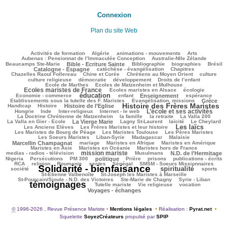
Connexion
Plan du site Web
103/2429
47/2429
143/2429
216/2429
79/2429
Activités de formation
Algérie
animations - mouvements
Arts
54/2429
73/2429
Aubenas : Pensionnat de l’Immaculée Conception
Australie-Nlle Zélande
529/2429
39/2429
410/2429
105/2429
695/2429
Beaucamps Ste-Marie
Bible - Ecriture Sainte
Bibliographie
biographies
Brésil
497/2429
136/2429
143/2429
Catalogne - Espagne
catéchèse - évangélisation
Chapitres
99/2429
236/2429
279/2429
30/2429
Chazelles Raoul Follereau
Chine et Corée
Chrétiens au Moyen Orient
culture
115/2429
78/2429
115/2429
13/2429
culture religieuse
démocratie
développement
Droits de l’enfant
118/2429
897/2429
Ecole de Marlhes
Ecoles de Matzenheim et Mulhouse
Ecoles maristes de France
170/2429
357/2429
112/2429
Ecoles maristes en Alsace
écologie
éducation
1260/2429
117/2429
609/2429
180/2429
65/2429
Economie - commerce
enfant
Enseignement
espérance
166/2429
768/2429
55/2429
Etablissements sous la tutelle des F. Maristes
Evangélisation, missions
Grèce
Histoire des Frères Maristes
196/2429
670/2429
1413/2429
109/2429
Handicap
Histoire
Histoire de l’Eglise
L’école et ses activités
29/2429
72/2429
162/2429
924/2429
38/2429
Hongrie
Inde
Inter-religieux
Internet - le web
271/2429
87/2429
26/2429
91/2429
La Doctrine Chrétienne de Matzenheim
la famille
la retraite
La Valla 200
630/2429
300/2429
273/2429
224/2429
52/2429
La Valla en Gier - Ecole
La Vierge Marie
Lagny St-Laurent
laïcité
Le Cheylard
Les laïcs
122/2429
1275/2429
463/2429
Les Anciens Elèves
Les Frères Maristes et leur histoire
195/2429
468/2429
393/2429
Les Maristes de Bourg de Péage
Les Maristes Toulouse
Les Pères Maristes
87/2429
162/2429
36/2429
816/2429
Les Soeurs Maristes
Liban-Syrie
Madagascar
Malaisie
25/2429
326/2429
244/2429
266/2429
Marcellin Champagnat
mariage
Maristes en Afrique
Maristes en Amérique
69/2429
340/2429
237/2429
Maristes en Asie
Maristes en Océanie
Maristes hors de France
mission mariste
910/2429
44/2429
637/2429
51/2429
medias - radios - télévision
Musulmans
N.D. de l’Hermitage
153/2429
125/2429
571/2429
176/2429
98/2429
242/2429
146/2429
Nigeria
Persécutions
PM 300
politique
Prière
prisons
publications - écrits
157/2429
44/2429
42/2429
60/2429
330/2429
232/2429
RCA
religion
Roumanie
sectes
Sénégal
SMSM - Soeurs Missionnaires
Solidarité - bienfaisance
spiritualité
2429/2429
1187/2429
239/2429
146/2429
société
sports
70/2429
93/2429
St-Etienne Valbenoîte
St-Joseph les Maristes à Marseille
53/2429
32/2429
2125/2429
St-Pourçain/Sioule - N.D. des Victoires
Ste-Marie de Chagny
Syrie - Liban
témoignages
152/2429
120/2429
506/2429
556/2429
Tutelle mariste
Vie religieuse
vocation
Voyages - échanges
©
1996-2026 , Revue Présence Mariste
•
Mentions légales
•
Réalisation :
Pyrat.net
•
Squelette
SoyezCréateurs
propulsé par
SPIP