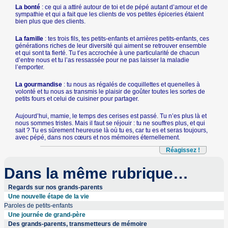
La bonté
: ce qui a attiré autour de toi et de pépé autant d’amour et de
sympathie et qui a fait que les clients de vos petites épiceries étaient
bien plus que des clients.
La famille
: tes trois fils, tes petits-enfants et arrières petits-enfants, ces
générations riches de leur diversité qui aiment se retrouver ensemble
et qui sont ta fierté. Tu t’es accrochée à une particularité de chacun
d’entre nous et tu l’as ressassée pour ne pas laisser la maladie
l’emporter.
La gourmandise
: tu nous as régalés de coquillettes et quenelles à
volonté et tu nous as transmis le plaisir de goûter toutes les sortes de
petits fours et celui de cuisiner pour partager.
Aujourd’hui, mamie, le temps des cerises est passé. Tu n’es plus là et
nous sommes tristes. Mais il faut se réjouir : tu ne souffres plus, et qui
sait ? Tu es sûrement heureuse là où tu es, car tu es et seras toujours,
avec pépé, dans nos cœurs et nos mémoires éternellement.
Réagissez !
Dans la même rubrique…
Regards sur nos grands-parents
Une nouvelle étape de la vie
Paroles de petits-enfants
Une journée de grand-père
Des grands-parents, transmetteurs de mémoire