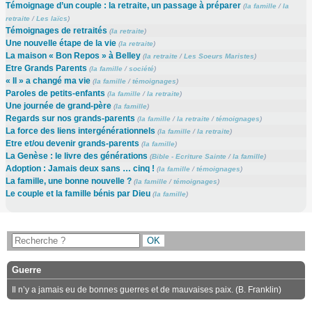
Témoignage d’un couple : la retraite, un passage à préparer
(
la famille
/
la
retraite
/
Les laïcs
)
Témoignages de retraités
(
la retraite
)
Une nouvelle étape de la vie
(
la retraite
)
La maison « Bon Repos » à Belley
(
la retraite
/
Les Soeurs Maristes
)
Etre Grands Parents
(
la famille
/
société
)
« Il » a changé ma vie
(
la famille
/
témoignages
)
Paroles de petits-enfants
(
la famille
/
la retraite
)
Une journée de grand-père
(
la famille
)
Regards sur nos grands-parents
(
la famille
/
la retraite
/
témoignages
)
La force des liens intergénérationnels
(
la famille
/
la retraite
)
Etre et/ou devenir grands-parents
(
la famille
)
La Genèse : le livre des générations
(
Bible - Ecriture Sainte
/
la famille
)
Adoption : Jamais deux sans … cinq !
(
la famille
/
témoignages
)
La famille, une bonne nouvelle ?
(
la famille
/
témoignages
)
Le couple et la famille bénis par Dieu
(
la famille
)
Guerre
Il n’y a jamais eu de bonnes guerres et de mauvaises paix. (B. Franklin)