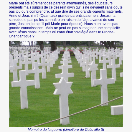
Marie ont été sûrement des parents attentionnés, des éducateurs
présents mais surpris de ce dessein divin qu’ils ne devaient sans doute
pas toujours comprendre. Et que dire de ses grands-parents maternels,
Anne et Joachim ? (Quant aux grands-parents paternels, Jésus n’a
sans doute pas pu les connaître en raison de l’âge avancé de son
père, Joseph, lorsqu’il prit Marie pour épouse). Nous n’en avons pas
grande connaissance. Mais ne peut-on pas s’imaginer une complicité
avec Jésus dans un temps où l’oral était privilégié dans le Proche-
Orient antique ?
Mémoire de la guerre (cimetière de Colleville St