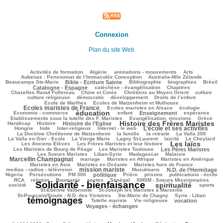
Connexion
Plan du site Web
181/3082
82/3082
164/3082
223/3082
100/3082
Activités de formation
Algérie
animations - mouvements
Arts
141/3082
116/3082
Aubenas : Pensionnat de l’Immaculée Conception
Australie-Nlle Zélande
752/3082
88/3082
526/3082
169/3082
693/3082
Beaucamps Ste-Marie
Bible - Ecriture Sainte
Bibliographie
biographies
Brésil
640/3082
141/3082
196/3082
Catalogne - Espagne
catéchèse - évangélisation
Chapitres
183/3082
252/3082
476/3082
39/3082
Chazelles Raoul Follereau
Chine et Corée
Chrétiens au Moyen Orient
culture
102/3082
107/3082
169/3082
24/3082
culture religieuse
démocratie
développement
Droits de l’enfant
228/3082
1070/3082
Ecole de Marlhes
Ecoles de Matzenheim et Mulhouse
Ecoles maristes de France
296/3082
648/3082
107/3082
Ecoles maristes en Alsace
écologie
éducation
1812/3082
209/3082
875/3082
299/3082
68/3082
Economie - commerce
enfant
Enseignement
espérance
215/3082
561/3082
92/3082
Etablissements sous la tutelle des F. Maristes
Evangélisation, missions
Grèce
Histoire des Frères Maristes
193/3082
807/3082
1833/3082
122/3082
Handicap
Histoire
Histoire de l’Eglise
L’école et ses activités
26/3082
116/3082
252/3082
1166/3082
28/3082
Hongrie
Inde
Inter-religieux
Internet - le web
365/3082
153/3082
75/3082
215/3082
La Doctrine Chrétienne de Matzenheim
la famille
la retraite
La Valla 200
650/3082
450/3082
260/3082
257/3082
97/3082
La Valla en Gier - Ecole
La Vierge Marie
Lagny St-Laurent
laïcité
Le Cheylard
Les laïcs
124/3082
1864/3082
643/3082
Les Anciens Elèves
Les Frères Maristes et leur histoire
349/3082
671/3082
493/3082
Les Maristes de Bourg de Péage
Les Maristes Toulouse
Les Pères Maristes
150/3082
158/3082
61/3082
1073/3082
Les Soeurs Maristes
Liban-Syrie
Madagascar
Malaisie
Marcellin Champagnat
51/3082
336/3082
302/3082
405/3082
mariage
Maristes en Afrique
Maristes en Amérique
64/3082
366/3082
295/3082
Maristes en Asie
Maristes en Océanie
Maristes hors de France
mission mariste
1116/3082
90/3082
958/3082
61/3082
medias - radios - télévision
Musulmans
N.D. de l’Hermitage
157/3082
241/3082
779/3082
211/3082
113/3082
309/3082
272/3082
Nigeria
Persécutions
PM 300
politique
Prière
prisons
publications - écrits
234/3082
51/3082
51/3082
105/3082
356/3082
333/3082
RCA
religion
Roumanie
sectes
Sénégal
SMSM - Soeurs Missionnaires
Solidarité - bienfaisance
spiritualité
3082/3082
1830/3082
289/3082
197/3082
société
sports
94/3082
139/3082
St-Etienne Valbenoîte
St-Joseph les Maristes à Marseille
97/3082
28/3082
2762/3082
St-Pourçain/Sioule - N.D. des Victoires
Ste-Marie de Chagny
Syrie - Liban
témoignages
208/3082
133/3082
673/3082
699/3082
Tutelle mariste
Vie religieuse
vocation
Voyages - échanges