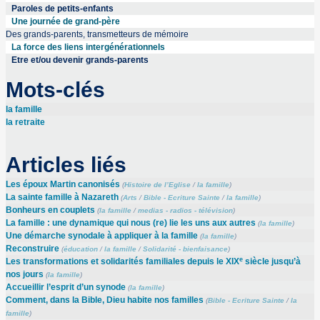
Paroles de petits-enfants
Une journée de grand-père
Des grands-parents, transmetteurs de mémoire
La force des liens intergénérationnels
Etre et/ou devenir grands-parents
Mots-clés
la famille
la retraite
Articles liés
Les époux Martin canonisés
(
Histoire de l’Eglise
/
la famille
)
La sainte famille à Nazareth
(
Arts
/
Bible - Ecriture Sainte
/
la famille
)
Bonheurs en couplets
(
la famille
/
medias - radios - télévision
)
La famille : une dynamique qui nous (re) lie les uns aux autres
(
la famille
)
Une démarche synodale à appliquer à la famille
(
la famille
)
Reconstruire
(
éducation
/
la famille
/
Solidarité - bienfaisance
)
e
Les transformations et solidarités familiales depuis le XIX
siècle jusqu’à
nos jours
(
la famille
)
Accueillir l’esprit d’un synode
(
la famille
)
Comment, dans la Bible, Dieu habite nos familles
(
Bible - Ecriture Sainte
/
la
famille
)