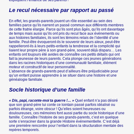
expliquent l’enfance de ses parents !
Le recul nécessaire par rapport au passé
En effet, les grands-parents jouent un rôle essentiel au sein des
familles parce qu’ils narrent un passé commun aux différents membres
de cette fratrie élargie. Parce qu’ils sont plus âgés, qu’ils ont davantage
de temps mais aussi qu’ils ont pris du recul face aux événements ou
aux histoires familiales, ils sont les témoins relais de l’identité d’une
famille. Peut-être évoqueront-ils le souvenir de leurs aïeux, peut-être
rappelleront-ils à leurs petits-enfants la tendresse et la complicité qui
liaient leur propre père à son grand-père, souvent déjà disparu… Les
enfants ont toujours été avides de connaître ces petits détails qui ont
fait la jeunesse de leurs parents. Cela plonge ces jeunes générations
dans les racines historiques d’une communauté familiale, élément
moteur et constructif de leur personnalité.
L’absence de grands-parents peut d’ailleurs être préjudiciable pour
qu’un enfant puisse apprendre à se situer dans une histoire et une
généalogie familiale.
Socle historique d’une famille
« Dis, papi, raconte-moi ta guerre !… »
Quel enfant n’a pas désiré
que son grand-père lui conte ce lointain passé parfois idéalisé ou
parfois étrange, voire obscur ! Qu’elles soient heureuses ou
douloureuses, ces mémoires font aussi partie du socle historique d’une
famille. Connaître l’histoire de ses grands-parents, c’est en quelque
sorte s’enraciner dans la grande Histoire événementielle. C’est déjà
une première rencontre pour l’enfant dans la structuration mentale des
repères temporels.