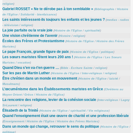
religion
)
Gabriel ROSSET « Ne te dérobe pas à ton semblable »
(
Bibliographie
/
Histoire
de l’Eglise
/
Solidarité - bienfaisance
)
Les saints intéressent-ils toujours les enfants et les jeunes ?
(
medias - radios
- télévision
/
religion
)
La joie parfaite ou la vraie joie
(
Histoire de l’Eglise
/
spiritualité
)
Une vision chrétienne de l’avenir
(
Histoire
/
religion
)
Écoles des Frères et Protestantisme
(
Histoire de l’Eglise
/
Histoire des Frères
Maristes
)
Le pape François, grande figure de paix
(
Histoire de l’Eglise
/
politique
)
Les sœurs maristes fêtent leurs 200 ans !
(
Histoire de l’Eglise
/
Les Soeurs
Maristes
/
vocation
)
Quand Dieu s’en va-t’en guerre …
(
Bible - Ecriture Sainte
/
religion
)
Sur les pas de Martin Luther
(
Histoire de l’Eglise
/
Inter-religieux
/
religion
)
Être chrétien dans un monde en mouvement
(
Histoire de l’Eglise
/
laïcité
/
Musulmans
)
L’œcuménisme dans les Établissements maristes en Grèce
(
Chrétiens au
Moyen Orient
/
Grèce
/
Histoire de l’Eglise
)
La rencontre des religions, levier de la cohésion sociale
(
Inter-religieux
/
Lagny
St-Laurent
/
religion
)
Élisabeth de la Trinité
(
Histoire de l’Eglise
/
spiritualité
/
Vie religieuse
)
Quand l’enseignement était une œuvre de charité et une profession libérale
(
Enseignement
/
Histoire de l’Eglise
/
Histoire des Frères Maristes
)
Dans un monde qui change, retrouver le sens du politique
(
Histoire de l’Eglise
/
politique
)