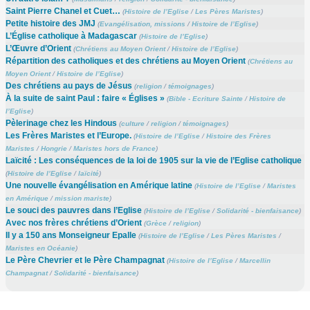
Saint Pierre Chanel et Cuet…
(
Histoire de l’Eglise
/
Les Pères Maristes
)
Petite histoire des JMJ
(
Evangélisation, missions
/
Histoire de l’Eglise
)
L’Église catholique à Madagascar
(
Histoire de l’Eglise
)
L’Œuvre d’Orient
(
Chrétiens au Moyen Orient
/
Histoire de l’Eglise
)
Répartition des catholiques et des chrétiens au Moyen Orient
(
Chrétiens au
Moyen Orient
/
Histoire de l’Eglise
)
Des chrétiens au pays de Jésus
(
religion
/
témoignages
)
À la suite de saint Paul : faire « Églises »
(
Bible - Ecriture Sainte
/
Histoire de
l’Eglise
)
Pèlerinage chez les Hindous
(
culture
/
religion
/
témoignages
)
Les Frères Maristes et l’Europe.
(
Histoire de l’Eglise
/
Histoire des Frères
Maristes
/
Hongrie
/
Maristes hors de France
)
Laïcité : Les conséquences de la loi de 1905 sur la vie de l’Eglise catholique
(
Histoire de l’Eglise
/
laïcité
)
Une nouvelle évangélisation en Amérique latine
(
Histoire de l’Eglise
/
Maristes
en Amérique
/
mission mariste
)
Le souci des pauvres dans l’Eglise
(
Histoire de l’Eglise
/
Solidarité - bienfaisance
)
Avec nos frères chrétiens d’Orient
(
Grèce
/
religion
)
Il y a 150 ans Monseigneur Epalle
(
Histoire de l’Eglise
/
Les Pères Maristes
/
Maristes en Océanie
)
Le Père Chevrier et le Père Champagnat
(
Histoire de l’Eglise
/
Marcellin
Champagnat
/
Solidarité - bienfaisance
)