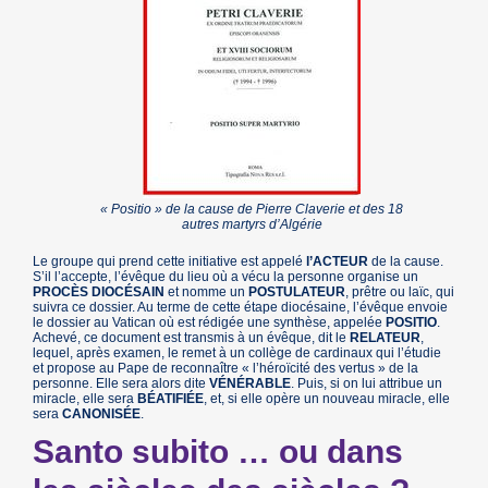
« Positio » de la cause de Pierre Claverie et des 18
autres martyrs d’Algérie
Le groupe qui prend cette initiative est appelé
l’ACTEUR
de la cause.
S’il l’accepte, l’évêque du lieu où a vécu la personne organise un
PROCÈS DIOCÉSAIN
et nomme un
POSTULATEUR
, prêtre ou laïc, qui
suivra ce dossier. Au terme de cette étape diocésaine, l’évêque envoie
le dossier au Vatican où est rédigée une synthèse, appelée
POSITIO
.
Achevé, ce document est transmis à un évêque, dit le
RELATEUR
,
lequel, après examen, le remet à un collège de cardinaux qui l’étudie
et propose au Pape de reconnaître « l’héroïcité des vertus » de la
personne. Elle sera alors dite
VÉNÉRABLE
. Puis, si on lui attribue un
miracle, elle sera
BÉATIFIÉE
, et, si elle opère un nouveau miracle, elle
sera
CANONISÉE
.
Santo subito … ou dans