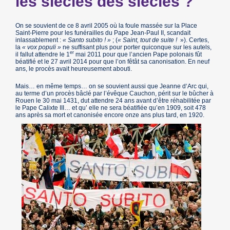
les siècles des siècles ?
On se souvient de ce 8 avril 2005 où la foule massée sur la Place
Saint-Pierre pour les funérailles du Pape Jean-Paul II, scandait
inlassablement :
« Santo subito ! »
; (
« Saint, tout de suite !
»). Certes,
la
« vox populi »
ne suffisant plus pour porter quiconque sur les autels,
er
il fallut attendre le 1
mai 2011 pour que l’ancien Pape polonais fût
béatifié et le 27 avril 2014 pour que l’on fêtât sa canonisation. En neuf
ans, le procès avait heureusement abouti.
Mais… en même temps… on se souvient aussi que Jeanne d‘Arc qui,
au terme d’un procès bâclé par l’évêque Cauchon, périt sur le bûcher à
Rouen le 30 mai 1431, dut attendre 24 ans avant d’être réhabilitée par
le Pape Calixte III… et qu’ elle ne sera béatifiée qu’en 1909, soit 478
ans après sa mort et canonisée encore onze ans plus tard, en 1920.