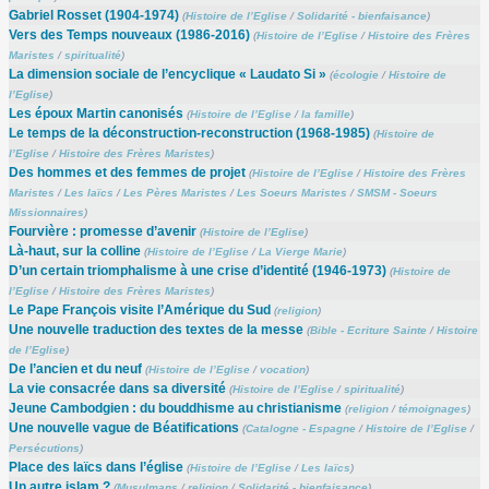
Gabriel Rosset (1904-1974)
(
Histoire de l’Eglise
/
Solidarité - bienfaisance
)
Vers des Temps nouveaux (1986-2016)
(
Histoire de l’Eglise
/
Histoire des Frères
Maristes
/
spiritualité
)
La dimension sociale de l’encyclique « Laudato Si »
(
écologie
/
Histoire de
l’Eglise
)
Les époux Martin canonisés
(
Histoire de l’Eglise
/
la famille
)
Le temps de la déconstruction-reconstruction (1968-1985)
(
Histoire de
l’Eglise
/
Histoire des Frères Maristes
)
Des hommes et des femmes de projet
(
Histoire de l’Eglise
/
Histoire des Frères
Maristes
/
Les laïcs
/
Les Pères Maristes
/
Les Soeurs Maristes
/
SMSM - Soeurs
Missionnaires
)
Fourvière : promesse d’avenir
(
Histoire de l’Eglise
)
Là-haut, sur la colline
(
Histoire de l’Eglise
/
La Vierge Marie
)
D’un certain triomphalisme à une crise d’identité (1946-1973)
(
Histoire de
l’Eglise
/
Histoire des Frères Maristes
)
Le Pape François visite l’Amérique du Sud
(
religion
)
Une nouvelle traduction des textes de la messe
(
Bible - Ecriture Sainte
/
Histoire
de l’Eglise
)
De l’ancien et du neuf
(
Histoire de l’Eglise
/
vocation
)
La vie consacrée dans sa diversité
(
Histoire de l’Eglise
/
spiritualité
)
Jeune Cambodgien : du bouddhisme au christianisme
(
religion
/
témoignages
)
Une nouvelle vague de Béatifications
(
Catalogne - Espagne
/
Histoire de l’Eglise
/
Persécutions
)
Place des laïcs dans l’église
(
Histoire de l’Eglise
/
Les laïcs
)
Un autre islam ?
(
Musulmans
/
religion
/
Solidarité - bienfaisance
)