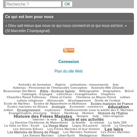
Ce qui est bon pour nous
« Dieu sait mieux que nous ce qui nous convient et ce qui nous est bon. »
(St Marcellin Champagnat)
Connexion
Plan du site Web
117/2471
40/2471
107/2471
186/2471
99/2471
Activités de formation
Algérie
animations - mouvements
Arts
45/2471
62/2471
Aubenas : Pensionnat de l’Immaculée Conception
Australie-Nlle Zélande
598/2471
42/2471
368/2471
149/2471
382/2471
Beaucamps Ste-Marie
Bible - Ecriture Sainte
Bibliographie
biographies
Brésil
477/2471
92/2471
146/2471
Catalogne - Espagne
catéchèse - évangélisation
Chapitres
91/2471
219/2471
447/2471
36/2471
Chazelles Raoul Follereau
Chine et Corée
Chrétiens au Moyen Orient
culture
95/2471
56/2471
203/2471
26/2471
culture religieuse
démocratie
développement
Droits de l’enfant
176/2471
835/2471
304/2471
Ecole de Marlhes
Ecoles de Matzenheim et Mulhouse
Ecoles maristes de France
éducation
673/2471
73/2471
1503/2471
197/2471
Ecoles maristes en Alsace
écologie
Economie - commerce
734/2471
189/2471
45/2471
169/2471
enfant
Enseignement
espérance
Etablissements sous la tutelle des F. Maristes
368/2471
87/2471
180/2471
609/2471
1489/2471
Evangélisation, missions
Grèce
Handicap
Histoire
Histoire de l’Eglise
Histoire des Frères Maristes
110/2471
7/2471
117/2471
205/2471
Hongrie
Inde
Inter-religieux
L’école et ses activités
1154/2471
39/2471
Internet - le web
421/2471
159/2471
29/2471
74/2471
La Doctrine Chrétienne de Matzenheim
la famille
la retraite
La Valla 200
682/2471
386/2471
209/2471
248/2471
81/2471
La Valla en Gier - Ecole
La Vierge Marie
Lagny St-Laurent
laïcité
Le Cheylard
Les laïcs
99/2471
1401/2471
626/2471
Les Anciens Elèves
Les Frères Maristes et leur histoire
341/2471
412/2471
317/2471
Les Maristes de Bourg de Péage
Les Maristes Toulouse
Les Pères Maristes
118/2471
158/2471
32/2471
779/2471
Les Soeurs Maristes
Liban-Syrie
Madagascar
Malaisie