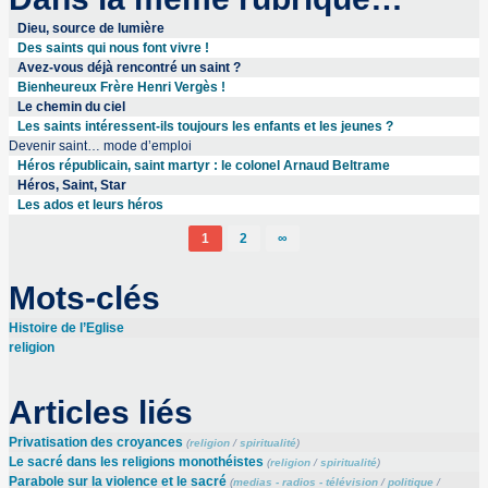
Dieu, source de lumière
Des saints qui nous font vivre !
Avez-vous déjà rencontré un saint ?
Bienheureux Frère Henri Vergès !
Le chemin du ciel
Les saints intéressent-ils toujours les enfants et les jeunes ?
Devenir saint… mode d’emploi
Héros républicain, saint martyr : le colonel Arnaud Beltrame
Héros, Saint, Star
Les ados et leurs héros
1
2
∞
Mots-clés
Histoire de l’Eglise
religion
Articles liés
Privatisation des croyances
(
religion
/
spiritualité
)
Le sacré dans les religions monothéistes
(
religion
/
spiritualité
)
Parabole sur la violence et le sacré
(
medias - radios - télévision
/
politique
/