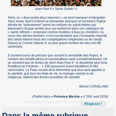
Jean-Paul II « Santo Subito ! »
Alors, ce
« deux poids deux mesures »
, ne peut manquer d’interpeller.
Sans doute, faut-il d’abord se demander pourquoi et comment l’Église
décide de "
sélectionner
" parmi les millions de saints fidèles qui
trépassent chaque année ceux qui rentreront dans son catalogue de
« saints officiels »
proposés comme modèles à tous les chrétiens. Au
cours des siècles derniers, il est incontestable que l’écrasante majorité
des saints étaient issus des congrégations religieuses ou du clergé.
Depuis le Concile Vatican II, un plus grand nombre de laïcs ont été
canonisés.
Il convient aussi de préciser que suivant la sensibilité des Papes, le
nombre des béatifications et canonisations varie considérablement. On
se souvient que du temps de saint Jean-Paul II - le deuxième plus long
Pontificat de l’Histoire – 1 338 personnes furent béatifiées et 482
canonisées. Le Pape voulait ainsi démontrer que tous sont appelés à
la sainteté, que tous les états de vie, le mariage comme la vie
religieuse, étaient des formes possibles de sainteté.
Michel CATHELAND
(Publié dans
« Présence Mariste »
n°299, avril 2019)
Réagissez !
Dans la même rubrique…