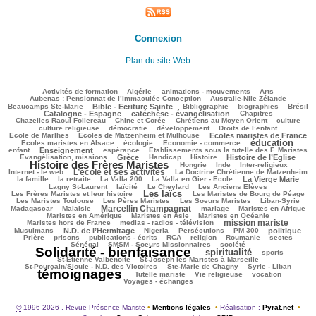
Connexion
Plan du site Web
100/2877
63/2877
148/2877
316/2877
73/2877
Activités de formation
Algérie
animations - mouvements
Arts
52/2877
92/2877
Aubenas : Pensionnat de l’Immaculée Conception
Australie-Nlle Zélande
672/2877
56/2877
557/2877
104/2877
858/2877
Beaucamps Ste-Marie
Bible - Ecriture Sainte
Bibliographie
biographies
Brésil
629/2877
201/2877
132/2877
Catalogne - Espagne
catéchèse - évangélisation
Chapitres
102/2877
275/2877
417/2877
36/2877
Chazelles Raoul Follereau
Chine et Corée
Chrétiens au Moyen Orient
culture
107/2877
117/2877
163/2877
9/2877
culture religieuse
démocratie
développement
Droits de l’enfant
136/2877
908/2877
257/2877
Ecole de Marlhes
Ecoles de Matzenheim et Mulhouse
Ecoles maristes de France
éducation
596/2877
100/2877
1542/2877
107/2877
Ecoles maristes en Alsace
écologie
Economie - commerce
834/2877
196/2877
65/2877
226/2877
enfant
Enseignement
espérance
Etablissements sous la tutelle des F. Maristes
684/2877
68/2877
280/2877
880/2877
1885/2877
Evangélisation, missions
Grèce
Handicap
Histoire
Histoire de l’Eglise
Histoire des Frères Maristes
153/2877
54/2877
143/2877
155/2877
Hongrie
Inde
Inter-religieux
L’école et ses activités
1097/2877
48/2877
319/2877
Internet - le web
La Doctrine Chrétienne de Matzenheim
108/2877
60/2877
77/2877
688/2877
419/2877
la famille
la retraite
La Valla 200
La Valla en Gier - Ecole
La Vierge Marie
352/2877
255/2877
68/2877
137/2877
Lagny St-Laurent
laïcité
Le Cheylard
Les Anciens Elèves
Les laïcs
1540/2877
460/2877
227/2877
Les Frères Maristes et leur histoire
Les Maristes de Bourg de Péage
555/2877
437/2877
104/2877
216/2877
Les Maristes Toulouse
Les Pères Maristes
Les Soeurs Maristes
Liban-Syrie
Marcellin Champagnat
25/2877
1167/2877
47/2877
438/2877
454/2877
Madagascar
Malaisie
mariage
Maristes en Afrique
301/2877
75/2877
454/2877
Maristes en Amérique
Maristes en Asie
Maristes en Océanie
mission mariste
279/2877
1121/2877
78/2877
Maristes hors de France
medias - radios - télévision
876/2877
55/2877
167/2877
147/2877
673/2877
205/2877
Musulmans
N.D. de l’Hermitage
Nigeria
Persécutions
PM 300
politique
113/2877
282/2877
127/2877
224/2877
46/2877
43/2877
66/2877
Prière
prisons
publications - écrits
RCA
religion
Roumanie
sectes
378/2877
293/2877
2718/2877
Sénégal
SMSM - Soeurs Missionnaires
société
Solidarité - bienfaisance
spiritualité
1550/2877
334/2877
236/2877
sports
82/2877
119/2877
St-Etienne Valbenoîte
St-Joseph les Maristes à Marseille
53/2877
37/2877
2877/2877
St-Pourçain/Sioule - N.D. des Victoires
Ste-Marie de Chagny
Syrie - Liban
témoignages
160/2877
174/2877
583/2877
596/2877
Tutelle mariste
Vie religieuse
vocation
Voyages - échanges
©
1996-2026 , Revue Présence Mariste
•
Mentions légales
•
Réalisation :
Pyrat.net
•