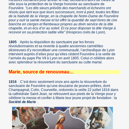
ville sous la protection de la Vierge honorée au sanctuaire de
Fourvière.
“Les dits sieurs prévôts des marchands et échevins ont
résolu que tant eux que leurs successeurs, iront à pied, toutes les fêtes
de la Nativité de la Vierge, en la chapelle de Notre-Dame de Fourvière
pour y ouïr la sainte messe et lui offrir la quantité de sept livres de cire
blanche en cierges et flambeaux propres au divin service de la dite
chapelle, et un écu d’or au soleil. Et ce pour disposer la dite Vierge à
recevoir en sa protection ladite ville”
(Hospices civils de Lyon).
1805
: Après la réquisition du sanctuaire par les forces
révolutionnaires et sa revente à quatre anciennes carmélites
désireuses d’y reconstituer une communauté, l’archevêque de Lyon
intervient auprès d’elles pour qu’elles cèdent Fourvière à la veille de
l’arrivée du pape Pie VII à Lyon en avril 1805. Celui-ci célèbre alors
avec splendeur la réouverture du sanctuaire au culte marial.
Marie, source de renouveau…
1816
: C’est donc seulement onze ans après la réouverture du
sanctuaire de Fourvière qu’une douzaine de jeunes prêtres, dont
Champagnat, Colin, Courveille, ordonnés la veille 22 juillet 1816 dans
la cathédrale Saint-Jean, se retrouvent aux pieds de la Vierge pour y
célébrer la messe et confier à Marie leur jeune projet de fondation : la
Société de Marie
.