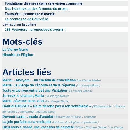
Fondations diverses dans une vision commune
Des hommes et des femmes de projet
Fourvière : promesse d’avenir
La promesse de Fourvière
Là-haut, sur la colline
288 Fourvière : promesses d’avenir !
Mots-clés
La Vierge Marie
Histoire de l’Eglise
Articles liés
Marie… Maryam… un chemin de conciliation
(
La Vierge Marie
)
Marie : la Vierge de l’écoute et de la réponse
(
La Vierge Marie
)
Toute vraie rencontre est une Visitation
(
La Vierge Marie
)
Je veux te chanter, Marie
(
La Vierge Marie
)
Marie, pèlerine dans la foi
(
La Vierge Marie
)
Gabriel ROSSET « Ne te dérobe pas à ton semblable »
(
Bibliographie
/
Histoire
de l’Eglise
/
Solidarité - bienfaisance
)
Devenir saint… mode d’emploi
(
Histoire de l’Eglise
/
religion
)
La joie parfaite ou la vraie joie
(
Histoire de l’Eglise
/
spiritualité
)
Dieu nous a donné une vocation de sainteté
(
Bible - Ecriture Sainte
/
La Vierge