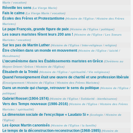
Marie
/
vocation
)
Réveille tes sens
(
La Vierge Marie
)
Fais le calme
(
La Vierge Marie
/
vocation
)
Écoles des Frères et Protestantisme
(
Histoire de l’Eglise
/
Histoire des Frères
Maristes
)
Le pape François, grande figure de paix
(
Histoire de l’Eglise
/
politique
)
Les sœurs maristes fêtent leurs 200 ans !
(
Histoire de l’Eglise
/
Les Soeurs
Maristes
/
vocation
)
Sur les pas de Martin Luther
(
Histoire de l’Eglise
/
Inter-religieux
/
religion
)
Être chrétien dans un monde en mouvement
(
Histoire de l’Eglise
/
laïcité
/
Musulmans
)
L’œcuménisme dans les Établissements maristes en Grèce
(
Chrétiens au
Moyen Orient
/
Grèce
/
Histoire de l’Eglise
)
Élisabeth de la Trinité
(
Histoire de l’Eglise
/
spiritualité
/
Vie religieuse
)
Quand l’enseignement était une œuvre de charité et une profession libérale
(
Enseignement
/
Histoire de l’Eglise
/
Histoire des Frères Maristes
)
Dans un monde qui change, retrouver le sens du politique
(
Histoire de l’Eglise
/
politique
)
Gabriel Rosset (1904-1974)
(
Histoire de l’Eglise
/
Solidarité - bienfaisance
)
Vers des Temps nouveaux (1986-2016)
(
Histoire de l’Eglise
/
Histoire des Frères
Maristes
/
spiritualité
)
La dimension sociale de l’encyclique « Laudato Si »
(
écologie
/
Histoire de
l’Eglise
)
Les époux Martin canonisés
(
Histoire de l’Eglise
/
la famille
)
Le temps de la déconstruction-reconstruction (1968-1985)
(
Histoire de