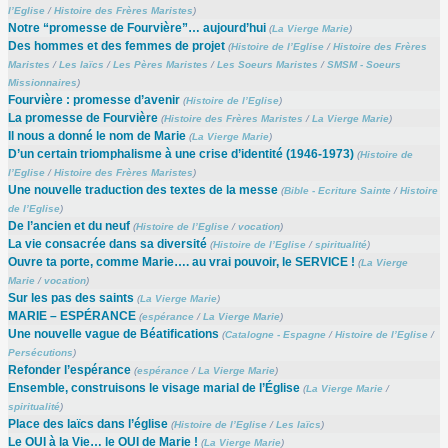
l’Eglise
/
Histoire des Frères Maristes
)
Notre “promesse de Fourvière”… aujourd’hui
(
La Vierge Marie
)
Des hommes et des femmes de projet
(
Histoire de l’Eglise
/
Histoire des Frères
Maristes
/
Les laïcs
/
Les Pères Maristes
/
Les Soeurs Maristes
/
SMSM - Soeurs
Missionnaires
)
Fourvière : promesse d’avenir
(
Histoire de l’Eglise
)
La promesse de Fourvière
(
Histoire des Frères Maristes
/
La Vierge Marie
)
Il nous a donné le nom de Marie
(
La Vierge Marie
)
D’un certain triomphalisme à une crise d’identité (1946-1973)
(
Histoire de
l’Eglise
/
Histoire des Frères Maristes
)
Une nouvelle traduction des textes de la messe
(
Bible - Ecriture Sainte
/
Histoire
de l’Eglise
)
De l’ancien et du neuf
(
Histoire de l’Eglise
/
vocation
)
La vie consacrée dans sa diversité
(
Histoire de l’Eglise
/
spiritualité
)
Ouvre ta porte, comme Marie…. au vrai pouvoir, le SERVICE !
(
La Vierge
Marie
/
vocation
)
Sur les pas des saints
(
La Vierge Marie
)
MARIE – ESPÉRANCE
(
espérance
/
La Vierge Marie
)
Une nouvelle vague de Béatifications
(
Catalogne - Espagne
/
Histoire de l’Eglise
/
Persécutions
)
Refonder l’espérance
(
espérance
/
La Vierge Marie
)
Ensemble, construisons le visage marial de l’Église
(
La Vierge Marie
/
spiritualité
)
Place des laïcs dans l’église
(
Histoire de l’Eglise
/
Les laïcs
)
Le OUI à la Vie… le OUI de Marie !
(
La Vierge Marie
)