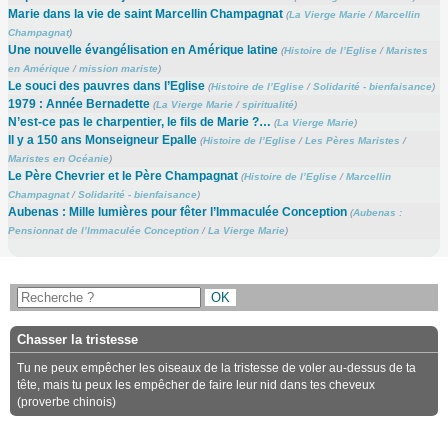
Marie dans la vie de saint Marcellin Champagnat
(
La Vierge Marie
/
Marcellin
Champagnat
)
Une nouvelle évangélisation en Amérique latine
(
Histoire de l’Eglise
/
Maristes
en Amérique
/
mission mariste
)
Le souci des pauvres dans l’Eglise
(
Histoire de l’Eglise
/
Solidarité - bienfaisance
)
1979 : Année Bernadette
(
La Vierge Marie
/
spiritualité
)
N’est-ce pas le charpentier, le fils de Marie ?…
(
La Vierge Marie
)
Il y a 150 ans Monseigneur Epalle
(
Histoire de l’Eglise
/
Les Pères Maristes
/
Maristes en Océanie
)
Le Père Chevrier et le Père Champagnat
(
Histoire de l’Eglise
/
Marcellin
Champagnat
/
Solidarité - bienfaisance
)
Aubenas : Mille lumières pour fêter l’Immaculée Conception
(
Aubenas :
Pensionnat de l’Immaculée Conception
/
La Vierge Marie
)
Chasser la tristesse
Tu ne peux empêcher les oiseaux de la tristesse de voler au-dessus de ta
tête, mais tu peux les empêcher de faire leur nid dans tes cheveux
(proverbe chinois)