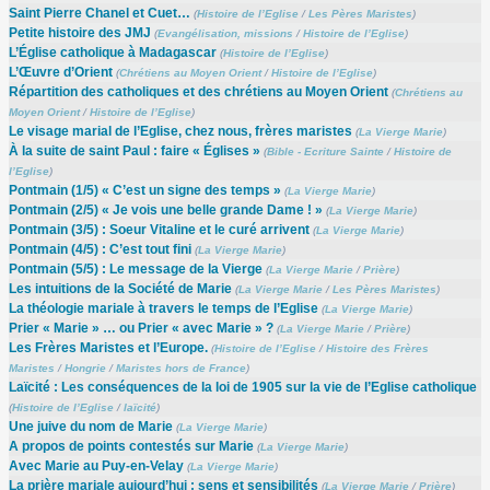
Saint Pierre Chanel et Cuet…
(
Histoire de l’Eglise
/
Les Pères Maristes
)
Petite histoire des JMJ
(
Evangélisation, missions
/
Histoire de l’Eglise
)
L’Église catholique à Madagascar
(
Histoire de l’Eglise
)
L’Œuvre d’Orient
(
Chrétiens au Moyen Orient
/
Histoire de l’Eglise
)
Répartition des catholiques et des chrétiens au Moyen Orient
(
Chrétiens au
Moyen Orient
/
Histoire de l’Eglise
)
Le visage marial de l’Eglise, chez nous, frères maristes
(
La Vierge Marie
)
À la suite de saint Paul : faire « Églises »
(
Bible - Ecriture Sainte
/
Histoire de
l’Eglise
)
Pontmain (1/5) « C’est un signe des temps »
(
La Vierge Marie
)
Pontmain (2/5) « Je vois une belle grande Dame ! »
(
La Vierge Marie
)
Pontmain (3/5) : Soeur Vitaline et le curé arrivent
(
La Vierge Marie
)
Pontmain (4/5) : C’est tout fini
(
La Vierge Marie
)
Pontmain (5/5) : Le message de la Vierge
(
La Vierge Marie
/
Prière
)
Les intuitions de la Société de Marie
(
La Vierge Marie
/
Les Pères Maristes
)
La théologie mariale à travers le temps de l’Eglise
(
La Vierge Marie
)
Prier « Marie » … ou Prier « avec Marie » ?
(
La Vierge Marie
/
Prière
)
Les Frères Maristes et l’Europe.
(
Histoire de l’Eglise
/
Histoire des Frères
Maristes
/
Hongrie
/
Maristes hors de France
)
Laïcité : Les conséquences de la loi de 1905 sur la vie de l’Eglise catholique
(
Histoire de l’Eglise
/
laïcité
)
Une juive du nom de Marie
(
La Vierge Marie
)
A propos de points contestés sur Marie
(
La Vierge Marie
)
Avec Marie au Puy-en-Velay
(
La Vierge Marie
)
La prière mariale aujourd’hui : sens et sensibilités
(
La Vierge Marie
/
Prière
)