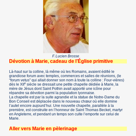
F. Lucien Brosse
Dévotion à Marie, cadeau de l’Église primitive
Là-haut sur la colline, là même où les Romains, avaient édifié le
grandiose forum avec temples, commerces et salles de réunions, (le
“forum vetus” qui allait donner son nom à toute la colline : Four-vières)
e
dès le XII
siècle se dressait une petite chapelle dédiée à Marie, la
mère de Jésus dont Saint Pothin avait apporté une icône pour
répandre sa dévotion parmi la population lyonnaise.
La chapelle est par la suite agrandie et la statue de Notre-Dame du
Bon Conseil est déplacée dans le nouveau chœur où elle domine
l’autel encore aujourd’hui. Une nouvelle chapelle, parallèle à la
première, est construite en l’honneur de Saint Thomas Becket, martyr
en Angleterre, et pendant un temps son culte l’emporte sur celui de
Marie.
Aller vers Marie en pèlerinage