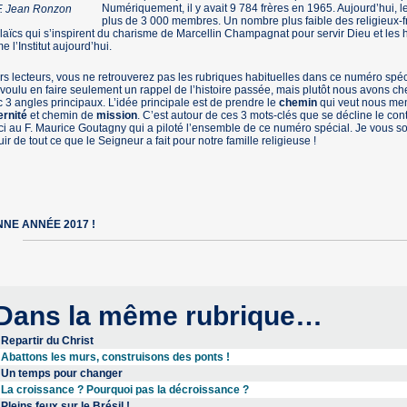
Numériquement, il y avait 9 784 frères en 1965. Aujourd’hui, 
F. Jean Ronzon
plus de 3 000 membres. Un nombre plus faible des religieux-
laïcs qui s’inspirent du charisme de Marcellin Champagnat pour servir Dieu et les ho
e l’Institut aujourd’hui.
s lecteurs, vous ne retrouverez pas les rubriques habituelles dans ce numéro spé
voulu en faire seulement un rappel de l’histoire passée, mais plutôt nous avons cher
 3 angles principaux. L’idée principale est de prendre le
chemin
qui veut nous men
ernité
et chemin de
mission
. C’est autour de ces 3 mots-clés que se décline le c
i au F. Maurice Goutagny qui a piloté l’ensemble de ce numéro spécial. Je vous so
uir de tout ce que le Seigneur a fait pour notre famille religieuse !
NE ANNÉE 2017 !
Dans la même rubrique…
Repartir du Christ
Abattons les murs, construisons des ponts !
Un temps pour changer
La croissance ? Pourquoi pas la décroissance ?
Pleins feux sur le Brésil !