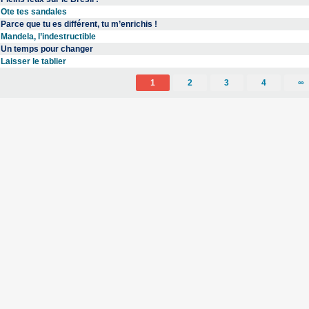
Ote tes sandales
Parce que tu es différent, tu m’enrichis !
Mandela, l’indestructible
Un temps pour changer
Laisser le tablier
1
2
3
4
∞