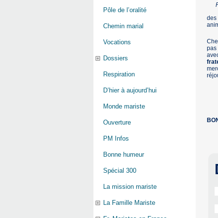
Pôle de l’oralité
des 
anim
Chemin marial
Cher
Vocations
pas 
avec
Dossiers
frat
merc
Respiration
réjo
D’hier à aujourd’hui
Monde mariste
BON
Ouverture
PM Infos
Bonne humeur
Spécial 300
La mission mariste
La Famille Mariste