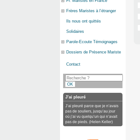
Fr. Maristes en France
Frères Maristes à l’étranger
Ils nous ont quittés
Solidaires
Parole-Ecoute Témoignages
Dossiers de Présence Mariste
Contact
J’ai pleuré
J’ai pleuré parce que je n’avais
pas de souliers, jusqu’au jour
où j’ai vu quelqu’un qui n’avait
pas de pieds. (Helen Keller)