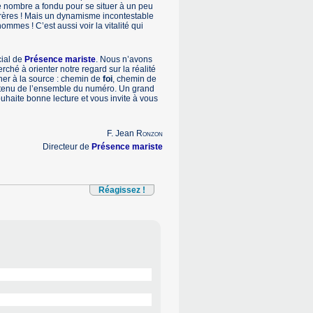
le nombre a fondu pour se situer à un peu
frères ! Mais un dynamisme incontestable
mmes ! C’est aussi voir la vitalité qui
cial de
Présence mariste
. Nous n’avons
ché à orienter notre regard sur la réalité
er à la source : chemin de
foi
, chemin de
ontenu de l’ensemble du numéro. Un grand
uhaite bonne lecture et vous invite à vous
F. Jean
Ronzon
Directeur de
Présence mariste
Réagissez !