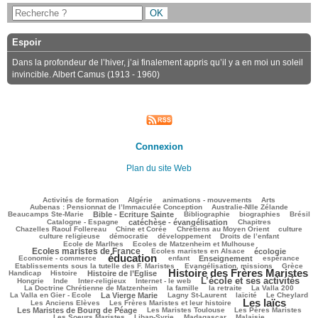
Espoir
Dans la profondeur de l’hiver, j’ai finalement appris qu’il y a en moi un soleil
invincible. Albert Camus (1913 - 1960)
Connexion
Plan du site Web
182/2484
45/2484
136/2484
195/2484
109/2484
Activités de formation
Algérie
animations - mouvements
Arts
66/2484
89/2484
Aubenas : Pensionnat de l’Immaculée Conception
Australie-Nlle Zélande
632/2484
44/2484
364/2484
160/2484
415/2484
Beaucamps Ste-Marie
Bible - Ecriture Sainte
Bibliographie
biographies
Brésil
583/2484
118/2484
150/2484
Catalogne - Espagne
catéchèse - évangélisation
Chapitres
116/2484
254/2484
465/2484
30/2484
Chazelles Raoul Follereau
Chine et Corée
Chrétiens au Moyen Orient
culture
91/2484
49/2484
209/2484
21/2484
culture religieuse
démocratie
développement
Droits de l’enfant
162/2484
1033/2484
Ecole de Marlhes
Ecoles de Matzenheim et Mulhouse
Ecoles maristes de France
311/2484
633/2484
64/2484
Ecoles maristes en Alsace
écologie
éducation
1576/2484
203/2484
823/2484
230/2484
39/2484
Economie - commerce
enfant
Enseignement
espérance
170/2484
407/2484
79/2484
Etablissements sous la tutelle des F. Maristes
Evangélisation, missions
Grèce
Histoire des Frères Maristes
153/2484
663/2484
1623/2484
123/2484
Handicap
Histoire
Histoire de l’Eglise
L’école et ses activités
8/2484
117/2484
222/2484
1136/2484
32/2484
Hongrie
Inde
Inter-religieux
Internet - le web
414/2484
148/2484
26/2484
81/2484
La Doctrine Chrétienne de Matzenheim
la famille
la retraite
La Valla 200
674/2484
378/2484
234/2484
237/2484
80/2484
La Valla en Gier - Ecole
La Vierge Marie
Lagny St-Laurent
laïcité
Le Cheylard
Les laïcs
84/2484
1708/2484
588/2484
Les Anciens Elèves
Les Frères Maristes et leur histoire
314/2484
454/2484
336/2484
Les Maristes de Bourg de Péage
Les Maristes Toulouse
Les Pères Maristes
110/2484
174/2484
45/2484
799/2484
Les Soeurs Maristes
Liban-Syrie
Madagascar
Malaisie