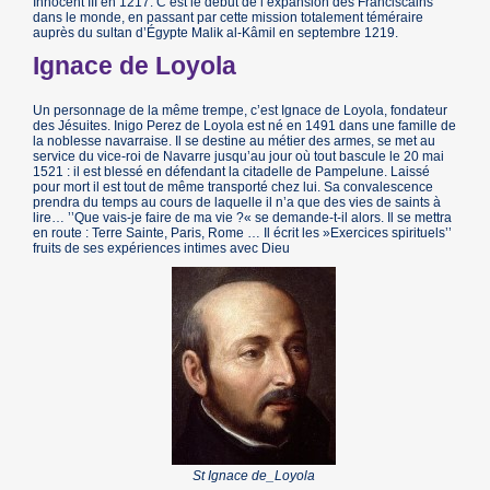
Innocent III en 1217. C’est le début de l’expansion des Franciscains
dans le monde, en passant par cette mission totalement téméraire
auprès du sultan d’Égypte Malik al-Kâmil en septembre 1219.
Ignace de Loyola
Un personnage de la même trempe, c’est Ignace de Loyola, fondateur
des Jésuites. Inigo Perez de Loyola est né en 1491 dans une famille de
la noblesse navarraise. Il se destine au métier des armes, se met au
service du vice-roi de Navarre jusqu’au jour où tout bascule le 20 mai
1521 : il est blessé en défendant la citadelle de Pampelune. Laissé
pour mort il est tout de même transporté chez lui. Sa convalescence
prendra du temps au cours de laquelle il n’a que des vies de saints à
lire… ’’Que vais-je faire de ma vie ?« se demande-t-il alors. Il se mettra
en route : Terre Sainte, Paris, Rome … Il écrit les »Exercices spirituels’’
fruits de ses expériences intimes avec Dieu
St Ignace de_Loyola