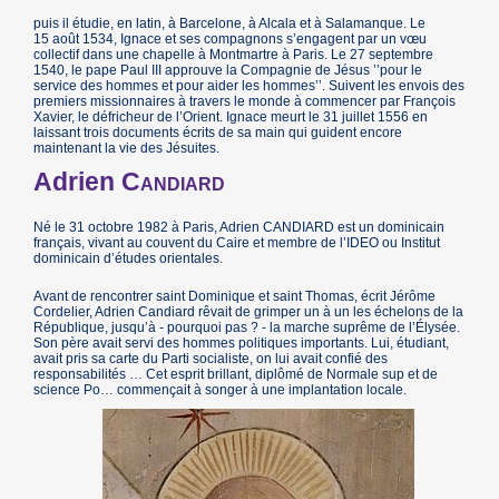
puis il étudie, en latin, à Barcelone, à Alcala et à Salamanque. Le
15 août 1534, Ignace et ses compagnons s’engagent par un vœu
collectif dans une chapelle à Montmartre à Paris. Le 27 septembre
1540, le pape Paul III approuve la Compagnie de Jésus ’’pour le
service des hommes et pour aider les hommes’’. Suivent les envois des
premiers missionnaires à travers le monde à commencer par François
Xavier, le défricheur de l’Orient. Ignace meurt le 31 juillet 1556 en
laissant trois documents écrits de sa main qui guident encore
maintenant la vie des Jésuites.
Adrien
Candiard
Né le 31 octobre 1982 à Paris, Adrien CANDIARD est un dominicain
français, vivant au couvent du Caire et membre de l’IDEO ou Institut
dominicain d’études orientales.
Avant de rencontrer saint Dominique et saint Thomas, écrit Jérôme
Cordelier, Adrien Candiard rêvait de grimper un à un les échelons de la
République, jusqu’à - pourquoi pas ? - la marche suprême de l’Élysée.
Son père avait servi des hommes politiques importants. Lui, étudiant,
avait pris sa carte du Parti socialiste, on lui avait confié des
responsabilités … Cet esprit brillant, diplômé de Normale sup et de
science Po… commençait à songer à une implantation locale.