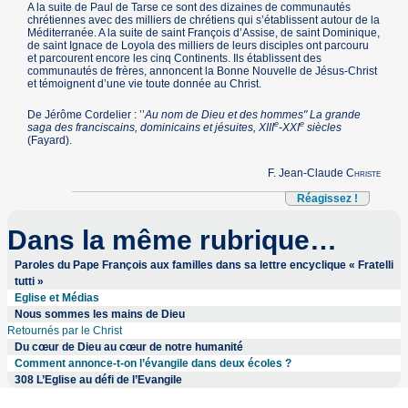
A la suite de Paul de Tarse ce sont des dizaines de communautés
chrétiennes avec des milliers de chrétiens qui s’établissent autour de la
Méditerranée. A la suite de saint François d’Assise, de saint Dominique,
de saint Ignace de Loyola des milliers de leurs disciples ont parcouru
et parcourent encore les cinq Continents. Ils établissent des
communautés de frères, annoncent la Bonne Nouvelle de Jésus-Christ
et témoignent d’une vie toute donnée au Christ.
De Jérôme Cordelier : ’’
Au nom de Dieu et des hommes" La grande
e
e
saga des franciscains, dominicains et jésuites, XIII
-XXI
siècles
(Fayard).
F. Jean-Claude
Christe
Réagissez !
Dans la même rubrique…
Paroles du Pape François aux familles dans sa lettre encyclique « Fratelli
tutti »
Eglise et Médias
Nous sommes les mains de Dieu
Retournés par le Christ
Du cœur de Dieu au cœur de notre humanité
Comment annonce-t-on l’évangile dans deux écoles ?
308 L’Eglise au défi de l’Evangile