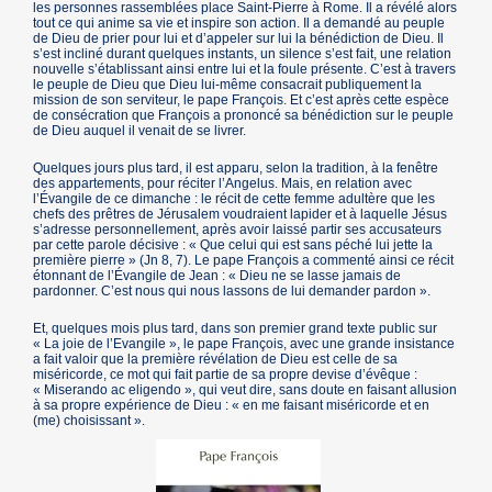
les personnes rassemblées place Saint-Pierre à Rome. Il a révélé alors
tout ce qui anime sa vie et inspire son action. Il a demandé au peuple
de Dieu de prier pour lui et d’appeler sur lui la bénédiction de Dieu. Il
s’est incliné durant quelques instants, un silence s’est fait, une relation
nouvelle s’établissant ainsi entre lui et la foule présente. C’est à travers
le peuple de Dieu que Dieu lui-même consacrait publiquement la
mission de son serviteur, le pape François. Et c’est après cette espèce
de consécration que François a prononcé sa bénédiction sur le peuple
de Dieu auquel il venait de se livrer.
Quelques jours plus tard, il est apparu, selon la tradition, à la fenêtre
des appartements, pour réciter l’Angelus. Mais, en relation avec
l’Évangile de ce dimanche : le récit de cette femme adultère que les
chefs des prêtres de Jérusalem voudraient lapider et à laquelle Jésus
s’adresse personnellement, après avoir laissé partir ses accusateurs
par cette parole décisive : « Que celui qui est sans péché lui jette la
première pierre » (Jn 8, 7). Le pape François a commenté ainsi ce récit
étonnant de l’Évangile de Jean : « Dieu ne se lasse jamais de
pardonner. C’est nous qui nous lassons de lui demander pardon ».
Et, quelques mois plus tard, dans son premier grand texte public sur
« La joie de l’Evangile », le pape François, avec une grande insistance
a fait valoir que la première révélation de Dieu est celle de sa
miséricorde, ce mot qui fait partie de sa propre devise d’évêque :
« Miserando ac eligendo », qui veut dire, sans doute en faisant allusion
à sa propre expérience de Dieu : « en me faisant miséricorde et en
(me) choisissant ».