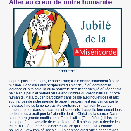
Aller au cœur de notre humanité
Logo jubilé
Depuis plus de huit ans, le pape François se donne totalement à cette
mission. Il ose aller aux périphéries du monde, là où dominent la
violence et la misère, là où la pauvreté détruit des vies, là où règnent la
haine et la peur, et partout où s’étend l’ombre du coronavirus sur notre
humanité. Mais, tout en participant sans cesse aux inquiétudes et aux
souffrances de notre monde, le pape François n’est pas vaincu par la
tristesse. Il ne se lamente pas. Au contraire : il maintient le cap de
l’espérance et, dans ses paroles et ses écrits, il appelle fermement tous
les hommes à pratiquer la fraternité dont le Christ est la source. Dans
sa dernière grande méditation « Fratelli tutti » (Tous Frères), il insiste
sur la portée universelle de cette fraternité. Il n’hésite pas à décrire les
effets, à l’intérieur de nos sociétés, de ce qu’il appelle la « charité
politique » et « l’amitié sociale ». Il s’adresse ainsi aux dirigeants des