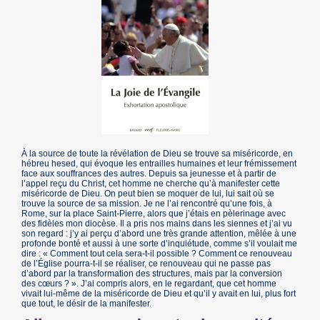
À la source de toute la révélation de Dieu se trouve sa miséricorde, en
hébreu hesed, qui évoque les entrailles humaines et leur frémissement
face aux souffrances des autres. Depuis sa jeunesse et à partir de
l’appel reçu du Christ, cet homme ne cherche qu’à manifester cette
miséricorde de Dieu. On peut bien se moquer de lui, lui sait où se
trouve la source de sa mission. Je ne l’ai rencontré qu’une fois, à
Rome, sur la place Saint-Pierre, alors que j’étais en pèlerinage avec
des fidèles mon diocèse. Il a pris nos mains dans les siennes et j’ai vu
son regard : j’y ai perçu d’abord une très grande attention, mêlée à une
profonde bonté et aussi à une sorte d’inquiétude, comme s’il voulait me
dire : « Comment tout cela sera-t-il possible ? Comment ce renouveau
de l’Église pourra-t-il se réaliser, ce renouveau qui ne passe pas
d’abord par la transformation des structures, mais par la conversion
des cœurs ? ». J’ai compris alors, en le regardant, que cet homme
vivait lui-même de la miséricorde de Dieu et qu’il y avait en lui, plus fort
que tout, le désir de la manifester.