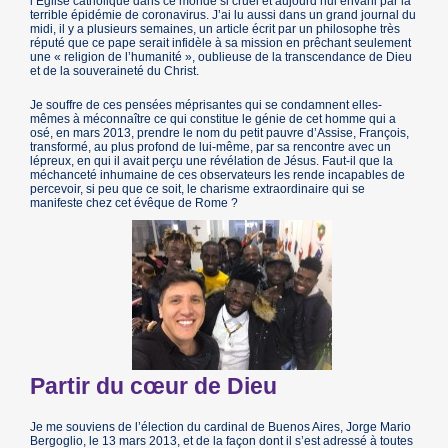
l’Église catholique dans ce monde si cruel et aujourd’hui envahi par la
terrible épidémie de coronavirus. J’ai lu aussi dans un grand journal du
midi, il y a plusieurs semaines, un article écrit par un philosophe très
réputé que ce pape serait infidèle à sa mission en prêchant seulement
une « religion de l’humanité », oublieuse de la transcendance de Dieu
et de la souveraineté du Christ.
Je souffre de ces pensées méprisantes qui se condamnent elles-
mêmes à méconnaître ce qui constitue le génie de cet homme qui a
osé, en mars 2013, prendre le nom du petit pauvre d’Assise, François,
transformé, au plus profond de lui-même, par sa rencontre avec un
lépreux, en qui il avait perçu une révélation de Jésus. Faut-il que la
méchanceté inhumaine de ces observateurs les rende incapables de
percevoir, si peu que ce soit, le charisme extraordinaire qui se
manifeste chez cet évêque de Rome ?
Partir du cœur de Dieu
Je me souviens de l’élection du cardinal de Buenos Aires, Jorge Mario
Bergoglio, le 13 mars 2013, et de la façon dont il s’est adressé à toutes