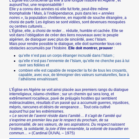
L’Église est consciente qu’elle a une longue histoire en Algérie ; et
aujourd’hui, une responsabilité !
Elle y a connu des années où elle fut forte, peut-être même
triomphaliste ! Mais, à l’indépendance, puis dans les
« années
noires »
, la population chrétienne, en majorité de souche étrangère, a
choisi de partir. Les églises se sont vidées, sont devenues mosquées
ou centres culturels…
L’Église, elle, a choisi de rester… réduite, humble et cachée. Elle se
voit dans l’obligation de créer des liens nouveaux avec le peuple
algérien, de dialoguer avec plus de sincérité, avec l’Islam.
Mais pour rendre possible le dialogue, elle doit surmonter tous ces
obstacles accumulés par l’histoire.
Elle doit montrer, prouver
:
qu’elle n’est pas un corps étranger incrusté dans l’Islam ;
qu’elle n’est pas l’ennemie de l’Islam, qu’elle ne cherche pas à lui
ravir ses fidèles et
combien elle est capable de respecter la foi de tous les croyants,
capable, avec eux, de témoigner des valeurs surnaturelles, face à
l’athéisme envahissant.
L’Église en Algérie se voit ainsi placée aux premiers rangs du dialogue
interreligieux, islamo-chrétien ; sur un chemin qui sera long, et
extrêmement rocailleux, pavé de préjugés hostiles qui semblent
indéracinables, résultats d’un passé qui a accumulé guerres, injustices,
mépris, rancunes et désirs de vengeance… Tout cela cultivé
aujourd’hui par les extrémismes.
« Le secret de l’avenir réside dans l’amitié… Il s’agit de l’amitié qui
s’exprime en premier lieu par le respect du prochain, de sa
personnalité, de ses valeurs, de ses aspirations. Du respect naissent
l’estime, la solidarité, la joie d’être ensemble, la volonté de travailler en
commun… »
(Cardinal DUVAL – 1975)