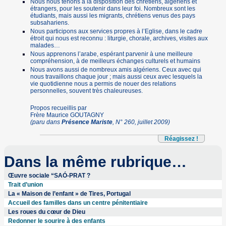
Nous nous tenons à la disposition des chrétiens, algériens et
étrangers, pour les soutenir dans leur foi. Nombreux sont les
étudiants, mais aussi les migrants, chrétiens venus des pays
subsahariens.
Nous participons aux services propres à l’Eglise, dans le cadre
étroit qui nous est reconnu : liturgie, chorale, archives, visites aux
malades…
Nous apprenons l’arabe, espérant parvenir à une meilleure
compréhension, à de meilleurs échanges culturels et humains
Nous avons aussi de nombreux amis algériens. Ceux avec qui
nous travaillons chaque jour ; mais aussi ceux avec lesquels la
vie quotidienne nous a permis de nouer des relations
personnelles, souvent très chaleureuses.
Propos recueillis par
Frère Maurice GOUTAGNY
(paru dans
Présence Mariste
, N° 260, juillet 2009)
Réagissez !
Dans la même rubrique…
Œuvre sociale “SAÓ-PRAT ?
Trait d’union
La « Maison de l’enfant » de Tires, Portugal
Accueil des familles dans un centre pénitentiaire
Les roues du cœur de Dieu
Redonner le sourire à des enfants