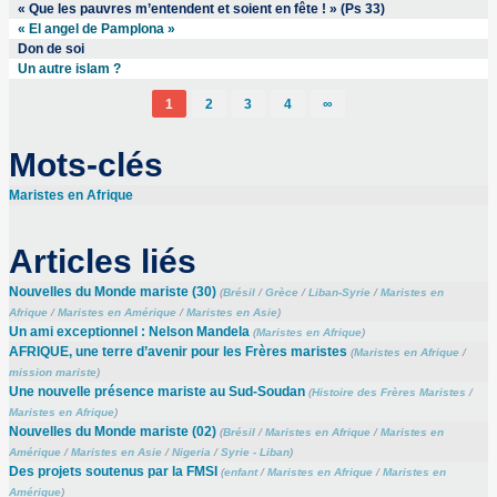
« Que les pauvres m’entendent et soient en fête ! » (Ps 33)
« El angel de Pamplona »
Don de soi
Un autre islam ?
1
2
3
4
∞
Mots-clés
Maristes en Afrique
Articles liés
Nouvelles du Monde mariste (30)
(
Brésil
/
Grèce
/
Liban-Syrie
/
Maristes en
Afrique
/
Maristes en Amérique
/
Maristes en Asie
)
Un ami exceptionnel : Nelson Mandela
(
Maristes en Afrique
)
AFRIQUE, une terre d’avenir pour les Frères maristes
(
Maristes en Afrique
/
mission mariste
)
Une nouvelle présence mariste au Sud-Soudan
(
Histoire des Frères Maristes
/
Maristes en Afrique
)
Nouvelles du Monde mariste (02)
(
Brésil
/
Maristes en Afrique
/
Maristes en
Amérique
/
Maristes en Asie
/
Nigeria
/
Syrie - Liban
)
Des projets soutenus par la FMSI
(
enfant
/
Maristes en Afrique
/
Maristes en
Amérique
)