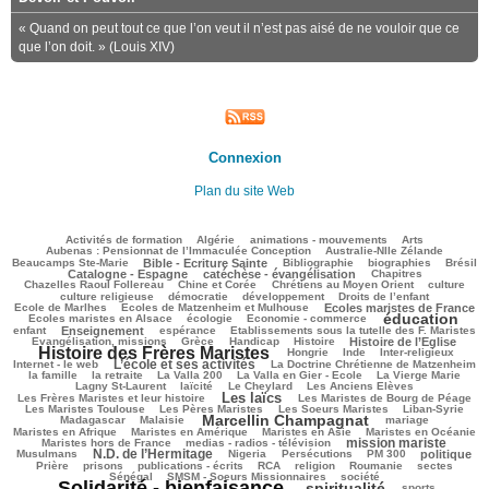
« Quand on peut tout ce que l’on veut il n’est pas aisé de ne vouloir que ce
que l’on doit. » (Louis XIV)
Connexion
Plan du site Web
123/2666
88/2666
104/2666
295/2666
85/2666
Activités de formation
Algérie
animations - mouvements
Arts
44/2666
76/2666
Aubenas : Pensionnat de l’Immaculée Conception
Australie-Nlle Zélande
701/2666
79/2666
491/2666
109/2666
774/2666
Beaucamps Ste-Marie
Bible - Ecriture Sainte
Bibliographie
biographies
Brésil
689/2666
146/2666
155/2666
Catalogne - Espagne
catéchèse - évangélisation
Chapitres
127/2666
232/2666
461/2666
30/2666
Chazelles Raoul Follereau
Chine et Corée
Chrétiens au Moyen Orient
culture
108/2666
66/2666
126/2666
8/2666
culture religieuse
démocratie
développement
Droits de l’enfant
132/2666
812/2666
226/2666
Ecole de Marlhes
Ecoles de Matzenheim et Mulhouse
Ecoles maristes de France
éducation
551/2666
147/2666
1643/2666
104/2666
Ecoles maristes en Alsace
écologie
Economie - commerce
849/2666
245/2666
42/2666
299/2666
enfant
Enseignement
espérance
Etablissements sous la tutelle des F. Maristes
557/2666
73/2666
268/2666
785/2666
1995/2666
Evangélisation, missions
Grèce
Handicap
Histoire
Histoire de l’Eglise
Histoire des Frères Maristes
144/2666
28/2666
187/2666
165/2666
Hongrie
Inde
Inter-religieux
L’école et ses activités
1011/2666
30/2666
356/2666
Internet - le web
La Doctrine Chrétienne de Matzenheim
107/2666
58/2666
68/2666
556/2666
384/2666
la famille
la retraite
La Valla 200
La Valla en Gier - Ecole
La Vierge Marie
269/2666
228/2666
57/2666
276/2666
Lagny St-Laurent
laïcité
Le Cheylard
Les Anciens Elèves
Les laïcs
1425/2666
481/2666
210/2666
Les Frères Maristes et leur histoire
Les Maristes de Bourg de Péage
441/2666
374/2666
121/2666
138/2666
Les Maristes Toulouse
Les Pères Maristes
Les Soeurs Maristes
Liban-Syrie
Marcellin Champagnat
46/2666
1477/2666
44/2666
332/2666
Madagascar
Malaisie
mariage
326/2666
316/2666
70/2666
402/2666
Maristes en Afrique
Maristes en Amérique
Maristes en Asie
Maristes en Océanie
mission mariste
295/2666
1118/2666
96/2666
Maristes hors de France
medias - radios - télévision
N.D. de l’Hermitage
1002/2666
33/2666
193/2666
170/2666
787/2666
182/2666
Musulmans
Nigeria
Persécutions
PM 300
politique
100/2666
293/2666
192/2666
275/2666
46/2666
23/2666
49/2666
Prière
prisons
publications - écrits
RCA
religion
Roumanie
sectes
281/2666
282/2666
2417/2666
Sénégal
SMSM - Soeurs Missionnaires
société
Solidarité - bienfaisance
spiritualité
1589/2666
286/2666
215/2666
sports