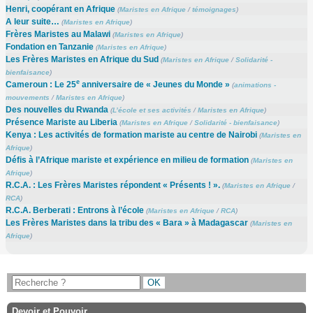
Henri, coopérant en Afrique
(
Maristes en Afrique
/
témoignages
)
A leur suite…
(
Maristes en Afrique
)
Frères Maristes au Malawi
(
Maristes en Afrique
)
Fondation en Tanzanie
(
Maristes en Afrique
)
Les Frères Maristes en Afrique du Sud
(
Maristes en Afrique
/
Solidarité -
bienfaisance
)
e
Cameroun : Le 25
anniversaire de « Jeunes du Monde »
(
animations -
mouvements
/
Maristes en Afrique
)
Des nouvelles du Rwanda
(
L’école et ses activités
/
Maristes en Afrique
)
Présence Mariste au Liberia
(
Maristes en Afrique
/
Solidarité - bienfaisance
)
Kenya : Les activités de formation mariste au centre de Nairobi
(
Maristes en
Afrique
)
Défis à l’Afrique mariste et expérience en milieu de formation
(
Maristes en
Afrique
)
R.C.A. : Les Frères Maristes répondent « Présents ! ».
(
Maristes en Afrique
/
RCA
)
R.C.A. Berberati : Entrons à l’école
(
Maristes en Afrique
/
RCA
)
Les Frères Maristes dans la tribu des « Bara » à Madagascar
(
Maristes en
Afrique
)
Devoir et Pouvoir