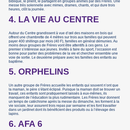
biblique, le prient, le partagent en groupes animés par des Frères. Une
messe très solennelle avec mimes, drames, chants, et qui dure trois
heures, clôt la journée.
4. LA VIE AU CENTRE
Autour du Centre grandissent à vue d’œil des maisons en bois qui
offrent une chambrette de 4 mètres sur trois aux familles qui peuvent
payer 400 shillings par mois (40 F), familles en général démunies. Au
moins deux groupes de Frères vont être attentifs à ces gens. Le
premier s’intéresse aux jeunes. Invités à faire du sport, l’occasion est
bonne pour parler des problèmes de la vie et chercher ensemble une
voie de sortie. Le deuxième prépare avec les familles des enfants au
baptême.
5. ORPHELINS
Un autre groupe de Frères accueille les enfants qui souvent n’ont que
la maman, le père s’étant éclipsé. Puisque la maman doit se trouver un
travail, ces enfants sont pratiquement laissés à eux-mêmes, ils
manquent de l’éducation la plus rudimentaire. Les Frères leur donnent
un temps de catéchisme après la messe du dimanche, les forment à la
vie sociale, leur assurent trois repas par semaine et les font travailler
dans un jardinet dont ils bénéficient des produits ou à l’élevage des
lapins.
6. AFA 6