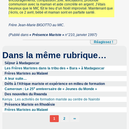
encouragements, compassion, joie, félicitations, profonde
communion avec la maman et aide concrète en argent. J’étais
heureux que le MIC fût le lieu d’un Noël improvisé. Maintenant que
j’écris, ce 2 avril, bébé et maman sont en parfaite santé.
Frère Jean-Marie BIGOTTO au MIC
.
(Publié dans
« Présence Mariste »
n°210, janvier 1997)
Réagissez !
Dans la même rubrique…
Séjour à Madagascar
Les Frères Maristes dans la tribu des « Bara » à Madagascar
Frères Maristes au Malawi
A leur suite…
Défis à l’Afrique mariste et expérience en milieu de formation
e
Cameroun : Le 25
anniversaire de « Jeunes du Monde »
Des nouvelles du Rwanda
Kenya : Les activités de formation mariste au centre de Nairobi
Présence Mariste en Rhodésie
Frères Maristes au Malawi
1
2
∞