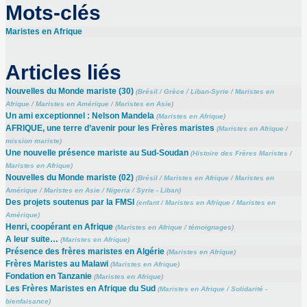
Mots-clés
Maristes en Afrique
Articles liés
Nouvelles du Monde mariste (30)
(
Brésil
/
Grèce
/
Liban-Syrie
/
Maristes en
Afrique
/
Maristes en Amérique
/
Maristes en Asie
)
Un ami exceptionnel : Nelson Mandela
(
Maristes en Afrique
)
AFRIQUE, une terre d’avenir pour les Frères maristes
(
Maristes en Afrique
/
mission mariste
)
Une nouvelle présence mariste au Sud-Soudan
(
Histoire des Frères Maristes
/
Maristes en Afrique
)
Nouvelles du Monde mariste (02)
(
Brésil
/
Maristes en Afrique
/
Maristes en
Amérique
/
Maristes en Asie
/
Nigeria
/
Syrie - Liban
)
Des projets soutenus par la FMSI
(
enfant
/
Maristes en Afrique
/
Maristes en
Amérique
)
Henri, coopérant en Afrique
(
Maristes en Afrique
/
témoignages
)
A leur suite…
(
Maristes en Afrique
)
Présence des frères maristes en Algérie
(
Maristes en Afrique
)
Frères Maristes au Malawi
(
Maristes en Afrique
)
Fondation en Tanzanie
(
Maristes en Afrique
)
Les Frères Maristes en Afrique du Sud
(
Maristes en Afrique
/
Solidarité -
bienfaisance
)