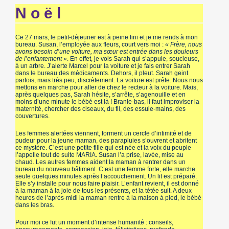
N o ë l
Ce 27 mars, le petit-déjeuner est à peine fini et je me rends à mon
bureau. Susan, l’employée aux fleurs, court vers moi :
« Frère, nous
avons besoin d’une voiture, ma sœur est entrée dans les douleurs
de l’enfantement »
. En effet, je vois Sarah qui s’appuie, soucieuse,
à un arbre. J’alerte Marcel pour la voiture et je fais entrer Sarah
dans le bureau des médicaments. Dehors, il pleut. Sarah geint
parfois, mais très peu, discrètement. La voiture est prête. Nous nous
mettons en marche pour aller de chez le recteur à la voiture. Mais,
après quelques pas, Sarah hésite, s’arrête, s’agenouille et en
moins d’une minute le bébé est là ! Branle-bas, il faut improviser la
maternité, chercher des ciseaux, du fil, des essuie-mains, des
couvertures.
Les femmes alertées viennent, forment un cercle d’intimité et de
pudeur pour la jeune maman, des parapluies s’ouvrent et abritent
ce mystère. C’est une petite fille qui est née et la voix du peuple
l’appelle tout de suite MARIA. Susan l’a prise, lavée, mise au
chaud. Les autres femmes aident la maman à rentrer dans un
bureau du nouveau bâtiment. C’est une femme forte, elle marche
seule quelques minutes après l’accouchement. Un lit est préparé.
Elle s’y installe pour nous faire plaisir. L’enfant revient, il est donné
à la maman à la joie de tous les présents, et la tétée suit. A deux
heures de l’après-midi la maman rentre à la maison à pied, le bébé
dans les bras.
Pour moi ce fut un moment d’intense humanité : conseils,