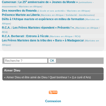
e
Cameroun : Le 25
anniversaire de « Jeunes du Monde »
(
animations -
mouvements
/
Maristes en Afrique
)
Des nouvelles du Rwanda
(
L’école et ses activités
/
Maristes en Afrique
)
Présence Mariste au Liberia
(
Maristes en Afrique
/
Solidarité - bienfaisance
)
Défis à l’Afrique mariste et expérience en milieu de formation
(
Maristes en
Afrique
)
R.C.A. : Les Frères Maristes répondent « Présents ! ».
(
Maristes en Afrique
/
RCA
)
R.C.A. Berberati : Entrons à l’école
(
Maristes en Afrique
/
RCA
)
Les Frères Maristes dans la tribu des « Bara » à Madagascar
(
Maristes en
Afrique
)
Aimer Dieu
« Aimer Dieu et être aimé de Dieu ! Quel bonheur ! » (Le curé d’Ars)
Connexion