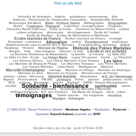
Plan du site Web
123/2937
67/2937
163/2937
266/2937
99/2937
Activités de formation
Algérie
animations - mouvements
Arts
55/2937
102/2937
Aubenas : Pensionnat de l’Immaculée Conception
Australie-Nlle Zélande
640/2937
50/2937
660/2937
127/2937
Beaucamps Ste-Marie
Bible - Ecriture Sainte
Bibliographie
biographies
868/2937
574/2937
215/2937
165/2937
Brésil
Catalogne - Espagne
catéchèse - évangélisation
Chapitres
117/2937
304/2937
412/2937
51/2937
Chazelles Raoul Follereau
Chine et Corée
Chrétiens au Moyen Orient
culture
116/2937
99/2937
161/2937
13/2937
culture religieuse
démocratie
développement
Droits de l’enfant
150/2937
1109/2937
Ecole de Marlhes
Ecoles de Matzenheim et Mulhouse
Ecoles maristes de France
279/2937
519/2937
130/2937
Ecoles maristes en Alsace
écologie
éducation
1677/2937
118/2937
822/2937
225/2937
76/2937
Economie - commerce
enfant
Enseignement
espérance
217/2937
882/2937
69/2937
Etablissements sous la tutelle des F. Maristes
Evangélisation, missions
Grèce
Histoire des Frères Maristes
235/2937
857/2937
1786/2937
176/2937
Handicap
Histoire
Histoire de l’Eglise
L’école et ses activités
29/2937
104/2937
185/2937
1213/2937
66/2937
Hongrie
Inde
Inter-religieux
Internet - le web
336/2937
89/2937
47/2937
101/2937
La Doctrine Chrétienne de Matzenheim
la famille
la retraite
La Valla 200
749/2937
447/2937
361/2937
303/2937
70/2937
La Valla en Gier - Ecole
La Vierge Marie
Lagny St-Laurent
laïcité
Le Cheylard
Les laïcs
171/2937
1635/2937
543/2937
Les Anciens Elèves
Les Frères Maristes et leur histoire
250/2937
605/2937
442/2937
Les Maristes de Bourg de Péage
Les Maristes Toulouse
Les Pères Maristes
125/2937
239/2937
36/2937
1113/2937
Les Soeurs Maristes
Liban-Syrie
Madagascar
Malaisie
Marcellin Champagnat
43/2937
461/2937
393/2937
334/2937
mariage
Maristes en Afrique
Maristes en Amérique
70/2937
449/2937
311/2937
Maristes en Asie
Maristes en Océanie
Maristes hors de France
mission mariste
1165/2937
73/2937
901/2937
52/2937
medias - radios - télévision
Musulmans
N.D. de l’Hermitage
182/2937
159/2937
739/2937
262/2937
163/2937
286/2937
165/2937
Nigeria
Persécutions
PM 300
politique
Prière
prisons
publications - écrits
207/2937
44/2937
51/2937
69/2937
389/2937
262/2937
RCA
religion
Roumanie
sectes
Sénégal
SMSM - Soeurs Missionnaires
Solidarité - bienfaisance
spiritualité
2937/2937
1616/2937
366/2937
223/2937
société
sports
80/2937
141/2937
St-Etienne Valbenoîte
St-Joseph les Maristes à Marseille
74/2937
41/2937
2906/2937
St-Pourçain/Sioule - N.D. des Victoires
Ste-Marie de Chagny
Syrie - Liban
témoignages
174/2937
169/2937
674/2937
688/2937
Tutelle mariste
Vie religieuse
vocation
Voyages - échanges
©
1996-2026 , Revue Présence Mariste
•
Mentions légales
•
Réalisation :
Pyrat.net
•
Squelette
SoyezCréateurs
propulsé par
SPIP
Dernière mise à jour du site : jeudi 19 février 2026