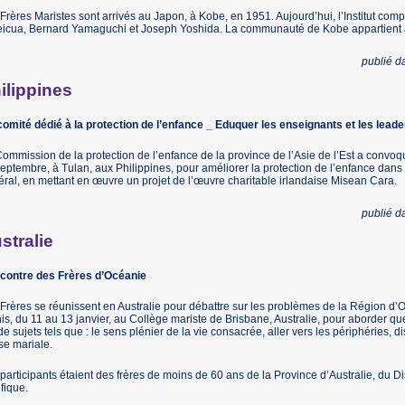
Frères Maristes sont arrivés au Japon, à Kobe, en 1951. Aujourd’hui, l’Institut com
icua, Bernard Yamaguchi et Joseph Yoshida. La communauté de Kobe appartient act
publié 
ilippines
omité dédié à la protection de l’enfance
_ Eduquer les enseignants et les leader
ommission de la protection de l’enfance de la province de l’Asie de l’Est a convoqu
eptembre, à Tulan, aux Philippines, pour améliorer la protection de l’enfance dan
ral, en mettant en œuvre un projet de l’œuvre charitable irlandaise Misean Cara.
publié 
stralie
contre des Frères d’Océanie
Frères se réunissent en Australie pour débattre sur les problèmes de la Région d’O
is, du 11 au 13 janvier, au Collège mariste de Brisbane, Australie, pour aborder qu
de sujets tels que : le sens plénier de la vie consacrée, aller vers les périphéries, di
se mariale.
participants étaient des frères de moins de 60 ans de la Province d’Australie, du Dis
fique.