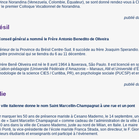
ince Norandina (Venezuela, Colombie, Équateur), se sont donné rendez-vous à Ch
r le premier Colloque Vocationnel de Norandina.
publié 
ésil
Conseil général a nommé le Frère Antonio Benedito de Oliveira
rieur de la Province du Brésil Centre-Sud. Il succède au frère Joaquim Sperandio
itre provincial qui se tiendra du 6 au 11 décembre.
rère Benê Oliveira est né le 8 avril 1964 à Ituverava, São Paulo. Il est licencié en
ation-pédagogie (Université Fédérale d’Amazonie – Manaus, AM et Université d’Ét
odologie de la science CIES / Curitiba, PR), en psychologie sociale (PUCSP) et 
publié 
lie
ville italienne donne le nom Saint Marcellin-Champagnat à une rue et un pont
 marquer les 50 ans de présence mariste à Cesano Maderno, le 14 septembre, une r
de « Saint Marcellin Champagnat » comme cadeau de l’administration de la ville à l
0 ans dans la ville de Cesano Maderno, juste au nord de Milan, en Italie. Le maire 
i Ponti, la vice-présidente de l’école mariste Franca Strada, son directeur, le F. Gio
ieurs étudiants et enseignants ont participé à l’évènement.