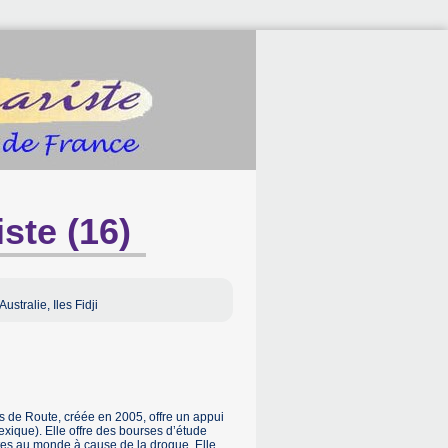
ste (16)
stralie, Iles Fidji
 de Route, créée en 2005, offre un appui
xique). Elle offre des bourses d’étude
tes au monde à cause de la drogue. Elle