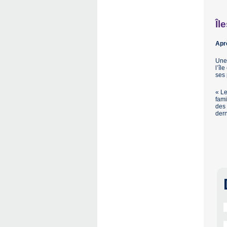
Île
Apr
Une 
l’îl
ses 
« Le
fami
des 
dern