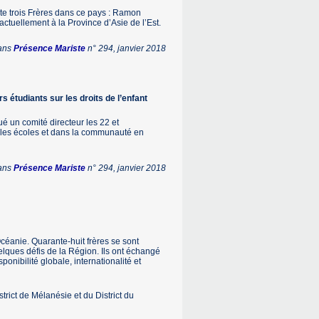
pte trois Frères dans ce pays : Ramon
uellement à la Province d’Asie de l’Est.
dans
Présence Mariste
n° 294, janvier 2018
s étudiants sur les droits de l’enfant
é un comité directeur les 22 et
s les écoles et dans la communauté en
dans
Présence Mariste
n° 294, janvier 2018
céanie. Quarante-huit frères se sont
elques défis de la Région. Ils ont échangé
sponibilité globale, internationalité et
trict de Mélanésie et du District du