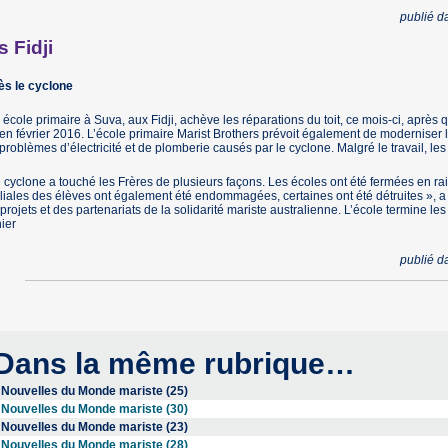
publié 
s Fidji
ès le cyclone
école primaire à Suva, aux Fidji, achève les réparations du toit, ce mois-ci, après q
e en février 2016. L’école primaire Marist Brothers prévoit également de moderniser l’
problèmes d’électricité et de plomberie causés par le cyclone. Malgré le travail, les
 cyclone a touché les Frères de plusieurs façons. Les écoles ont été fermées en r
liales des élèves ont également été endommagées, certaines ont été détruites », a 
projets et des partenariats de la solidarité mariste australienne. L’école termine le
ier
publié 
Dans la même rubrique…
Nouvelles du Monde mariste (25)
Nouvelles du Monde mariste (30)
Nouvelles du Monde mariste (23)
Nouvelles du Monde mariste (28)