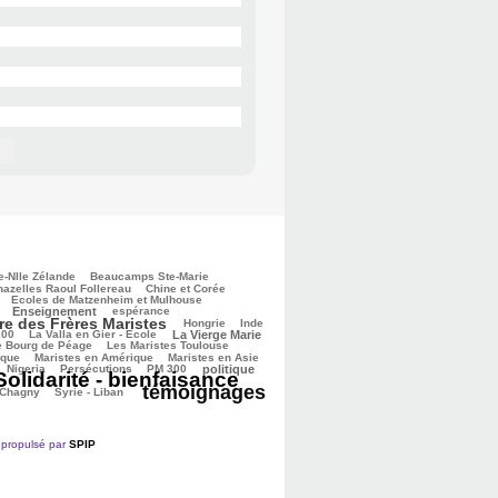
e-Nlle Zélande
Beaucamps Ste-Marie
azelles Raoul Follereau
Chine et Corée
Ecoles de Matzenheim et Mulhouse
Enseignement
espérance
re des Frères Maristes
Hongrie
Inde
200
La Valla en Gier - Ecole
La Vierge Marie
e Bourg de Péage
Les Maristes Toulouse
ique
Maristes en Amérique
Maristes en Asie
Nigeria
Persécutions
PM 300
politique
Solidarité - bienfaisance
témoignages
 Chagny
Syrie - Liban
propulsé par
SPIP