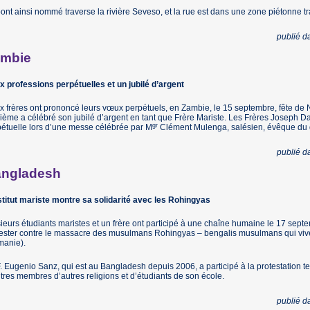
ont ainsi nommé traverse la rivière Seveso, et la rue est dans une zone piétonne tr
publié 
mbie
 professions perpétuelles et un jubilé d’argent
 frères ont prononcé leurs vœux perpétuels, en Zambie, le 15 septembre, fête de
sième a célébré son jubilé d’argent en tant que Frère Mariste. Les Frères Joseph Da
gr
étuelle lors d’une messe célébrée par M
Clément Mulenga, salésien, évêque du
publié 
ngladesh
stitut mariste montre sa solidarité avec les Rohingyas
ieurs étudiants maristes et un frère ont participé à une chaîne humaine le 17 sep
ester contre le massacre des musulmans Rohingyas – bengalis musulmans qui viv
manie).
. Eugenio Sanz, qui est au Bangladesh depuis 2006, a participé à la protestation te
tres membres d’autres religions et d’étudiants de son école.
publié 