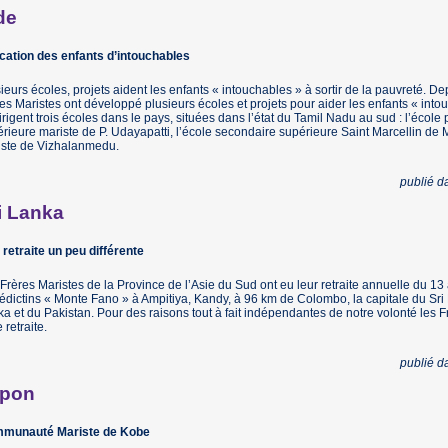
de
cation des enfants d’intouchables
ieurs écoles, projets aident les enfants « intouchables » à sortir de la pauvreté. De
es Maristes ont développé plusieurs écoles et projets pour aider les enfants « intou
dirigent trois écoles dans le pays, situées dans l’état du Tamil Nadu au sud : l’école
rieure mariste de P. Udayapatti, l’école secondaire supérieure Saint Marcellin de
iste de Vizhalanmedu.
publié 
i Lanka
retraite un peu différente
Frères Maristes de la Province de l’Asie du Sud ont eu leur retraite annuelle du 13
dictins « Monte Fano » à Ampitiya, Kandy, à 96 km de Colombo, la capitale du Sri L
a et du Pakistan. Pour des raisons tout à fait indépendantes de notre volonté les Fr
e retraite.
publié 
apon
munauté Mariste de Kobe