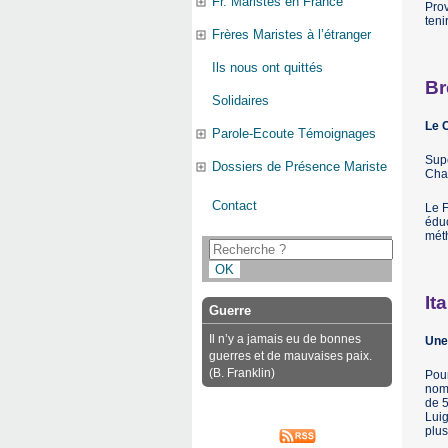
Fr. Maristes en France
Prov
teni
Frères Maristes à l’étranger
Ils nous ont quittés
Br
Solidaires
Le 
Parole-Ecoute Témoignages
Supé
Dossiers de Présence Mariste
Chap
Contact
Le F
éduc
méth
Ita
Guerre
Il n’y a jamais eu de bonnes
Une 
guerres et de mauvaises paix.
(B. Franklin)
Pour
nom 
de 5
Luig
plus