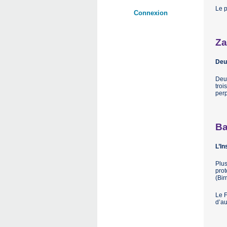
Le p
Connexion
Za
Deux
Deux
troi
perp
Ba
L’In
Plus
prot
(Bir
Le F
d’au