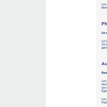
Les 
Bere
Ph
Un c
La C
23 s
géné
Au
Ren
Les 
réun
sur 
Égli
Les 
Paci