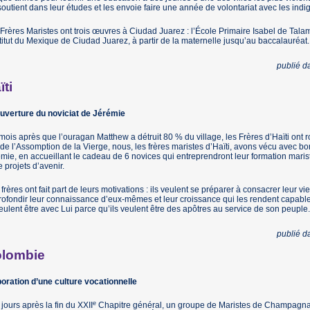
soutient dans leur études et les envoie faire une année de volontariat avec les ind
Frères Maristes ont trois œuvres à Ciudad Juarez : l’École Primaire Isabel de Tal
stitut du Mexique de Ciudad Juarez, à partir de la maternelle jusqu’au baccalauréat.
publié 
ïti
uverture du noviciat de Jérémie
mois après que l’ouragan Matthew a détruit 80 % du village, les Frères d’Haïti ont r
 de l’Assomption de la Vierge, nous, les frères maristes d’Haïti, avons vécu avec b
mie, en accueillant le cadeau de 6 novices qui entreprendront leur formation mari
e projets d’avenir.
frères ont fait part de leurs motivations : ils veulent se préparer à consacrer leur 
ofondir leur connaissance d’eux-mêmes et leur croissance qui les rendent capable
veulent être avec Lui parce qu’ils veulent être des apôtres au service de son peuple.
publié 
lombie
oration d’une culture vocationnelle
e
 jours après la fin du XXII
Chapitre général, un groupe de Maristes de Champagnat,