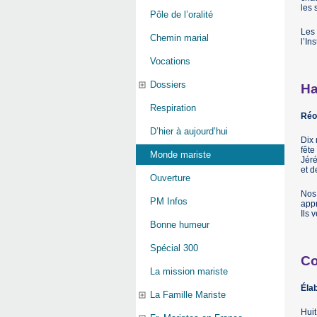
les 
Pôle de l’oralité
Les 
Chemin marial
l’In
Vocations
Dossiers
Ha
Respiration
Réo
D’hier à aujourd’hui
Dix 
fête
Monde mariste
Jéré
et d
Ouverture
Nos 
PM Infos
appr
Ils 
Bonne humeur
Spécial 300
Co
La mission mariste
Élab
La Famille Mariste
Huit