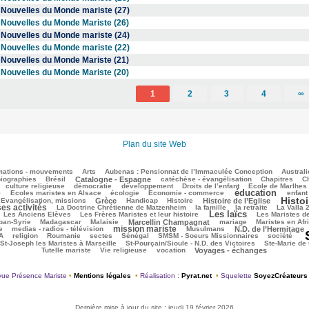
Nouvelles du Monde mariste (27)
Nouvelles du Monde Mariste (26)
Nouvelles du Monde mariste (24)
Nouvelles du Monde mariste (22)
Nouvelles du Monde Mariste (21)
Nouvelles du Monde Mariste (20)
1
2
3
4
∞
Plan du site Web
mations - mouvements
Arts
Aubenas : Pensionnat de l’Immaculée Conception
Australi
biographies
Brésil
Catalogne - Espagne
catéchèse - évangélisation
Chapitres
Ch
culture religieuse
démocratie
développement
Droits de l’enfant
Ecole de Marlhes
éducation
e
Ecoles maristes en Alsace
écologie
Economie - commerce
enfant
Histoi
Evangélisation, missions
Grèce
Handicap
Histoire
Histoire de l’Eglise
ses activités
La Doctrine Chrétienne de Matzenheim
la famille
la retraite
La Valla 
Les laïcs
Les Anciens Elèves
Les Frères Maristes et leur histoire
Les Maristes d
ban-Syrie
Madagascar
Malaisie
Marcellin Champagnat
mariage
Maristes en Afr
mission mariste
e
medias - radios - télévision
Musulmans
N.D. de l’Hermitage
A
religion
Roumanie
sectes
Sénégal
SMSM - Soeurs Missionnaires
société
St-Joseph les Maristes à Marseille
St-Pourçain/Sioule - N.D. des Victoires
Ste-Marie de
Tutelle mariste
Vie religieuse
vocation
Voyages - échanges
ue Présence Mariste
•
Mentions légales
•
Réalisation :
Pyrat.net
•
Squelette
SoyezCréateurs
Dernière mise à jour du site : jeudi 19 février 2026