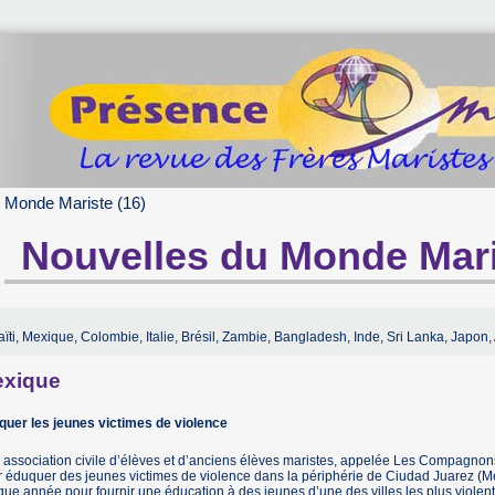
 Monde Mariste (16)
Nouvelles du Monde Mari
ïti, Mexique, Colombie, Italie, Brésil, Zambie, Bangladesh, Inde, Sri Lanka, Japon, Au
xique
quer les jeunes victimes de violence
association civile d’élèves et d’anciens élèves maristes, appelée Les Compagnons
 éduquer des jeunes victimes de violence dans la périphérie de Ciudad Juarez (Me
ue année pour fournir une éducation à des jeunes d’une des villes les plus violen