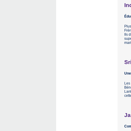
In
Édu
Plus
Frèr
Ils 
supé
mar
Sr
Une 
Les 
Béné
Lank
cett
J
Com