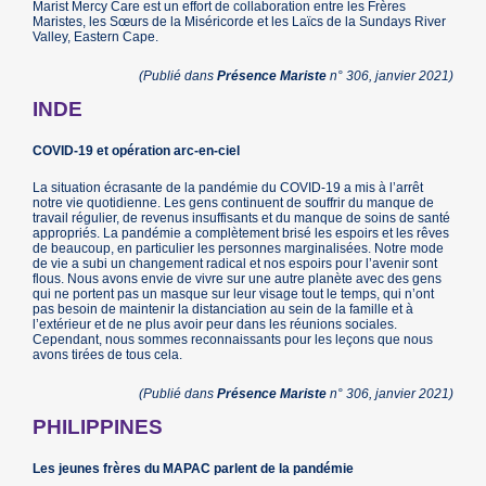
Marist Mercy Care est un effort de collaboration entre les Frères
Maristes, les Sœurs de la Miséricorde et les Laïcs de la Sundays River
Valley, Eastern Cape.
(Publié dans
Présence Mariste
n° 306, janvier 2021)
INDE
COVID-19 et opération arc-en-ciel
La situation écrasante de la pandémie du COVID-19 a mis à l’arrêt
notre vie quotidienne. Les gens continuent de souffrir du manque de
travail régulier, de revenus insuffisants et du manque de soins de santé
appropriés. La pandémie a complètement brisé les espoirs et les rêves
de beaucoup, en particulier les personnes marginalisées. Notre mode
de vie a subi un changement radical et nos espoirs pour l’avenir sont
flous. Nous avons envie de vivre sur une autre planète avec des gens
qui ne portent pas un masque sur leur visage tout le temps, qui n’ont
pas besoin de maintenir la distanciation au sein de la famille et à
l’extérieur et de ne plus avoir peur dans les réunions sociales.
Cependant, nous sommes reconnaissants pour les leçons que nous
avons tirées de tous cela.
(Publié dans
Présence Mariste
n° 306, janvier 2021)
PHILIPPINES
Les jeunes frères du MAPAC parlent de la pandémie