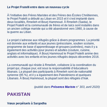
Le Projet Fratelli entre dans un nouveau cycle
À l’initiative des Frères Maristes et des Frères des Écoles Chrétiennes,
le Projet Fratelli a débuté au Liban en 2015 et il s’est implanté dans
deux localités, Rmeileh et Bourj Hammoud. À Rmeileh (Saida), le
Projet Fratelli et la communauté de frères et de laïcs sont installés dans
un ancien collège mariste qui a été abandonné vers 1980, à cause de
la guerre au Liban.
Le projet s’adresse aux réfugiés grâce à divers programmes. La priorité
est donnée aux enfants et aux jeunes (préscolaire, soutien scolaire,
programme de base d’apprentissage et groupes juvéniles), mais il y a
également des activités pour jeunes et adultes (couture, cuisine,
anglais et informatique). À Bourj Hammoud le Projet Fratelli anime des
activités avec les enfants et les jeunes réfugiés depuis décembre 2016.
La communauté qui réside à Rmeileh, collabore à la coordination du
projet qui, chaque jour, est sous la responsabilité d’éducateurs
libanais. La plupart des participants à Rmeileh sont de nationalité
syrienne (95 %), et il y a également des Palestiniens et quelques
Libanais. À Bourj Hammoud, la plupart sont des réfugiés d’Irak.
(publié dans
Présence Mariste
n° 303, avril 2020)
PAKISTAN
Vœux perpétuels à Sargodha