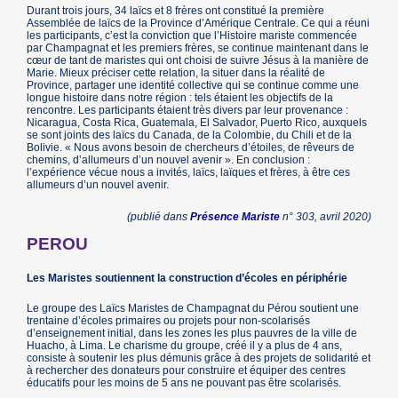
Durant trois jours, 34 laïcs et 8 frères ont constitué la première
Assemblée de laïcs de la Province d’Amérique Centrale. Ce qui a réuni
les participants, c’est la conviction que l’Histoire mariste commencée
par Champagnat et les premiers frères, se continue maintenant dans le
cœur de tant de maristes qui ont choisi de suivre Jésus à la manière de
Marie. Mieux préciser cette relation, la situer dans la réalité de
Province, partager une identité collective qui se continue comme une
longue histoire dans notre région : tels étaient les objectifs de la
rencontre. Les participants étaient très divers par leur provenance :
Nicaragua, Costa Rica, Guatemala, El Salvador, Puerto Rico, auxquels
se sont joints des laïcs du Canada, de la Colombie, du Chili et de la
Bolivie. « Nous avons besoin de chercheurs d’étoiles, de rêveurs de
chemins, d’allumeurs d’un nouvel avenir ». En conclusion :
l’expérience vécue nous a invités, laïcs, laïques et frères, à être ces
allumeurs d’un nouvel avenir.
(publié dans
Présence Mariste
n° 303, avril 2020)
PEROU
Les Maristes soutiennent la construction d’écoles en périphérie
Le groupe des Laïcs Maristes de Champagnat du Pérou soutient une
trentaine d’écoles primaires ou projets pour non-scolarisés
d’enseignement initial, dans les zones les plus pauvres de la ville de
Huacho, à Lima. Le charisme du groupe, créé il y a plus de 4 ans,
consiste à soutenir les plus démunis grâce à des projets de solidarité et
à rechercher des donateurs pour construire et équiper des centres
éducatifs pour les moins de 5 ans ne pouvant pas être scolarisés.