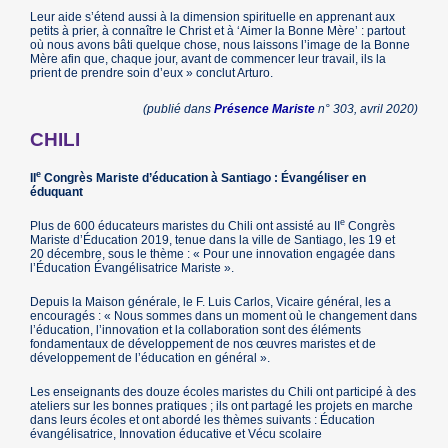
Leur aide s’étend aussi à la dimension spirituelle en apprenant aux
petits à prier, à connaître le Christ et à ‘Aimer la Bonne Mère’ : partout
où nous avons bâti quelque chose, nous laissons l’image de la Bonne
Mère afin que, chaque jour, avant de commencer leur travail, ils la
prient de prendre soin d’eux » conclut Arturo.
(publié dans
Présence Mariste
n° 303, avril 2020)
CHILI
e
II
Congrès Mariste d’éducation à Santiago : Évangéliser en
éduquant
e
Plus de 600 éducateurs maristes du Chili ont assisté au II
Congrès
Mariste d’Éducation 2019, tenue dans la ville de Santiago, les 19 et
20 décembre, sous le thème : « Pour une innovation engagée dans
l’Éducation Évangélisatrice Mariste ».
Depuis la Maison générale, le F. Luis Carlos, Vicaire général, les a
encouragés : « Nous sommes dans un moment où le changement dans
l’éducation, l’innovation et la collaboration sont des éléments
fondamentaux de développement de nos œuvres maristes et de
développement de l’éducation en général ».
Les enseignants des douze écoles maristes du Chili ont participé à des
ateliers sur les bonnes pratiques ; ils ont partagé les projets en marche
dans leurs écoles et ont abordé les thèmes suivants : Éducation
évangélisatrice, Innovation éducative et Vécu scolaire