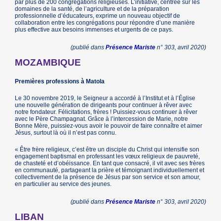
par plus de 200 congrégations religieuses. L’initiative, centrée sur les
domaines de la santé, de l’agriculture et de la préparation
professionnelle d’éducateurs, exprime un nouveau objectif de
collaboration entre les congrégations pour répondre d’une manière
plus effective aux besoins immenses et urgents de ce pays.
(publié dans
Présence Mariste
n° 303, avril 2020)
MOZAMBIQUE
Premières professions à Matola
Le 30 novembre 2019, le Seigneur a accordé à l’Institut et à l’Église
une nouvelle génération de dirigeants pour continuer à rêver avec
notre fondateur. Félicitations, frères ! Puissiez-vous continuer à rêver
avec le Père Champagnat. Grâce à l’intercession de Marie, notre
Bonne Mère, puissiez-vous avoir le pouvoir de faire connaître et aimer
Jésus, surtout là où il n’est pas connu.
« Être frère religieux, c’est être un disciple du Christ qui intensifie son
engagement baptismal en professant les vœux religieux de pauvreté,
de chasteté et d’obéissance. En tant que consacré, il vit avec ses frères
en communauté, partageant la prière et témoignant individuellement et
collectivement de la présence de Jésus par son service et son amour,
en particulier au service des jeunes.
(publié dans
Présence Mariste
n° 303, avril 2020)
LIBAN