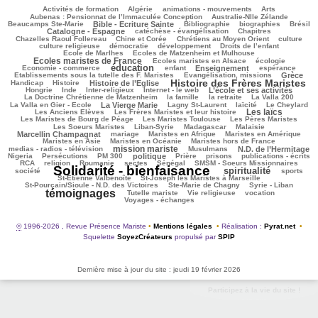
181/3056
80/3056
217/3056
241/3056
120/3056
Activités de formation
Algérie
animations - mouvements
Arts
100/3056
76/3056
Aubenas : Pensionnat de l’Immaculée Conception
Australie-Nlle Zélande
662/3056
45/3056
417/3056
181/3056
742/3056
Beaucamps Ste-Marie
Bible - Ecriture Sainte
Bibliographie
biographies
Brésil
552/3056
113/3056
146/3056
Catalogne - Espagne
catéchèse - évangélisation
Chapitres
120/3056
235/3056
378/3056
53/3056
Chazelles Raoul Follereau
Chine et Corée
Chrétiens au Moyen Orient
culture
122/3056
77/3056
130/3056
26/3056
culture religieuse
démocratie
développement
Droits de l’enfant
169/3056
1081/3056
Ecole de Marlhes
Ecoles de Matzenheim et Mulhouse
Ecoles maristes de France
199/3056
498/3056
83/3056
Ecoles maristes en Alsace
écologie
éducation
1370/3056
172/3056
739/3056
201/3056
118/3056
Economie - commerce
enfant
Enseignement
espérance
217/3056
718/3056
71/3056
Etablissements sous la tutelle des F. Maristes
Evangélisation, missions
Grèce
Histoire des Frères Maristes
206/3056
775/3056
1668/3056
137/3056
Handicap
Histoire
Histoire de l’Eglise
21/3056
105/3056
183/3056
972/3056
38/3056
Hongrie
Inde
Inter-religieux
Internet - le web
L’école et ses activités
282/3056
95/3056
49/3056
114/3056
La Doctrine Chrétienne de Matzenheim
la famille
la retraite
La Valla 200
826/3056
364/3056
269/3056
384/3056
83/3056
La Valla en Gier - Ecole
La Vierge Marie
Lagny St-Laurent
laïcité
Le Cheylard
Les laïcs
108/3056
1367/3056
455/3056
Les Anciens Elèves
Les Frères Maristes et leur histoire
211/3056
593/3056
425/3056
Les Maristes de Bourg de Péage
Les Maristes Toulouse
Les Pères Maristes
119/3056
178/3056
56/3056
1019/3056
Les Soeurs Maristes
Liban-Syrie
Madagascar
Malaisie
30/3056
420/3056
321/3056
346/3056
Marcellin Champagnat
mariage
Maristes en Afrique
Maristes en Amérique
43/3056
292/3056
231/3056
Maristes en Asie
Maristes en Océanie
Maristes hors de France
mission mariste
1254/3056
63/3056
709/3056
85/3056
medias - radios - télévision
Musulmans
N.D. de l’Hermitage
191/3056
130/3056
730/3056
212/3056
109/3056
236/3056
208/3056
Nigeria
Persécutions
PM 300
politique
Prière
prisons
publications - écrits
186/3056
74/3056
46/3056
94/3056
296/3056
337/3056
RCA
religion
Roumanie
sectes
Sénégal
SMSM - Soeurs Missionnaires
Solidarité - bienfaisance
spiritualité
3056/3056
1417/3056
339/3056
223/3056
société
sports
76/3056
115/3056
St-Etienne Valbenoîte
St-Joseph les Maristes à Marseille
88/3056
63/3056
2315/3056
St-Pourçain/Sioule - N.D. des Victoires
Ste-Marie de Chagny
Syrie - Liban
témoignages
215/3056
102/3056
504/3056
604/3056
Tutelle mariste
Vie religieuse
vocation
Voyages - échanges
©
1996-2026 , Revue Présence Mariste
•
Mentions légales
•
Réalisation :
Pyrat.net
•
Squelette
SoyezCréateurs
propulsé par
SPIP
Dernière mise à jour du site : jeudi 19 février 2026
Participez à la vie du site !