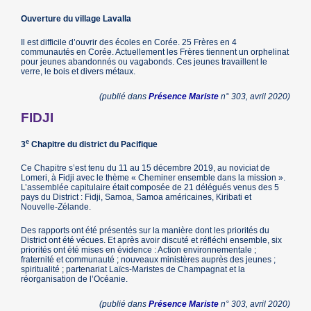
Ouverture du village Lavalla
Il est difficile d’ouvrir des écoles en Corée. 25 Frères en 4
communautés en Corée. Actuellement les Frères tiennent un orphelinat
pour jeunes abandonnés ou vagabonds. Ces jeunes travaillent le
verre, le bois et divers métaux.
(publié dans
Présence Mariste
n° 303, avril 2020)
FIDJI
e
3
Chapitre du district du Pacifique
Ce Chapitre s’est tenu du 11 au 15 décembre 2019, au noviciat de
Lomeri, à Fidji avec le thème « Cheminer ensemble dans la mission ».
L’assemblée capitulaire était composée de 21 délégués venus des 5
pays du District : Fidji, Samoa, Samoa américaines, Kiribati et
Nouvelle-Zélande.
Des rapports ont été présentés sur la manière dont les priorités du
District ont été vécues. Et après avoir discuté et réfléchi ensemble, six
priorités ont été mises en évidence : Action environnementale ;
fraternité et communauté ; nouveaux ministères auprès des jeunes ;
spiritualité ; partenariat Laïcs-Maristes de Champagnat et la
réorganisation de l’Océanie.
(publié dans
Présence Mariste
n° 303, avril 2020)