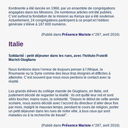
Kontinente a été lancée en 1966, par un ensemble de congrégations
engagées dans les Missions. De nombreux articles ont été publiés.
C’est surtout la fondation de la mission au Kenya qui a été soutenue.
Actuellement, 24 congrégations participent à ce projet et l’édition
générale s’élève à 187.600 numéros.
(Publié dans
Présence Mariste
n°287, avril 2016)
Italie
Solidarité : petit déjeuner dans les rues, avec l’Istituto Fratelli
Maristi Giugliano
Nous tombons dans l’erreur de toujours penser à l’Afrique, la
Roumanie ou la Syrie comme des lieux trop éloignés et difficiles à
atteindre. C’est souvent que nous nous perdons le contact avec la
réalité.
Les grands élèves du collège mariste de Giugliano, en Italie, ont
justement décidé de regarder la réalité : ils ont quitté leur nid et sont
allés toucher, mains nues, la solidarité. “Depuis le début de cette année
scolaire, nous avons décidé avec l’accord du directeur d’aller deux fois
par mois, malgré le mauvais temps, pendant le cours de religion, porter
un petit déjeuner dans les rues de notre ville, à tous ceux qui sont
malades ou à la recherche de travail”.
(Publié dans
Présence Mariste
n°287, avril 2016)