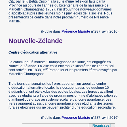
City, par le F. Betita Crispin à la suite d’une réflexion faite par la
Province au cours de l’année du bicentenaire de la naissance de
Marcellin Champagnat (1789), afin d’ouvrir de nouveaux domaines
d’apostolat auprès des jeunes moins privilégiés de la société. Nous
présenterons ce centre dans notre prochain numéro de Présence
Mariste.
(Publié dans
Présence Mariste
n°287, avril 2016)
Nouvelle-Zélande
Centre d’éducation alternative
La communauté mariste Champagnat de Kaikohe, est engagée en
Nouvelle-Zélande. La ville est à environ 75 kilomètres de l’endroit où
gr
sont arrivés, en 1838, M
Pompalier et les premiers frères envoyés par
Marcellin Champagnat.
Trois jours par semaine, les frères apportent un appui au centre
d’éducation alternative locale. Ils s’occupent aussi de quelque 15
étudiants qui ont été exclus des écoles locales. Les frères travaillent
avec les étudiants à l’aide de programmes on-line d’alphabétisation et
d’arithmétique grâce au système scolaire par correspondance. Les
frères appuient aussi, par correspondance, des étudiants des zones
rurales éloignées qui ne peuvent profiter d’une éducation secondaire.
(Publié dans
Présence Mariste
n°287, avril 2016)
Réagissez !