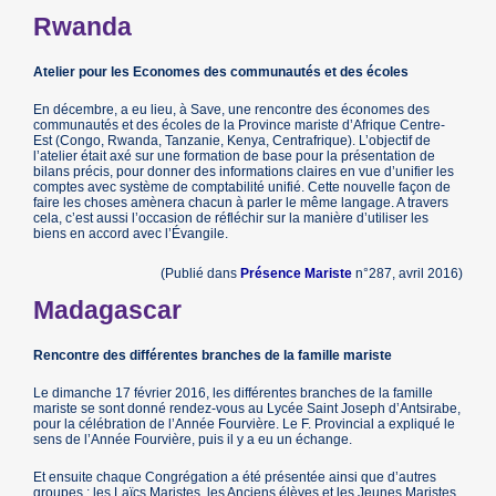
Rwanda
Atelier pour les Economes des communautés et des écoles
En décembre, a eu lieu, à Save, une rencontre des économes des
communautés et des écoles de la Province mariste d’Afrique Centre-
Est (Congo, Rwanda, Tanzanie, Kenya, Centrafrique). L’objectif de
l’atelier était axé sur une formation de base pour la présentation de
bilans précis, pour donner des informations claires en vue d’unifier les
comptes avec système de comptabilité unifié. Cette nouvelle façon de
faire les choses amènera chacun à parler le même langage. A travers
cela, c’est aussi l’occasion de réfléchir sur la manière d’utiliser les
biens en accord avec l’Évangile.
(Publié dans
Présence Mariste
n°287, avril 2016)
Madagascar
Rencontre des différentes branches de la famille mariste
Le dimanche 17 février 2016, les différentes branches de la famille
mariste se sont donné rendez-vous au Lycée Saint Joseph d’Antsirabe,
pour la célébration de l’Année Fourvière. Le F. Provincial a expliqué le
sens de l’Année Fourvière, puis il y a eu un échange.
Et ensuite chaque Congrégation a été présentée ainsi que d’autres
groupes : les Laïcs Maristes, les Anciens élèves et les Jeunes Maristes.