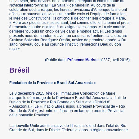
Le 2 février, neuf novices ont officiellement rejoint la communauté du
Noviciat Interprovincial « La Valla » de Medellín. Au cours de la
célébration eucharistique, les frères provinciaux d’Amérique latine ont
offert, aux nouveaux novices, une petite croix et l’équipe de formation,
le livre des Constitutions. Ils ont choisi de confier leur groupe à Marie,
« Mère aux pieds nus », se sentant, tout comme elle, en chemin et prêts
à rencontrer l’autre et attentifs aux signes des temps. « La vie mariste
demeure toujours un choix de vie dans le monde actuel. Les temps
présents nous demandent d’avoir un cœur sans frontières », a déclaré
Gustavo Salvador Rodríguez Ocaña, novice de première année. « Du
sang nouveau coule au cœur de l’Institut ; remercions Dieu du don
reçu ».
(Publié dans
Présence Mariste
n°287, avril 2016)
Brésil
Fondation de la Province « Brasil Sul-Amazonia »
Le 8 décembre 2015, fête de l’Immaculée Conception de Marie,
marque le démarrage de la Province « Brasil Sul-Amazonia », fruit de
l’union de la Province « Rio Grande do Sul » et du District d’
« Amazonia ». Le F. Inacio Etges, jusqu’à présent Provincial de « Rio
Grande do Sul », est entré en fonction en tant que premier Provincial
de la nouvelle Province.
La nouvelle Unité administrative de l’Institut s’étend dans l’état de Rio
Grande do Sul, dans le District Fédéral et dans la région amazonienne.