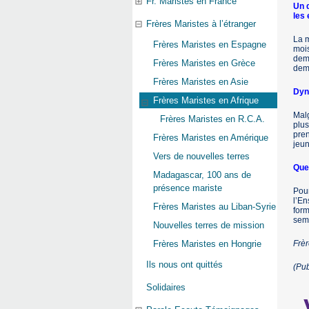
Fr. Maristes en France
Un d
les 
Frères Maristes à l’étranger
La m
Frères Maristes en Espagne
mois
dema
Frères Maristes en Grèce
dema
Frères Maristes en Asie
Dyn
Frères Maristes en Afrique
Malg
Frères Maristes en R.C.A.
plus
pren
Frères Maristes en Amérique
jeu
Vers de nouvelles terres
Que
Madagascar, 100 ans de
présence mariste
Pour
l’En
Frères Maristes au Liban-Syrie
form
sem
Nouvelles terres de mission
Frè
Frères Maristes en Hongrie
Ils nous ont quittés
(Pu
Solidaires