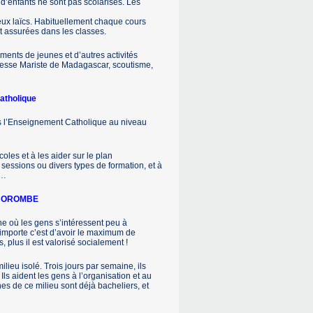
d’enfants ne sont pas scolarisés. Les
eux laïcs. Habituellement chaque cours
 assurées dans les classes.
ments de jeunes et d’autres activités
unesse Mariste de Madagascar, scoutisme,
atholique
s l’Enseignement Catholique au niveau
écoles et à les aider sur le plan
 sessions ou divers types de formation, et à
l…
: IHOROMBE
e où les gens s’intéressent peu à
 importe c’est d’avoir le maximum de
plus il est valorisé socialement !
lieu isolé. Trois jours par semaine, ils
Ils aident les gens à l’organisation et au
s de ce milieu sont déjà bacheliers, et