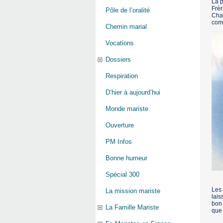
La p
Frèr
Pôle de l’oralité
Chaq
comm
Chemin marial
Vocations
Dossiers
Respiration
D’hier à aujourd’hui
Monde mariste
Ouverture
PM Infos
Bonne humeur
Spécial 300
Les 
La mission mariste
lai
bon 
La Famille Mariste
que 