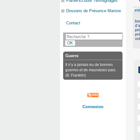
Parole-Ecoute Témoignages
eld
Dossiers de Présence Mariste
bon
Contact
d’a
pré
pr
vo
Guerre
Il n’y a jamais eu de bonnes
guerres et de mauvaises paix.
(B. Franklin)
Connexion