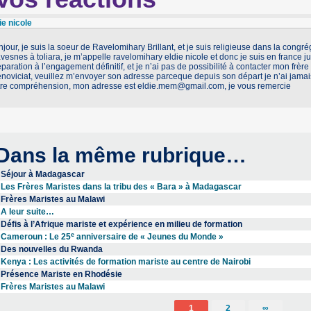
ie nicole
jour, je suis la soeur de Ravelomihary Brillant, et je suis religieuse dans la congr
vesnes à toliara, je m’appelle ravelomihary eldie nicole et donc je suis en france j
paration à l’engagement définitif, et je n’ai pas de possibilité à contacter mon frè
énoviciat, veuillez m’envoyer son adresse parceque depuis son départ je n’ai jamai
tre compréhension, mon adresse est eldie.mem@gmail.com, je vous remercie
Dans la même rubrique…
Séjour à Madagascar
Les Frères Maristes dans la tribu des « Bara » à Madagascar
Frères Maristes au Malawi
A leur suite…
Défis à l’Afrique mariste et expérience en milieu de formation
e
Cameroun : Le 25
anniversaire de « Jeunes du Monde »
Des nouvelles du Rwanda
Kenya : Les activités de formation mariste au centre de Nairobi
Présence Mariste en Rhodésie
Frères Maristes au Malawi
1
2
∞