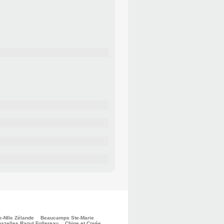
e-Nlle Zélande
Beaucamps Ste-Marie
azelles Raoul Follereau
Chine et Corée