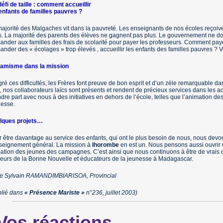
éfi de taille : comment accueillir
enfants de familles pauvres ?
ajorité des Malgaches vit dans la pauvreté. Les enseignants de nos écoles reçoiven
. La majorité des parents des élèves ne gagnent pas plus. Le gouvernement ne 
nder aux familles des frais de scolarité pour payer les professeurs. Comment pa
nder des « écolages » trop élevés , accueillir les enfants des familles pauvres ? V
amisme dans la mission
ré ces difficultés, les Frères font preuve de bon esprit et d’un zèle remarquable d
, nos collaborateurs laïcs sont présents et rendent de précieux services dans les ac
dre part avec nous à des initiatives en dehors de l’école, telles que l’animation des
nesse.
lques projets…
 être davantage au service des enfants, qui ont le plus besoin de nous, nous devon
seignement général. La mission à
Ihorombe
en est un. Nous pensons aussi ouvrir u
ation des jeunes des campagnes. C’est ainsi que nous continuons à être de vrais
eurs de la Bonne Nouvelle et éducateurs de la jeunesse à Madagascar.
re Sylvain RAMANDIMBIARISOA, Provincial
blié dans
« Présence Mariste »
n°236, juillet 2003)
Vos réactions