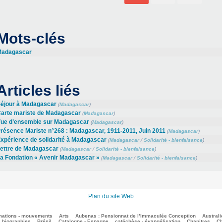
Mots-clés
adagascar
Articles liés
éjour à Madagascar
(
Madagascar
)
arte mariste de Madagascar
(
Madagascar
)
ue d’ensemble sur Madagascar
(
Madagascar
)
résence Mariste n°268 : Madagascar, 1911-2011, Juin 2011
(
Madagascar
)
xpérience de solidarité à Madagascar
(
Madagascar
/
Solidarité - bienfaisance
)
ettre de Madagascar
(
Madagascar
/
Solidarité - bienfaisance
)
a Fondation « Avenir Madagascar »
(
Madagascar
/
Solidarité - bienfaisance
)
Plan du site Web
mations - mouvements
Arts
Aubenas : Pensionnat de l’Immaculée Conception
Australi
biographies
Brésil
Catalogne - Espagne
catéchèse - évangélisation
Chapitres
Ch