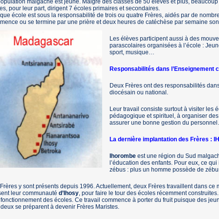
opulation malgache est jeune. Malgré des classes de 50 élèves et plus, beaucoup 
es, pour leur part, dirigent 7 écoles primaires et secondaires.
ue école est sous la responsabilité de trois ou quatre Frères, aidés par de nombr
ence ou se termine par une prière et deux heures de catéchèse par semaine sont
Les élèves participent aussi à des mouve
parascolaires organisées à l’école : Je
sport, musique…
Responsabilités dans l’Enseignement c
Deux Frères ont des responsabilités dan
diocésain ou national.
Leur travail consiste surtout à visiter les 
pédagogique et spirituel, à organiser des
assurer une bonne gestion du personne
La dernière implantation des Frères 
Ihorombe
est une région du Sud malgach
l’éducation des enfants. Pour eux, ce qui
zébus : plus un homme possède de zébus, 
Frères y sont présents depuis 1996. Actuellement, deux Frères travaillent dans ce mi
ssent leur communauté
d’Ihosy
, pour faire le tour des écoles récemment construites. 
fonctionnement des écoles. Ce travail commence à porter du fruit puisque des jeune
deux se préparent à devenir Frères Maristes.