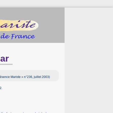
ar
résence Mariste » n°236, juillet 2003)
2.