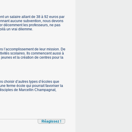
t un salaire allant de 38 à 92 euros par
donnant aucune subvention, nous devons
yer décemment les professeurs, ne pas
oilà un vrai dilemme.
ans l’accomplissement de leur mission. De
tivités scolaires. Ils commencent aussi à
 jeunes et la création de centres pour la
s choisir d’autres types d’écoles que
ne ferme école qui pourrait favoriser la
 disciples de Marcellin Champagnat,
Réagissez !