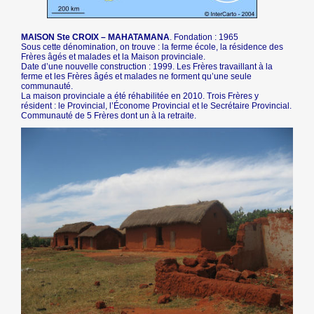
MAISON Ste CROIX – MAHATAMANA
. Fondation : 1965
Sous cette dénomination, on trouve : la ferme école, la résidence des
Frères âgés et malades et la Maison provinciale.
Date d’une nouvelle construction : 1999. Les Frères travaillant à la
ferme et les Frères âgés et malades ne forment qu’une seule
communauté.
La maison provinciale a été réhabilitée en 2010. Trois Frères y
résident : le Provincial, l’Économe Provincial et le Secrétaire Provincial.
Communauté de 5 Frères dont un à la retraite.