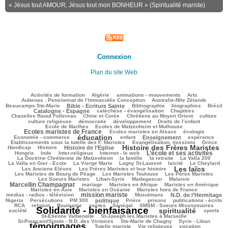
« Jésus tout AMOUR, Jésus tout mon BONHEUR » (Spiritualité mariste)
Connexion
Plan du site Web
178/2997
76/2997
151/2997
220/2997
93/2997
Activités de formation
Algérie
animations - mouvements
Arts
129/2997
108/2997
Aubenas : Pensionnat de l’Immaculée Conception
Australie-Nlle Zélande
731/2997
82/2997
493/2997
167/2997
678/2997
Beaucamps Ste-Marie
Bible - Ecriture Sainte
Bibliographie
biographies
Brésil
616/2997
132/2997
183/2997
Catalogne - Espagne
catéchèse - évangélisation
Chapitres
167/2997
243/2997
468/2997
38/2997
Chazelles Raoul Follereau
Chine et Corée
Chrétiens au Moyen Orient
culture
105/2997
98/2997
158/2997
22/2997
culture religieuse
démocratie
développement
Droits de l’enfant
220/2997
1032/2997
Ecole de Marlhes
Ecoles de Matzenheim et Mulhouse
Ecoles maristes de France
296/2997
613/2997
111/2997
Ecoles maristes en Alsace
écologie
éducation
1768/2997
196/2997
858/2997
278/2997
63/2997
Economie - commerce
enfant
Enseignement
espérance
203/2997
534/2997
100/2997
Etablissements sous la tutelle des F. Maristes
Evangélisation, missions
Grèce
Histoire des Frères Maristes
184/2997
778/2997
1790/2997
117/2997
Handicap
Histoire
Histoire de l’Eglise
L’école et ses activités
24/2997
107/2997
229/2997
1137/2997
28/2997
Hongrie
Inde
Inter-religieux
Internet - le web
348/2997
152/2997
70/2997
197/2997
La Doctrine Chrétienne de Matzenheim
la famille
la retraite
La Valla 200
624/2997
414/2997
240/2997
250/2997
101/2997
La Valla en Gier - Ecole
La Vierge Marie
Lagny St-Laurent
laïcité
Le Cheylard
Les laïcs
129/2997
1764/2997
602/2997
Les Anciens Elèves
Les Frères Maristes et leur histoire
321/2997
645/2997
466/2997
Les Maristes de Bourg de Péage
Les Maristes Toulouse
Les Pères Maristes
137/2997
157/2997
66/2997
1065/2997
Les Soeurs Maristes
Liban-Syrie
Madagascar
Malaisie
Marcellin Champagnat
48/2997
335/2997
290/2997
385/2997
mariage
Maristes en Afrique
Maristes en Amérique
59/2997
345/2997
277/2997
Maristes en Asie
Maristes en Océanie
Maristes hors de France
mission mariste
1058/2997
83/2997
927/2997
68/2997
medias - radios - télévision
Musulmans
N.D. de l’Hermitage
146/2997
225/2997
745/2997
196/2997
107/2997
292/2997
263/2997
Nigeria
Persécutions
PM 300
politique
Prière
prisons
publications - écrits
233/2997
47/2997
46/2997
96/2997
340/2997
312/2997
RCA
religion
Roumanie
sectes
Sénégal
SMSM - Soeurs Missionnaires
Solidarité - bienfaisance
spiritualité
2997/2997
1692/2997
304/2997
212/2997
société
sports
98/2997
129/2997
St-Etienne Valbenoîte
St-Joseph les Maristes à Marseille
112/2997
38/2997
2643/2997
St-Pourçain/Sioule - N.D. des Victoires
Ste-Marie de Chagny
Syrie - Liban
témoignages
226/2997
122/2997
632/2997
673/2997
Tutelle mariste
Vie religieuse
vocation