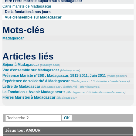
Être Frère mariste aujourd’hui à Madagascar
Carte mariste de Madagascar
De la fondation à nos jours
Vue d’ensemble sur Madagascar
Mots-clés
Madagascar
Articles liés
Séjour à Madagascar
(
Madagascar
)
Vue d’ensemble sur Madagascar
(
Madagascar
)
Présence Mariste n°268 : Madagascar, 1911-2011, Juin 2011
(
Madagascar
)
Expérience de solidarité à Madagascar
(
Madagascar
/
Solidarité - bienfaisance
)
Lettre de Madagascar
(
Madagascar
/
Solidarité - bienfaisance
)
La Fondation « Avenir Madagascar »
(
Madagascar
/
Solidarité - bienfaisance
)
Frères Maristes à Madagascar
(
Madagascar
)
Jésus tout AMOUR