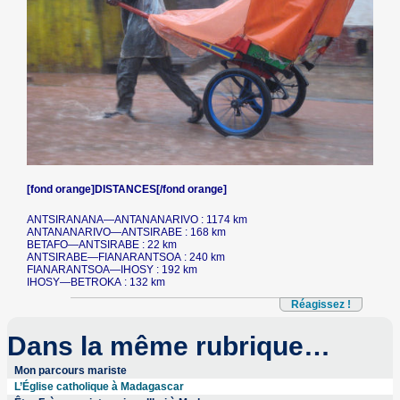
[fond orange]DISTANCES[/fond orange]
ANTSIRANANA—ANTANANARIVO : 1174 km
ANTANANARIVO—ANTSIRABE : 168 km
BETAFO—ANTSIRABE : 22 km
ANTSIRABE—FIANARANTSOA : 240 km
FIANARANTSOA—IHOSY : 192 km
IHOSY—BETROKA : 132 km
Réagissez !
Dans la même rubrique…
Mon parcours mariste
L’Église catholique à Madagascar