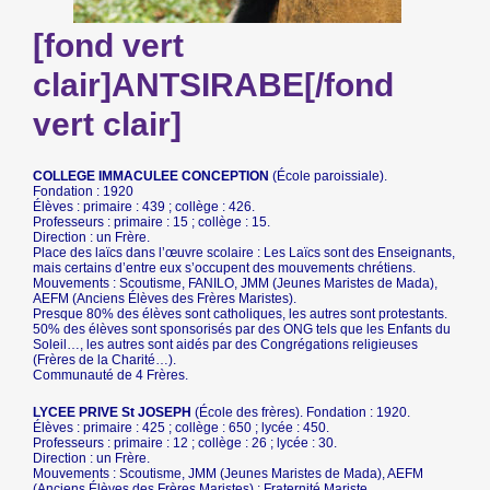
[fond vert
clair]ANTSIRABE[/fond
vert clair]
COLLEGE IMMACULEE CONCEPTION
(École paroissiale).
Fondation : 1920
Élèves : primaire : 439 ; collège : 426.
Professeurs : primaire : 15 ; collège : 15.
Direction : un Frère.
Place des laïcs dans l’œuvre scolaire : Les Laïcs sont des Enseignants,
mais certains d’entre eux s’occupent des mouvements chrétiens.
Mouvements : Scoutisme, FANILO, JMM (Jeunes Maristes de Mada),
AEFM (Anciens Élèves des Frères Maristes).
Presque 80% des élèves sont catholiques, les autres sont protestants.
50% des élèves sont sponsorisés par des ONG tels que les Enfants du
Soleil…, les autres sont aidés par des Congrégations religieuses
(Frères de la Charité…).
Communauté de 4 Frères.
LYCEE PRIVE St JOSEPH
(École des frères). Fondation : 1920.
Élèves : primaire : 425 ; collège : 650 ; lycée : 450.
Professeurs : primaire : 12 ; collège : 26 ; lycée : 30.
Direction : un Frère.
Mouvements : Scoutisme, JMM (Jeunes Maristes de Mada), AEFM
(Anciens Élèves des Frères Maristes) ; Fraternité Mariste.