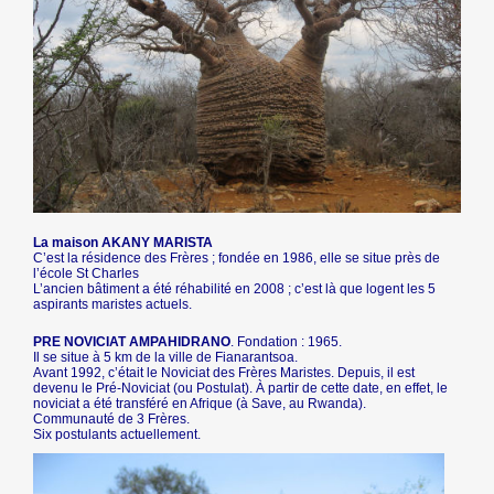
La maison AKANY MARISTA
C’est la résidence des Frères ; fondée en 1986, elle se situe près de
l’école St Charles
L’ancien bâtiment a été réhabilité en 2008 ; c’est là que logent les 5
aspirants maristes actuels.
PRE NOVICIAT AMPAHIDRANO
. Fondation : 1965.
Il se situe à 5 km de la ville de Fianarantsoa.
Avant 1992, c’était le Noviciat des Frères Maristes. Depuis, il est
devenu le Pré-Noviciat (ou Postulat). À partir de cette date, en effet, le
noviciat a été transféré en Afrique (à Save, au Rwanda).
Communauté de 3 Frères.
Six postulants actuellement.