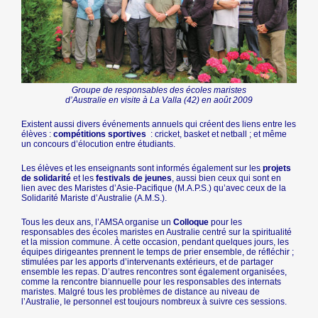
Groupe de responsables des écoles maristes
d’Australie en visite à La Valla (42) en août 2009
Existent aussi divers événements annuels qui créent des liens entre les
élèves :
compétitions sportives
: cricket, basket et netball ; et même
un concours d’élocution entre étudiants.
Les élèves et les enseignants sont informés également sur les
projets
de solidarité
et les
festivals de jeunes
, aussi bien ceux qui sont en
lien avec des Maristes d’Asie-Pacifique (M.A.P.S.) qu’avec ceux de la
Solidarité Mariste d’Australie (A.M.S.).
Tous les deux ans, l’AMSA organise un
Colloque
pour les
responsables des écoles maristes en Australie centré sur la spiritualité
et la mission commune. À cette occasion, pendant quelques jours, les
équipes dirigeantes prennent le temps de prier ensemble, de réfléchir ;
stimulées par les apports d’intervenants extérieurs, et de partager
ensemble les repas. D’autres rencontres sont également organisées,
comme la rencontre biannuelle pour les responsables des internats
maristes. Malgré tous les problèmes de distance au niveau de
l’Australie, le personnel est toujours nombreux à suivre ces sessions.