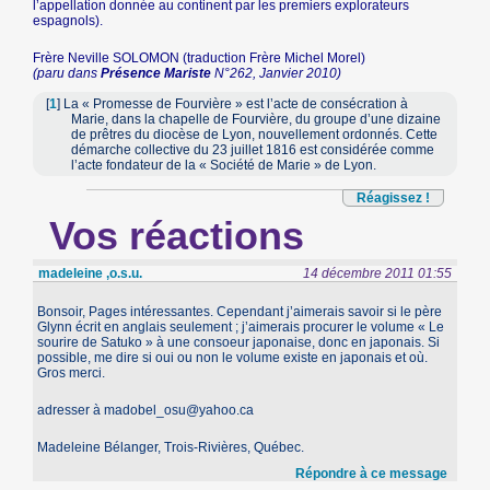
l’appellation donnée au continent par les premiers explorateurs
espagnols).
Frère Neville SOLOMON (traduction Frère Michel Morel)
(paru dans
Présence Mariste
N°262, Janvier 2010)
[
1
]
La « Promesse de Fourvière » est l’acte de consécration à
Marie, dans la chapelle de Fourvière, du groupe d’une dizaine
de prêtres du diocèse de Lyon, nouvellement ordonnés. Cette
démarche collective du 23 juillet 1816 est considérée comme
l’acte fondateur de la « Société de Marie » de Lyon.
Réagissez !
Vos réactions
madeleine ,o.s.u.
14 décembre 2011 01:55
Bonsoir, Pages intéressantes. Cependant j’aimerais savoir si le père
Glynn écrit en anglais seulement ; j’aimerais procurer le volume « Le
sourire de Satuko » à une consoeur japonaise, donc en japonais. Si
possible, me dire si oui ou non le volume existe en japonais et où.
Gros merci.
adresser à madobel_osu@yahoo.ca
Madeleine Bélanger, Trois-Rivières, Québec.
Répondre à ce message