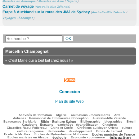
Maristes en Amérique
/
Maristes en Asie
/
Nigeria
)
Carnet de voyage
(
Australie-Nlle Zélande
)
Étape à Auckland sur la route des JMJ de Sydney
(
Australie-Nlle Zélande
/
Voyages - échanges
)
Marcellin Champagnat
« C’est Marie qui a tout fait chez nous ! »
Connexion
Plan du site Web
151/2706
53/2706
116/2706
241/2706
94/2706
Activités de formation
Algérie
animations - mouvements
Arts
44/2706
67/2706
Aubenas : Pensionnat de l’Immaculée Conception
Australie-Nlle Zélande
722/2706
44/2706
472/2706
192/2706
472/2706
Beaucamps Ste-Marie
Bible - Ecriture Sainte
Bibliographie
biographies
Brésil
567/2706
114/2706
167/2706
Catalogne - Espagne
catéchèse - évangélisation
Chapitres
117/2706
224/2706
541/2706
46/2706
Chazelles Raoul Follereau
Chine et Corée
Chrétiens au Moyen Orient
culture
86/2706
71/2706
168/2706
9/2706
culture religieuse
démocratie
développement
Droits de l’enfant
182/2706
896/2706
267/2706
Ecole de Marlhes
Ecoles de Matzenheim et Mulhouse
Ecoles maristes de France
éducation
675/2706
97/2706
1522/2706
209/2706
Ecoles maristes en Alsace
écologie
Economie - commerce