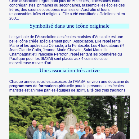
Cette association regroupant plus de 50 écoles, diocésaines et/ou
congréganistes, primaires ou secondaires, rassemble les écoles des
frères, des sœurs et des pères maristes en Australie et leurs
responsables laïcs et religieux. Elle a été constituée officiellement en
2001.
Symbolisé dans une icône originale
Le symbole de l’Association des écoles maristes d’Australie est une
belle icône créée spécialement pour l’Association. Elle représente
Marie et les apôtres au Cénacle, à la Pentecôte. Les 4 fondateurs (P.
Jean Claude Colin, Jeanne-Marie Chavoin, Saint Marcellin
Champagnat et Françoise Perroton, représentant les pionnières du
Pacifique pour les SMSM) sont placés aux 4 coins de cette
merveilleuse œuvre d’art.
Une association très active
Chaque année, sous les auspices de l’AMSA, environ une douzaine de
programmes de formation spirituelle
pour le personnel des écoles
maristes est animée par les équipes de spiritualité des trois traditions.