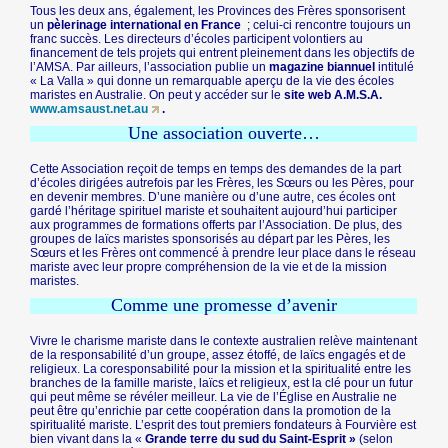
Tous les deux ans, également, les Provinces des Frères sponsorisent
un
pèlerinage international en France
; celui-ci rencontre toujours un
franc succès. Les directeurs d’écoles participent volontiers au
financement de tels projets qui entrent pleinement dans les objectifs de
l’AMSA. Par ailleurs, l’association publie un
magazine biannuel
intitulé
« La Valla » qui donne un remarquable aperçu de la vie des écoles
maristes en Australie. On peut y accéder sur le
site web A.M.S.A.
www.amsaust.net.au
.
Une association ouverte…
Cette Association reçoit de temps en temps des demandes de la part
d’écoles dirigées autrefois par les Frères, les Sœurs ou les Pères, pour
en devenir membres. D’une manière ou d’une autre, ces écoles ont
gardé l’héritage spirituel mariste et souhaitent aujourd’hui participer
aux programmes de formations offerts par l’Association. De plus, des
groupes de laïcs maristes sponsorisés au départ par les Pères, les
Sœurs et les Frères ont commencé à prendre leur place dans le réseau
mariste avec leur propre compréhension de la vie et de la mission
maristes.
Comme une promesse d’avenir
Vivre le charisme mariste dans le contexte australien relève maintenant
de la responsabilité d’un groupe, assez étoffé, de laïcs engagés et de
religieux. La coresponsabilité pour la mission et la spiritualité entre les
branches de la famille mariste, laïcs et religieux, est la clé pour un futur
qui peut même se révéler meilleur. La vie de l’Église en Australie ne
peut être qu’enrichie par cette coopération dans la promotion de la
spiritualité mariste. L’esprit des tout premiers fondateurs à Fourvière est
bien vivant dans la «
Grande terre du sud du Saint-Esprit »
(selon