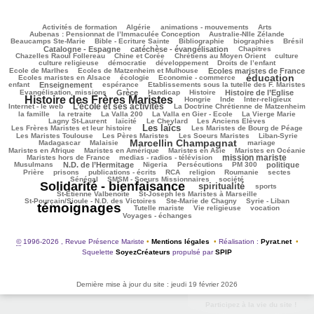
176/3847
109/3847
139/3847
404/3847
126/3847
Activités de formation
Algérie
animations - mouvements
Arts
64/3847
115/3847
Aubenas : Pensionnat de l’Immaculée Conception
Australie-Nlle Zélande
828/3847
111/3847
705/3847
165/3847
1154/3847
Beaucamps Ste-Marie
Bible - Ecriture Sainte
Bibliographie
biographies
Brésil
887/3847
231/3847
208/3847
Catalogne - Espagne
catéchèse - évangélisation
Chapitres
139/3847
347/3847
668/3847
45/3847
Chazelles Raoul Follereau
Chine et Corée
Chrétiens au Moyen Orient
culture
150/3847
104/3847
198/3847
10/3847
culture religieuse
démocratie
développement
Droits de l’enfant
205/3847
1151/3847
316/3847
Ecole de Marlhes
Ecoles de Matzenheim et Mulhouse
Ecoles maristes de France
éducation
777/3847
155/3847
2378/3847
150/3847
Ecoles maristes en Alsace
écologie
Economie - commerce
1257/3847
345/3847
61/3847
298/3847
enfant
Enseignement
espérance
Etablissements sous la tutelle des F. Maristes
833/3847
107/3847
399/3847
1094/3847
2784/3847
Evangélisation, missions
Grèce
Handicap
Histoire
Histoire de l’Eglise
Histoire des Frères Maristes
221/3847
44/3847
204/3847
236/3847
Hongrie
Inde
Inter-religieux
L’école et ses activités
1507/3847
43/3847
507/3847
Internet - le web
La Doctrine Chrétienne de Matzenheim
140/3847
92/3847
91/3847
782/3847
566/3847
la famille
la retraite
La Valla 200
La Valla en Gier - Ecole
La Vierge Marie
397/3847
328/3847
83/3847
314/3847
Lagny St-Laurent
laïcité
Le Cheylard
Les Anciens Elèves
Les laïcs
2037/3847
701/3847
301/3847
Les Frères Maristes et leur histoire
Les Maristes de Bourg de Péage
593/3847
519/3847
189/3847
220/3847
Les Maristes Toulouse
Les Pères Maristes
Les Soeurs Maristes
Liban-Syrie
Marcellin Champagnat
57/3847
2102/3847
70/3847
455/3847
Madagascar
Malaisie
mariage
496/3847
413/3847
76/3847
574/3847
Maristes en Afrique
Maristes en Amérique
Maristes en Asie
Maristes en Océanie
mission mariste
358/3847
1637/3847
120/3847
Maristes hors de France
medias - radios - télévision
1298/3847
48/3847
273/3847
227/3847
1145/3847
284/3847
Musulmans
N.D. de l’Hermitage
Nigeria
Persécutions
PM 300
politique
139/3847
400/3847
235/3847
373/3847
71/3847
35/3847
78/3847
Prière
prisons
publications - écrits
RCA
religion
Roumanie
sectes
407/3847
405/3847
3443/3847
Sénégal
SMSM - Soeurs Missionnaires
société
Solidarité - bienfaisance
spiritualité
2011/3847
384/3847
316/3847
sports
91/3847
132/3847
St-Etienne Valbenoîte
St-Joseph les Maristes à Marseille
48/3847
29/3847
3847/3847
St-Pourçain/Sioule - N.D. des Victoires
Ste-Marie de Chagny
Syrie - Liban
témoignages
259/3847
190/3847
774/3847
795/3847
Tutelle mariste
Vie religieuse
vocation
Voyages - échanges
©
1996-2026 , Revue Présence Mariste
•
Mentions légales
•
Réalisation :
Pyrat.net
•
Squelette
SoyezCréateurs
propulsé par
SPIP
Dernière mise à jour du site : jeudi 19 février 2026
Participez à la vie du site !