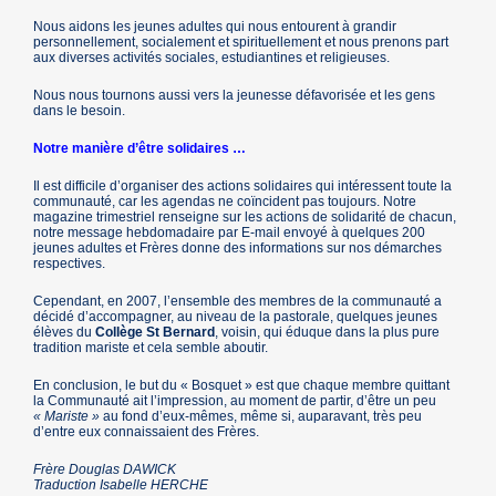
Nous aidons les jeunes adultes qui nous entourent à grandir
personnellement, socialement et spirituellement et nous prenons part
aux diverses activités sociales, estudiantines et religieuses.
Nous nous tournons aussi vers la jeunesse défavorisée et les gens
dans le besoin.
Notre manière d’être solidaires …
Il est difficile d’organiser des actions solidaires qui intéressent toute la
communauté, car les agendas ne coïncident pas toujours. Notre
magazine trimestriel renseigne sur les actions de solidarité de chacun,
notre message hebdomadaire par E-mail envoyé à quelques 200
jeunes adultes et Frères donne des informations sur nos démarches
respectives.
Cependant, en 2007, l’ensemble des membres de la communauté a
décidé d’accompagner, au niveau de la pastorale, quelques jeunes
élèves du
Collège St Bernard
, voisin, qui éduque dans la plus pure
tradition mariste et cela semble aboutir.
En conclusion, le but du « Bosquet » est que chaque membre quittant
la Communauté ait l’impression, au moment de partir, d’être un peu
« Mariste »
au fond d’eux-mêmes, même si, auparavant, très peu
d’entre eux connaissaient des Frères.
Frère Douglas DAWICK
Traduction Isabelle HERCHE