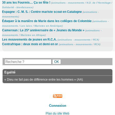
30 ans les Fourmis… Ça se fête !
(
animations - mouvements
/
N.D. de l’Hermitage
/
Solidarité - bienfaisance
)
Espagne : C. M. S. : Centre mariste scout en Catalogne
(
animations -
mouvements
)
Éduquer à la manière de Marie dans les collèges de Colombie
(
animations -
mouvements
/
Les laïcs
/
Maristes en Amérique
)
e
Cameroun : Le 25
anniversaire de « Jeunes du Monde »
(
animations -
mouvements
/
Maristes en Afrique
)
Les mouvements de jeunes en R.C.A.
(
animations - mouvements
/
RCA
)
Centrafrique : deux mois et demi en or
(
animations - mouvements
/
RCA
)
Egalité
« Dieu ne fait pas de différence entre les hommes » (AA)
Connexion
Plan du site Web