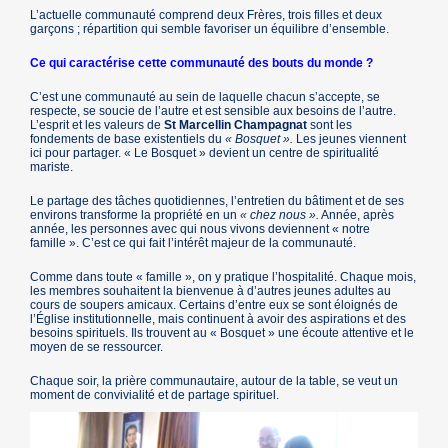
L’actuelle communauté comprend deux Frères, trois filles et deux
garçons ; répartition qui semble favoriser un équilibre d’ensemble.
Ce qui caractérise cette communauté des bouts du monde ?
C’est une communauté au sein de laquelle chacun s’accepte, se
respecte, se soucie de l’autre et est sensible aux besoins de l’autre.
L’esprit et les valeurs de
St Marcellin Champagnat
sont les
fondements de base existentiels du
« Bosquet ».
Les jeunes viennent
ici pour partager. « Le Bosquet » devient un centre de spiritualité
mariste.
Le partage des tâches quotidiennes, l’entretien du bâtiment et de ses
environs transforme la propriété en un
« chez nous ».
Année, après
année, les personnes avec qui nous vivons deviennent « notre
famille ». C’est ce qui fait l’intérêt majeur de la communauté.
Comme dans toute « famille », on y pratique l’hospitalité. Chaque mois,
les membres souhaitent la bienvenue à d’autres jeunes adultes au
cours de soupers amicaux. Certains d’entre eux se sont éloignés de
l’Église institutionnelle, mais continuent à avoir des aspirations et des
besoins spirituels. Ils trouvent au « Bosquet » une écoute attentive et le
moyen de se ressourcer.
Chaque soir, la prière communautaire, autour de la table, se veut un
moment de convivialité et de partage spirituel.