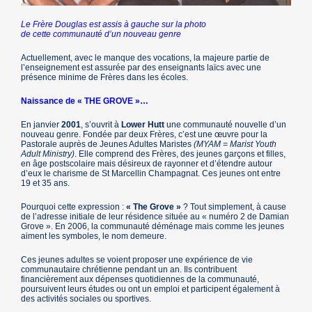
Le Frère Douglas est assis à gauche sur la photo
de cette communauté d’un nouveau genre
Actuellement, avec le manque des vocations, la majeure partie de
l’enseignement est assurée par des enseignants laïcs avec une
présence minime de Frères dans les écoles.
Naissance de « THE GROVE »…
En janvier
2001
, s’ouvrit à
Lower Hutt
une communauté nouvelle d’un
nouveau genre. Fondée par deux Frères, c’est une œuvre pour la
Pastorale auprès de Jeunes Adultes Maristes
(MYAM = Marist Youth
Adult Ministry)
. Elle comprend des Frères, des jeunes garçons et filles,
en âge postscolaire mais désireux de rayonner et d’étendre autour
d’eux le charisme de St Marcellin Champagnat. Ces jeunes ont entre
19 et 35 ans.
Pourquoi cette expression :
« The Grove »
? Tout simplement, à cause
de l’adresse initiale de leur résidence située au « numéro 2 de Damian
Grove ». En 2006, la communauté déménage mais comme les jeunes
aiment les symboles, le nom demeure.
Ces jeunes adultes se voient proposer une expérience de vie
communautaire chrétienne pendant un an. Ils contribuent
financièrement aux dépenses quotidiennes de la communauté,
poursuivent leurs études ou ont un emploi et participent également à
des activités sociales ou sportives.