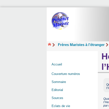
Frères Maristes à l’étranger
H
l
Accueil
Couverture numéros
Sommaire
Q
l’
Editorial
Sources
Quar
l’He
par 
Eclats de vie