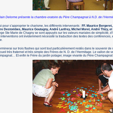
lain Delorme présente la chambre-oratoire du Père Champagnat à N.D. de l’Hermi
i pour s’approprier le charisme, les différents intervenants :
FF. Maurice Bergeret,
rre Destombes, Maurice Goutagny, André Lanfrey, Michel Morel, André Thizy, et
ège Ste Marie de Chagny se sont appuyés sur les valeurs mariales de simplicité, d’h
interventions ont évidemment nécessité la traduction des textes des conférences, e
e.
erminerai sur trois flashes qui sont tout particulièrement restés dans le souvenir de 
cueil très fraternel et très simple des Frères de N. D. de l’Hermitage. Le vallon de ve
pagnat… Et enfin le Frère du jardin potager, image vivante du Père Champagnat tr