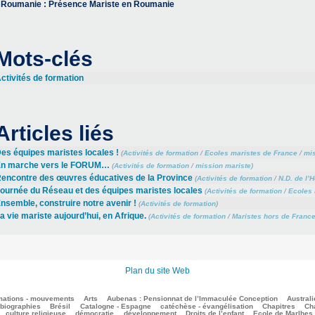
Roumanie : Présence Mariste en Roumanie
Mots-clés
ctivités de formation
Articles liés
es équipes maristes locales !
(
Activités de formation
/
Ecoles maristes de France
/
mis
n marche vers le FORUM…
(
Activités de formation
/
mission mariste
)
encontre des œuvres éducatives de la Province
(
Activités de formation
/
N.D. de l’
ournée du Réseau et des équipes maristes locales
(
Activités de formation
/
Ecoles 
nsemble, construire notre avenir !
(
Activités de formation
)
a vie mariste aujourd’hui, en Afrique.
(
Activités de formation
/
Maristes hors de Franc
Plan du site Web
mations - mouvements
Arts
Aubenas : Pensionnat de l’Immaculée Conception
Australi
biographies
Brésil
Catalogne - Espagne
catéchèse - évangélisation
Chapitres
Cha
culture religieuse
démocratie
développement
Droits de l’enfant
Ecole de Marlhes