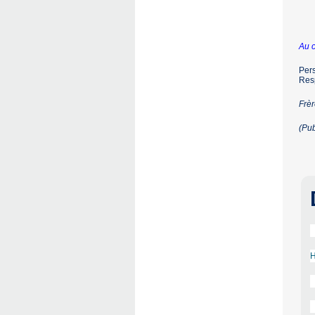
Au c
Pers
Resp
Frè
(Pu
H