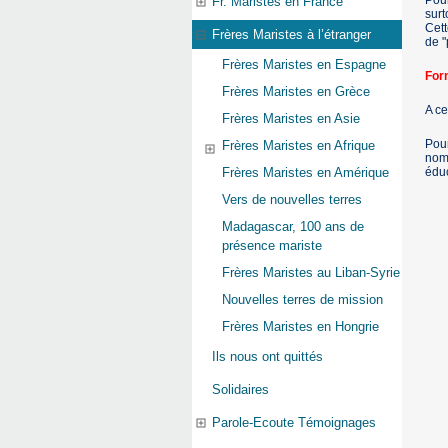
Pour
Fr. Maristes en France
surt
Cett
Frères Maristes à l’étranger
de "
Frères Maristes en Espagne
For
Frères Maristes en Grèce
A ce
Frères Maristes en Asie
Pour
Frères Maristes en Afrique
nom
éduc
Frères Maristes en Amérique
Vers de nouvelles terres
Madagascar, 100 ans de
présence mariste
Frères Maristes au Liban-Syrie
Nouvelles terres de mission
Frères Maristes en Hongrie
Ils nous ont quittés
Solidaires
Parole-Ecoute Témoignages