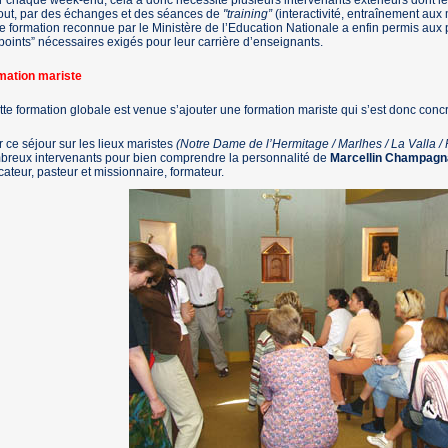
 chaque week-end, cela a donc nécessité plusieurs intervenants extérieurs dont les
out, par des échanges et des séances de
"training”
(interactivité, entraînement aux 
e formation reconnue par le Ministère de l’Education Nationale a enfin permis aux 
points” nécessaires exigés pour leur carrière d’enseignants.
mation mariste
tte formation globale est venue s’ajouter une formation mariste qui s’est donc con
 ce séjour sur les lieux maristes
(Notre Dame de l’Hermitage / Marlhes / La Valla / 
breux intervenants pour bien comprendre la personnalité de
Marcellin Champagn
ateur, pasteur et missionnaire, formateur.