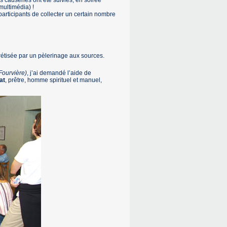
 causeries ont été suivies, en soirée
multimédia) !
participants de collecter un certain nombre
crétisée par un pèlerinage aux sources.
Fourvière)
, j’ai demandé l’aide de
at
, prêtre, homme spirituel et manuel,