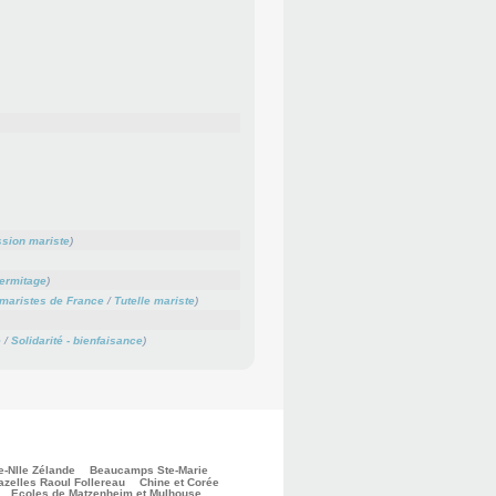
sion mariste
)
Hermitage
)
maristes de France
/
Tutelle mariste
)
e
/
Solidarité - bienfaisance
)
e-Nlle Zélande
Beaucamps Ste-Marie
zelles Raoul Follereau
Chine et Corée
Ecoles de Matzenheim et Mulhouse