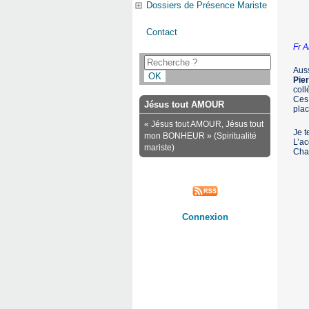
Dossiers de Présence Mariste
Contact
Fr A
Auss
Pie
coll
Ces 
Jésus tout AMOUR
plac
« Jésus tout AMOUR, Jésus tout
Je t
mon BONHEUR » (Spiritualité
L’ac
mariste)
Cham
Connexion