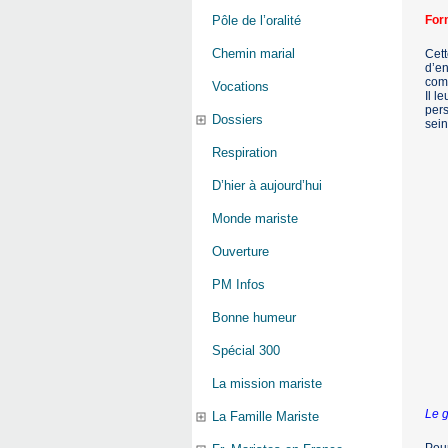
For
Pôle de l’oralité
Chemin marial
Cett
d’en
com
Vocations
Il l
pers
Dossiers
sein
Respiration
D’hier à aujourd’hui
Monde mariste
Ouverture
PM Infos
Bonne humeur
Spécial 300
La mission mariste
Le g
La Famille Mariste