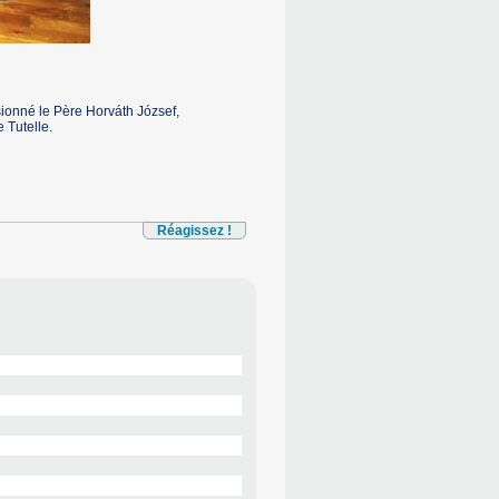
sionné le Père Horváth József,
 Tutelle.
Réagissez !